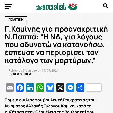
ΠΟΛΙΤΙΚΗ
Γ.Καμίνης για προανακριτική
Ν.Παππά: “Η ΝΔ, για λόγους
που αδυνατώ να κατανοήσω,
έσπευσε να περιορίσει τον
κατάλογο των μαρτύρων.”
Published
5 έτη ago
on
14/07/2021
By
NEWSROOM
Email
Facebook
LinkedIn
WhatsApp
Bluesky
X
Messenge
Μοιρασ
Σημεία ομιλίας του βουλευτή Επικρατείας του
Κινήματος Αλλαγής Γιώργου Καμίνη, κατά τη
συζήτηση στην Ολομέλεια της Βουλής επί του