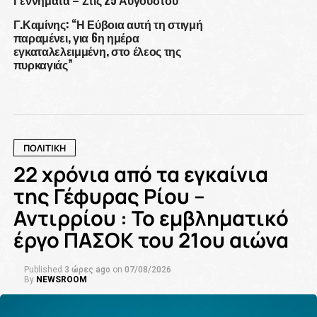
Γεννηματά – Στις 25 Αυγούστου
Γ.Καμίνης: “Η Εύβοια αυτή τη στιγμή
παραμένει, για 6η ημέρα
εγκαταλελειμμένη, στο έλεος της
πυρκαγιάς”
ΠΟΛΙΤΙΚΗ
22 χρόνια από τα εγκαίνια
της Γέφυρας Ρίου –
Αντιρρίου : Το εμβληματικό
έργο ΠΑΣΟΚ του 21ου αιώνα
Published
3 ώρες ago
on
07/08/2026
By
NEWSROOM