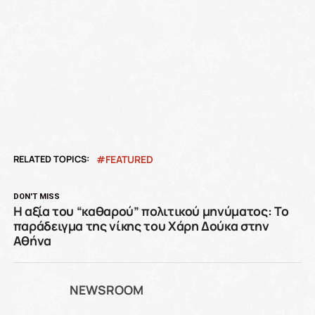
RELATED TOPICS:
FEATURED
DON'T MISS
Η αξία του “καθαρού” πολιτικού μηνύματος: Το
παράδειγμα της νίκης του Χάρη Δούκα στην
Αθήνα
NEWSROOM