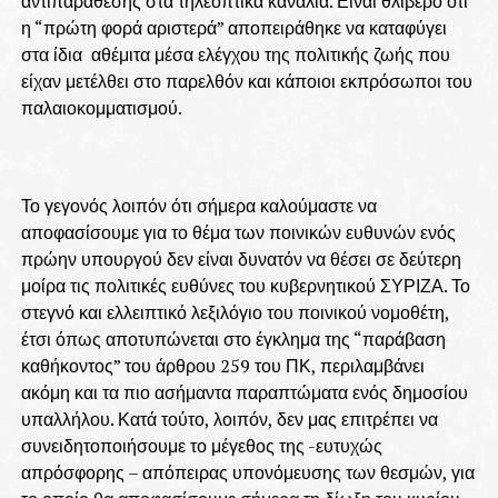
αντιπαράθεσης στα τηλεοπτικά κανάλια. Είναι θλιβερό ότι
η “πρώτη φορά αριστερά” αποπειράθηκε να καταφύγει
στα ίδια αθέμιτα μέσα ελέγχου της πολιτικής ζωής που
είχαν μετέλθει στο παρελθόν και κάποιοι εκπρόσωποι του
παλαιοκομματισμού.
Το γεγονός λοιπόν ότι σήμερα καλούμαστε να
αποφασίσουμε για το θέμα των ποινικών ευθυνών ενός
πρώην υπουργού δεν είναι δυνατόν να θέσει σε δεύτερη
μοίρα τις πολιτικές ευθύνες του κυβερνητικού ΣΥΡΙΖΑ. Το
στεγνό και ελλειπτικό λεξιλόγιο του ποινικού νομοθέτη,
έτσι όπως αποτυπώνεται στο έγκλημα της “παράβαση
καθήκοντος” του άρθρου 259 του ΠΚ, περιλαμβάνει
ακόμη και τα πιο ασήμαντα παραπτώματα ενός δημοσίου
υπαλλήλου. Κατά τούτο, λοιπόν, δεν μας επιτρέπει να
συνειδητοποιήσουμε το μέγεθος της -ευτυχώς
απρόσφορης – απόπειρας υπονόμευσης των θεσμών, για