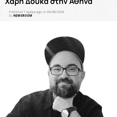
Χάρη Δούκα στην Αθήνα
Published
1 ημέρα ago
on
06/08/2026
By
NEWSROOM