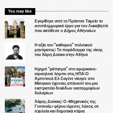
You may like
Εγκρίθηκε από το Πράσινο Ταμείο το
αντιπλημμυρικό έργο για τον Λυκαβηττό
που κατέθεσε ο Δήμος Αθηναίων
Η αξία του “καθαρού” πολιτικού
μηνύματος: Το παράδειγμα της νίκης
του Χάρη Δούκα στην Αθήνα
Ηχηρό “ράπισμα” στο αμερικανο-
ισραηλινό λόμπυ στις ΗΠΑ:Ο
Άμπντουλ Ελ-Σαγέντ νίκησε στο
Μίσιγκαν έχοντας απέναντί του μια
εκστρατεία δεκάδων εκατομμυρίων
δολαρίων
Χάρης Δούκας: Ο «Μηχανικός της
Γειτονιάς» φέρνει άμεσες λύσεις σε
σχολεία και δημοτικά κτίρια