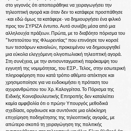
στο γεγονός ότι αποπειράθηκε να χειραγωγήσει την
τηλεοπτική αγορά και όταν δεν το κατάφερε προσπάθησε
-και εδώ όμως τα κατάφερε- να δημιουργήσει ένα φιλικό
προς τον ΣΥΡΙΖΑ έντυπο. Αυτό συνέβη μέσα από μια
αλληλουχία πράξεων. Πρώτα, με το διαβόητο πόρισμα του
“Ινστιτούτου της Φλωρεντίας” που επινόησε τον κορσέ
των τεσσάρων καναλιών, προκειμένου να δημιουργηθεί
μια εύκολα ελεγχόμενη ολιγοπωλιακή τηλεοπτική αγορά.
Στη συνέχεια, με την αντισυνταγματική παράκαμψη του
εγγυητή της νομιμότητας, του ΕΣΡ.. Τελος, στην εσωτερική
πληροφόρηση που κατά τρόπο αθέμιτο απέκτησε και
χρησιμοποίησε για να ευδοκιμήσει η πρόταση του
αχυρανθρώπου του Χρ. Καλογρίτσα. Το Πόρισμα της
Ειδικής Κοινοβουλευτικής Επιτροπής δεν καταλείπει
καμία αμφιβολία ότι ο πρώην Υπουργός μεθοδικά
σχεδίασε, οργάνωσε και συντόνισε μια ολόκληρη
επιχείρηση ποδηγέτησης της τηλεοπτικής αγοράς, με
απώτερο σκοπό τη χειραγώγηση της πολιτικής