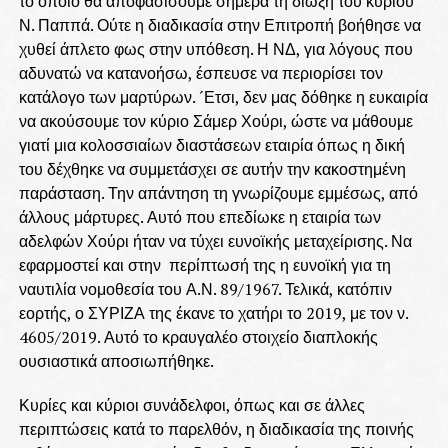
το οποίο θα αποφασίσουμε σήμερα τη δίωξη του κυρίου
Ν. Παππά. Ούτε η διαδικασία στην Επιτροπή βοήθησε να
χυθεί άπλετο φως στην υπόθεση. Η ΝΔ, για λόγους που
αδυνατώ να κατανοήσω, έσπευσε να περιορίσει τον
κατάλογο των μαρτύρων. ´Ετσι, δεν μας δόθηκε η ευκαιρία
να ακούσουμε τον κύριο Σάμερ Χούρι, ώστε να μάθουμε
γιατί μια κολοσσιαίων διαστάσεων εταιρία όπως η δική
του δέχθηκε να συμμετάσχει σε αυτήν την κακοστημένη
παράσταση. Την απάντηση τη γνωρίζουμε εμμέσως, από
άλλους μάρτυρες. Αυτό που επεδίωκε η εταιρία των
αδελφών Χούρι ήταν να τύχει ευνοϊκής μεταχείρισης. Να
εφαρμοστεί και στην περίπτωσή της η ευνοϊκή για τη
ναυτιλία νομοθεσία του Α.Ν. 89/1967. Τελικά, κατόπιν
εορτής, ο ΣΥΡΙΖΑ της έκανε το χατήρι το 2019, με τον ν.
4605/2019. Αυτό το κραυγαλέο στοιχείο διαπλοκής
ουσιαστικά αποσιωπήθηκε.
Κυρίες και κύριοι συνάδελφοι, όπως και σε άλλες
περιπτώσεις κατά το παρελθόν, η διαδικασία της ποινής