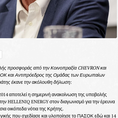
nger
ραστείτε
ολής προσφοράς από την Κοινοπραξία CHEVRON και
ΟΚ και Αντιπρόεδρος της Ομάδας των Ευρωπαίων
νιάτης έκανε την ακόλουθη δήλωση
:
-2014 αποτελεί η σημερινή ανακοίνωση της υποβολής
την HELLENIQ ENERGY στον διαγωνισμό για την έρευνα
ια οικόπεδα νότια της Κρήτης.
ηγικής που σχεδίασε και υλοποίησε το ΠΑΣΟΚ εδώ και 14