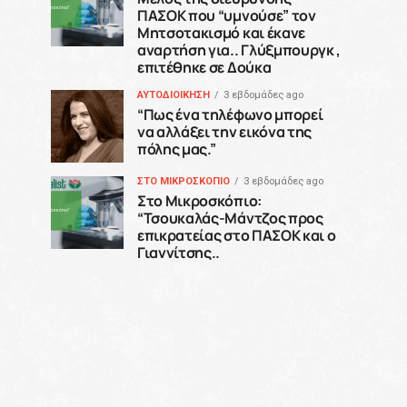
ΠΑΣΟΚ που “υμνούσε” τον
Μητσοτακισμό και έκανε
αναρτήση για.. Γλύξμπουργκ ,
επιτέθηκε σε Δούκα
ΑΥΤΟΔΙΟΙΚΗΣΗ
3 εβδομάδες ago
“Πως ένα τηλέφωνο μπορεί
να αλλάξει την εικόνα της
πόλης μας.”
ΣΤΟ ΜΙΚΡΟΣΚΟΠΙΟ
3 εβδομάδες ago
Στο Μικροσκόπιο:
“Τσουκαλάς-Μάντζος προς
επικρατείας στο ΠΑΣΟΚ και ο
Γιαννίτσης..