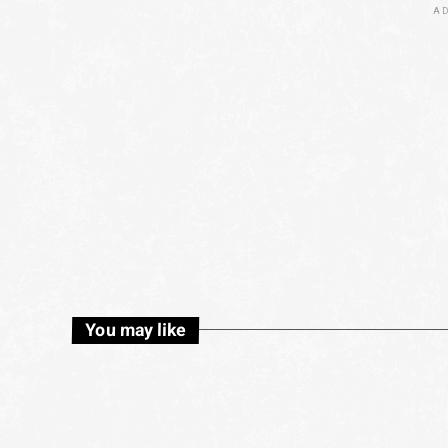
AD
You may like