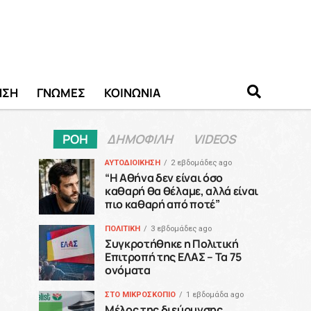
ΗΣΗ
ΓΝΩΜΕΣ
ΚΟΙΝΩΝΙΑ
ΡΟΗ
ΔΗΜΟΦΙΛΗ
VIDEOS
ΑΥΤΟΔΙΟΙΚΗΣΗ
2 εβδομάδες ago
“H Αθήνα δεν είναι όσο
καθαρή θα θέλαμε, αλλά είναι
πιο καθαρή από ποτέ”
ΠΟΛΙΤΙΚΗ
3 εβδομάδες ago
Συγκροτήθηκε η Πολιτική
Επιτροπή της ΕΛΑΣ – Τα 75
ονόματα
ΣΤΟ ΜΙΚΡΟΣΚΟΠΙΟ
1 εβδομάδα ago
Μέλος της διεύρυνσης