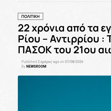
ΠΟΛΙΤΙΚΗ
22 χρόνια από τα ε
Ρίου – Αντιρρίου :
ΠΑΣΟΚ του 21ου αι
Published
2 ημέρες ago
on
07/08/2026
By
NEWSROOM