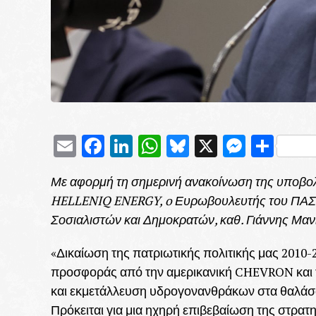
Email
Facebook
LinkedIn
WhatsApp
Bluesky
X
Messe
Μοι
Με αφορμή τη σημερινή ανακοίνωση της υποβ
HELLENIQ ENERGY, o Ευρωβουλευτής του ΠΑΣ
Σοσιαλιστών και Δημοκρατών, καθ. Γιάννης Μα
«Δικαίωση της πατριωτικής πολιτικής μας 2010
προσφοράς από την αμερικανική CHEVRON και 
και εκμετάλλευση υδρογονανθράκων στα θαλάσσ
Πρόκειται για μια ηχηρή επιβεβαίωση της στρατ