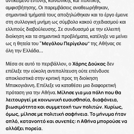
αντικείμενο έντονης κοινωνικής και πολιτικής
αμφισβήτησης. Οι παρεμβάσεις αναθεωρήθηκαν,
σημαντικά τμήματά τους αποξηλώθηκαν και το έργο έμεινε
στη συλλογική μνήμη ως σύμβολο κακού σχεδιασμού και
ελλιπούς διαβούλευσης. Σε συνδυασμό με την ελλειπή
διοίκηση και τα σημαντικά προβλήματα, κατέληξε να μείνει
ως η θητεία του “
Μεγάλου Περίγελου
” της Αθήνας σε
όλη την Ελλάδα…
Μέσα σε αυτό το περιβάλλον, ο
Χάρης Δούκας
δεν
επέλεξε την εύκολη αντιπολίτευση ούτε επένδυσε
αποκλειστικά στην κριτική προς τη διοίκηση
Μπακογιάννη. Επέλεξε να καταθέσει μια διαφορετική
πρόταση για την Αθήνα.
Μίλησε για μια πόλη που θα
λειτουργεί με κοινωνική ευαισθησία, διαφάνεια,
βιωσιμότητα και συμμετοχή των πολιτών. Κυρίως,
όμως, μίλησε με πολιτική σαφήνεια. Το μήνυμα ήταν
απλό, κατανοητό και συνεπές: η Αθήνα μπορούσε να
αλλάξει πορεία.