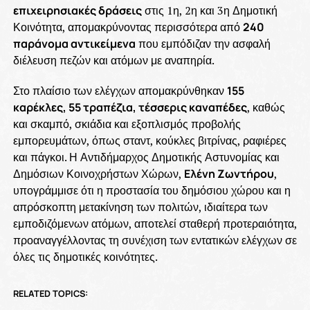
επιχειρησιακές δράσεις
στις 1η, 2η και 3η Δημοτική
Κοινότητα, απομακρύνοντας περισσότερα από
240
παράνομα αντικείμενα
που εμπόδιζαν την ασφαλή
διέλευση πεζών και ατόμων με αναπηρία.
Στο πλαίσιο των ελέγχων απομακρύνθηκαν
155
καρέκλες, 55 τραπέζια, τέσσερις καναπέδες
, καθώς
και σκαμπό, σκιάδια και εξοπλισμός προβολής
εμπορευμάτων, όπως σταντ, κούκλες βιτρίνας, ραφιέρες
και πάγκοι. Η Αντιδήμαρχος Δημοτικής Αστυνομίας και
Δημόσιων Κοινοχρήστων Χώρων,
Ελένη Ζωντήρου
,
υπογράμμισε ότι η προστασία του δημόσιου χώρου και η
απρόσκοπτη μετακίνηση των πολιτών, ιδιαίτερα των
εμποδιζόμενων ατόμων, αποτελεί σταθερή προτεραιότητα,
προαναγγέλλοντας τη συνέχιση των εντατικών ελέγχων σε
όλες τις δημοτικές κοινότητες.
RELATED TOPICS: