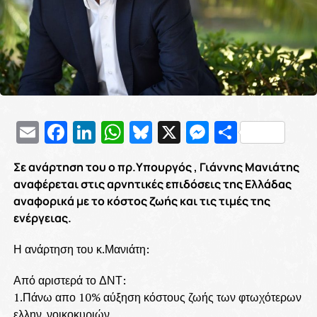
Email
Facebook
LinkedIn
WhatsApp
Bluesky
X
Messenge
Μοιρασ
Σε ανάρτηση του ο πρ.Υπουργός , Γιάννης Μανιάτης
αναφέρεται στις αρνητικές επιδόσεις της Ελλάδας
αναφορικά με το κόστος ζωής και τις τιμές της
ενέργειας.
Η ανάρτηση του κ.Μανιάτη:
Από αριστερά το ΔΝΤ:
1.Πάνω απο 10% αύξηση κόστους ζωής των φτωχότερων
ελλην. νοικοκυριών.