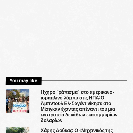
You may like
Ηχηρό “ράπισμα” στο αμερικανο-
ισραηλινό λόμπυ στις ΗΠΑ:Ο
Άμπντουλ Ελ-Σαγέντ νίκησε στο
Μίσιγκαν έχοντας απέναντί του μια
εκστρατεία δεκάδων εκατομμυρίων
δολαρίων
Χάρης Δούκας: Ο «Μηχανικός της