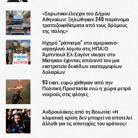
«Σαρωτικοί έλεγχοι του Δήμου
Αθηναίων: Ξηλώθηκαν 240 παράνομα
τραπεζοκαθίσματα από τους δρόμους
της πόλης»
Ηχηρό “ράπισμα” στο αμερικανο-
ισραηλινό λόμπυ στις ΗΠΑ:Ο
Άμπντουλ Ελ-Σαγέντ νίκησε στο
Μίσιγκαν έχοντας απέναντί του μια
εκστρατεία δεκάδων εκατομμυρίων
δολαρίων
93 εκατ. ευρώ χάθηκαν από την
Πολιτική Προστασία ενώ η χώρα μετρά
νεκρούς στις φλόγες
Ανδρουλάκης από τη Βοιωτία: «Η
κλιματική κρίση δεν μπορεί να αποτελεί
άλλοθι για τις αποτυχίες του κράτους»