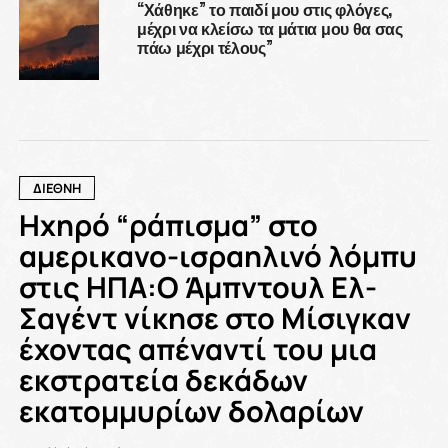
“Χάθηκε” το παιδί μου στις φλόγες,
μέχρι να κλείσω τα μάτια μου θα σας
πάω μέχρι τέλους”
ΔΙΕΘΝΗ
Ηχηρό “ράπισμα” στο
αμερικανο-ισραηλινό λόμπυ
στις ΗΠΑ:Ο Άμπντουλ Ελ-
Σαγέντ νίκησε στο Μίσιγκαν
έχοντας απέναντί του μια
εκστρατεία δεκάδων
εκατομμυρίων δολαρίων