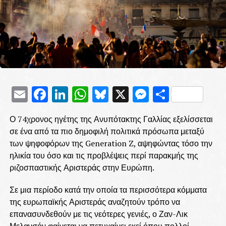
Email
Facebook
LinkedIn
WhatsApp
Bluesky
X
Messenge
Μοιρασ
Ο 74χρονος ηγέτης της Ανυπότακτης Γαλλίας εξελίσσεται
σε ένα από τα πιο δημοφιλή πολιτικά πρόσωπα μεταξύ
των ψηφοφόρων της Generation Z, αψηφώντας τόσο την
ηλικία του όσο και τις προβλέψεις περί παρακμής της
ριζοσπαστικής Αριστεράς στην Ευρώπη.
Σε μια περίοδο κατά την οποία τα περισσότερα κόμματα
της ευρωπαϊκής Αριστεράς αναζητούν τρόπο να
επανασυνδεθούν με τις νεότερες γενιές, ο Ζαν-Λικ
Μελανσόν φαίνεται να πετυχαίνει εκεί όπου πολλοί