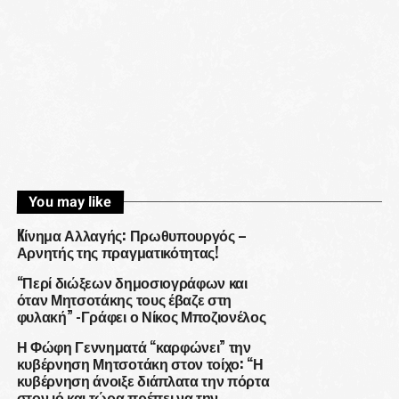
You may like
Kίνημα Αλλαγής: Πρωθυπουργός –
Αρνητής της πραγματικότητας!
“Περί διώξεων δημοσιογράφων και
όταν Μητσοτάκης τους έβαζε στη
φυλακή” -Γράφει ο Νίκος Μποζιονέλος
Η Φώφη Γεννηματά “καρφώνει” την
κυβέρνηση Μητσοτάκη στον τοίχο: “Η
κυβέρνηση άνοιξε διάπλατα την πόρτα
στον ιό και τώρα πρέπει να την