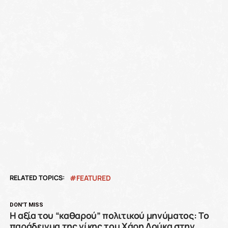
RELATED TOPICS:
FEATURED
DON'T MISS
Η αξία του “καθαρού” πολιτικού μηνύματος: Το
παράδειγμα της νίκης του Χάρη Δούκα στην