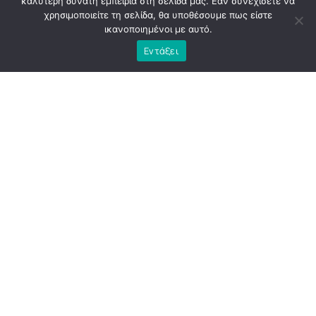
καλύτερη δυνατή εμπειρία στη σελίδα μας. Εάν συνεχίσετε να
χρησιμοποιείτε τη σελίδα, θα υποθέσουμε πως είστε
ικανοποιημένοι με αυτό.
Εντάξει
Η
Αθήνα
εκείνη την περίοδο κουβαλούσε την κόπωση
μιας διοίκησης που, παρά τις υψηλές προσδοκίες, άφησε
πίσω της περισσότερα ερωτήματα παρά απαντήσεις. Το
εμβληματικό έργο του «
Μεγάλου
Περιπάτου
», που
παρουσιάστηκε ως τομή για την πόλη, κατέληξε να γίνει
αντικείμενο έντονης κοινωνικής και πολιτικής
αμφισβήτησης. Οι παρεμβάσεις αναθεωρήθηκαν,
σημαντικά τμήματά τους αποξηλώθηκαν και το έργο έμεινε