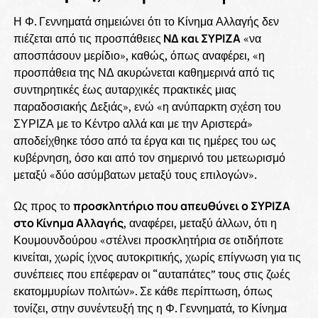
Η Φ. Γεννηματά σημειώνει ότι το Κίνημα Αλλαγής δεν
πιέζεται από τις προσπάθειες
ΝΔ και ΣΥΡΙΖΑ
«να
αποσπάσουν μερίδιο», καθώς, όπως αναφέρει, «η
προσπάθεια της ΝΔ ακυρώνεται καθημερινά από τις
συντηρητικές έως αυταρχικές πρακτικές μιας
παραδοσιακής Δεξιάς», ενώ «η ανύπαρκτη σχέση του
ΣΥΡΙΖΑ με το Κέντρο αλλά και με την Αριστερά»
αποδείχθηκε τόσο από τα έργα και τις ημέρες του ως
κυβέρνηση, όσο και από τον σημερινό του μετεωρισμό
μεταξύ «δύο ασύμβατων μεταξύ τους επιλογών».
Ως προς το
προσκλητήριο που απευθύνει ο ΣΥΡΙΖΑ
στο Κίνημα Αλλαγής
, αναφέρει, μεταξύ άλλων, ότι η
Κουμουνδούρου «στέλνει προσκλητήρια σε οτιδήποτε
κινείται, χωρίς ίχνος αυτοκριτικής, χωρίς επίγνωση για τις
συνέπειες που επέφεραν οι “αυταπάτες” τους στις ζωές
εκατομμυρίων πολιτών». Σε κάθε περίπτωση, όπως
τονίζει, στην συνέντευξή της η Φ. Γεννηματά, το Κίνημα