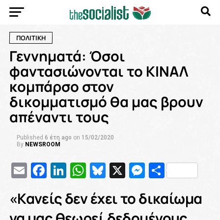
ΠΟΛΙΤΙΚΗ
Γεννηματά: Όσοι
φαντασιώνονται το ΚΙΝΑΛ
κομπάρσο στον
δικομματισμό θα μας βρουν
απέναντι τους
Published
6 έτη ago
on
15/02/2020
By
NEWSROOM
Email
Facebook
LinkedIn
WhatsApp
Bluesky
X
Messenge
Μοιρασ
«Κανείς δεν έχει το δικαίωμα
να μας θεωρεί δεδομένους.