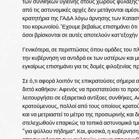
των συνθηκών υγιεινής στους χώρους φύλαξης”
από τις αστυνομικές αρχές δεν μετάγονται αμέ
κρατητήρια της ΓΑΔΑ λόγω άρνησης των Κατασ
του κορωνοϊού. ‘Εχουμε βεβαίως επισημάνει ότ
όσοι βρίσκονται σε αυτές αποτελούν κατ’εξοχήν
Γενικότερα, σε περιπτώσεις όπου ομάδες του 
την κυβέρνηση να αντιδρά εκ των υστέρων και μ
εγκαίρως επισημάνει για τις δομές φιλοξενίας 
Σε ό,τι αφορά λοιπόν τις επικρατούσες σήμερα 
διττό καθήκον: Αφενός να προστατεύσει το προ
λειτουργήσει σε εξαιρετικά αντίξοες συνθήκες. 
κρατούμενους, πολλοί από τους οποίους κρατούντ
και να μετριαστεί το μέτρο της προσωρινής και δ
στελεχωθούν επαρκώς τα τοπικά αστυνομικά τμ
“για ψύλλου πήδημα”. Και, φυσικά, η κυβέρνησ