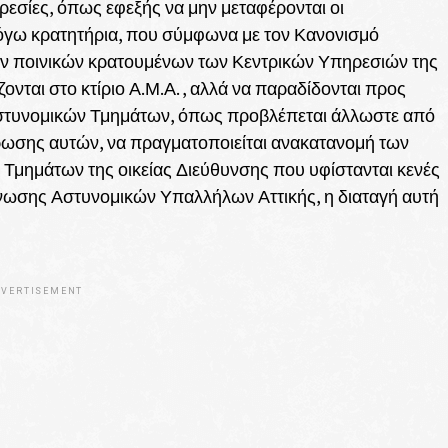
ρεσίες, όπως εφεξής να μην μεταφέρονται οι
όγω κρατητήρια, που σύμφωνα με τον Κανονισμό
των ποινικών κρατουμένων των Κεντρικών Υπηρεσιών της
ται στο κτίριο Α.Μ.Α. , αλλά να παραδίδονται προς
στυνομικών Τμημάτων, όπως προβλέπεται άλλωστε από
ρωσης αυτών, να πραγματοποιείται ανακατανομή των
Τμημάτων της οικείας Διεύθυνσης που υφίστανται κενές
Ένωσης Αστυνομικών Υπαλλήλων Αττικής, η διαταγή αυτή
VERTISEMENT