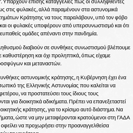
. Υπάρχουν επίσης καταγγελίες πως οι συλληφθέντες
σως στις φυλακές, αλλά παραμένουν στα αστυνομικά
τημάτων Κράτησης να τους παραλάβουν, υπό τον φόβο
ι και οι φυλακές υποφέρουν από υπερσυνωστισμό και ότι
 ευπαθείς ομάδες απέναντι στην πανδημία.
πληθυσμού διαβιούν σε συνθήκες συνωστισμού βλέπουμε
ε καθυστέρηση και όχι προληπτικά, όπως είχαμε
προσφύγων και μεταναστών.
συνθήκες αστυνομικής κράτησης, η Κυβέρνηση έχει ένα
σωπικό της Ελληνικής Αστυνομίας που καλείται να
Αφετέρου, να προστατεύσει τους ίδιους τους
αι για διοικητικά αδικήματα. Πρέπει να επανεξεταστεί
ιοικητικής κράτησης, για το κρίσιμο αυτό διάστημα. Να
ήματα, ώστε να μην μεταφέρονται κρατούμενοι στη ΓΑΔΑ
η οφείλει να προχωρήσει στην προαναγγελθείσα