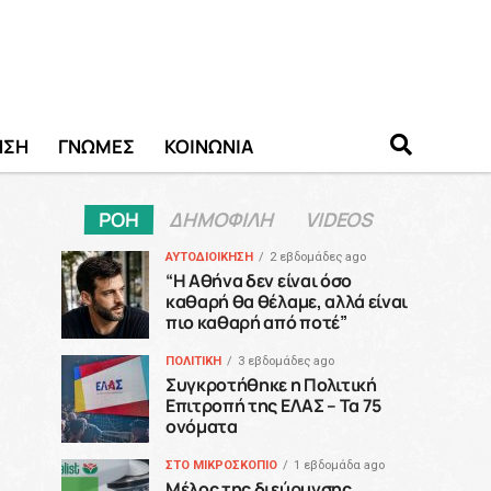
ΗΣΗ
ΓΝΩΜΕΣ
ΚΟΙΝΩΝΙΑ
ΡΟΗ
ΔΗΜΟΦΙΛΗ
VIDEOS
ΑΥΤΟΔΙΟΙΚΗΣΗ
2 εβδομάδες ago
“H Αθήνα δεν είναι όσο
καθαρή θα θέλαμε, αλλά είναι
πιο καθαρή από ποτέ”
ΠΟΛΙΤΙΚΗ
3 εβδομάδες ago
Συγκροτήθηκε η Πολιτική
Επιτροπή της ΕΛΑΣ – Τα 75
ονόματα
ΣΤΟ ΜΙΚΡΟΣΚΟΠΙΟ
1 εβδομάδα ago
Μέλος της διεύρυνσης