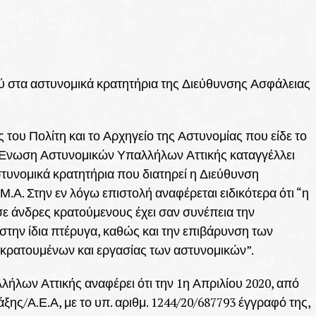
στα αστυνομικά κρατητήρια της Διεύθυνσης Ασφάλειας
του Πολίτη και το Αρχηγείο της Αστυνομίας που είδε το
η Ένωση Αστυνομικών Υπαλλήλων Αττικής καταγγέλλει
υνομικά κρατητήρια που διατηρεί η Διεύθυνση
Μ.Α. Στην εν λόγω επιστολή αναφέρεται ειδικότερα ότι “η
ε άνδρες κρατούμενους έχει σαν συνέπεια την
την ίδια πτέρυγα, καθώς και την επιβάρυνση των
κρατουμένων και εργασίας των αστυνομικών”.
ήλων Αττικής αναφέρει ότι την 1η Απριλίου 2020, από
ης/Α.Ε.Α, με το υπ. αριθμ. 1244/20/687793 έγγραφό της,