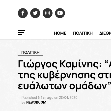
HOME
ΠΟΛΙΤΙΚΗ
ΔΙΕΘ
ΠΟΛΙΤΙΚΗ
Γιώργος Καμίνης: 
της κυβέρνησης στ
ευάλωτων ομάδων
Published
6 έτη ago
on
23/04/2020
By
NEWSROOM