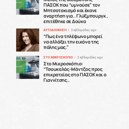
ΠΑΣΟΚ που “υμνούσε” τον
Μητσοτακισμό και έκανε
αναρτήση για.. Γλύξμπουργκ ,
επιτέθηκε σε Δούκα
ΑΥΤΟΔΙΟΙΚΗΣΗ
3 εβδομάδες ago
“Πως ένα τηλέφωνο μπορεί
να αλλάξει την εικόνα της
πόλης μας.”
ΣΤΟ ΜΙΚΡΟΣΚΟΠΙΟ
2 εβδομάδες ago
Στο Μικροσκόπιο:
“Τσουκαλάς-Μάντζος προς
επικρατείας στο ΠΑΣΟΚ και ο
Γιαννίτσης..