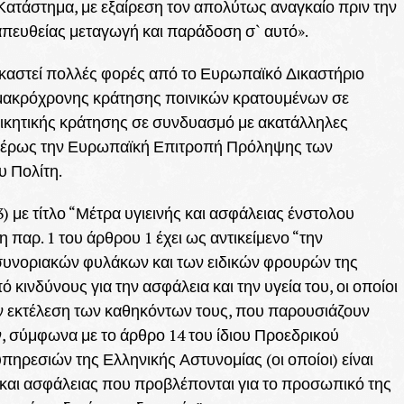
Κατάστημα, με εξαίρεση τον απολύτως αναγκαίο πριν την
απευθείας μεταγωγή και παράδοση σ` αυτό».
ικαστεί πολλές φορές από το Ευρωπαϊκό Δικαστήριο
 μακρόχρονης κράτησης ποινικών κρατουμένων σε
οικητικής κράτησης σε συνδυασμό με ακατάλληλες
αιτέρως την Ευρωπαϊκή Επιτροπή Πρόληψης των
υ Πολίτη.
3) με τίτλο “Μέτρα υγιεινής και ασφάλειας ένστολου
παρ. 1 του άρθρου 1 έχει ως αντικείμενο “την
συνοριακών φυλάκων και των ειδικών φρουρών της
ινδύνους για την ασφάλεια και την υγεία του, οι οποίοι
ν εκτέλεση των καθηκόντων τους, που παρουσιάζουν
ύν, σύμφωνα με το άρθρο 14 του ίδιου Προεδρικού
υπηρεσιών της Ελληνικής Αστυνομίας (οι οποίοι) είναι
 και ασφάλειας που προβλέπονται για το προσωπικό της