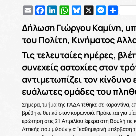
Email
Facebook
LinkedIn
WhatsApp
Bluesky
X
Messe
Μοι
Δήλωση Γιώργου Καμίνη, υ
του Πολίτη, Κινήματος Αλλ
Τις τελευταίες ημέρες, βλ
συνεχείς αστοχίες στον τρ
αντιμετωπίζει τον κίνδυνο
ευάλωτες ομάδες του πληθ
Σήμερα, τμήμα της ΓΑΔΑ τέθηκε σε καραντίνα, 
βρέθηκε θετικό στον κορωνοϊό. Πρόκειται για μί
ερώτηση στις 21 Απριλίου έφερα στη Βουλή τι
Αττικής που μιλούν για “καθημερινή υπέρβαση 