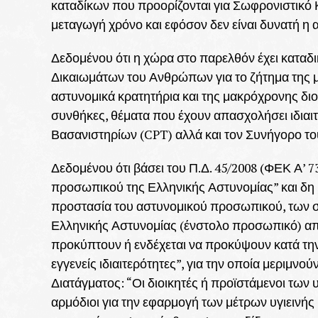
καταδίκων που προορίζονται για Σωφρονιστικό 
μεταγωγή χρόνο και εφόσον δεν είναι δυνατή η 
Δεδομένου ότι η χώρα στο παρελθόν έχει καταδ
Δικαιωμάτων του Ανθρώπων για το ζήτημα της
αστυνομικά κρατητήρια και της μακρόχρονης δι
συνθήκες, θέματα που έχουν απασχολήσει ιδι
Βασανιστηρίων (CPT) αλλά και τον Συνήγορο το
Δεδομένου ότι βάσει του Π.Δ. 45/2008 (ΦΕΚ Α’ 7
προσωπικού της Ελληνικής Αστυνομίας” και δη η 
προστασία του αστυνομικού προσωπικού, των 
Ελληνικής Αστυνομίας (ένστολο προσωπικό) από κ
προκύπτουν ή ενδέχεται να προκύψουν κατά τη
εγγενείς ιδιαιτερότητες”, για την οποία μεριμνο
Διατάγματος: “Οι διοικητές ή προϊστάμενοι των 
αρμόδιοι για την εφαρμογή των μέτρων υγιεινής