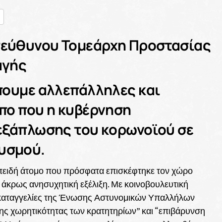
nger
ραστείτε
πεύθυνου Τομεάρχη Προστασίας
αγής
έπουμε αλλεπάλληλες και
όπο που η κυβέρνηση
 εξάπλωσης του κορωνοϊού σε
υσμού.
επειδή άτομο που πρόσφατα επισκέφτηκε τον χώρο
α άκρως ανησυχητική εξέλιξη. Με κοινοβουλευτική
ς καταγγελίες της Ένωσης Αστυνομικών Υπαλλήλων
της χωρητικότητας των κρατητηρίων” και “επιβάρυνση