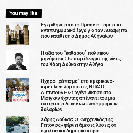
You may like
Εγκρίθηκε από το Πράσινο Ταμείο το
αντιπλημμυρικό έργο για τον Λυκαβηττό
που κατέθεσε ο Δήμος Αθηναίων
Η αξία του “καθαρού” πολιτικού
μηνύματος: Το παράδειγμα της νίκης
του Χάρη Δούκα στην Αθήνα
Ηχηρό “ράπισμα” στο αμερικανο-
ισραηλινό λόμπυ στις ΗΠΑ:Ο
Άμπντουλ Ελ-Σαγέντ νίκησε στο
Μίσιγκαν έχοντας απέναντί του μια
εκστρατεία δεκάδων εκατομμυρίων
δολαρίων
Χάρης Δούκας: Ο «Μηχανικός της
Γειτονιάς» φέρνει άμεσες λύσεις σε
σχολεία και δημοτικά κτίρια