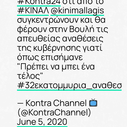
#Kontra24
ότι από το
#ΚΙΝΑΛ
@kinimallagis
συγκεντρώνουν και θα
φέρουν στην Βουλή τις
απευθείας αναθέσεις
της κυβέρνησης γιατί
όπως επισήμανε
"Πρέπει να μπει ένα
τέλος"
#32εκατομμυρια_αναθεση
— Kontra Channel
(@KontraChannel)
June 5, 2020