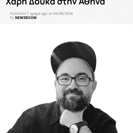
Χάρη Δούκα στην Αθήνα
Published
1 ημέρα ago
on
06/08/2026
By
NEWSROOM