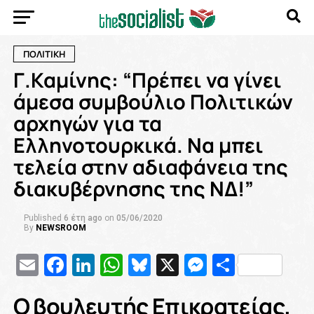
ΠΟΛΙΤΙΚΗ
Γ.Καμίνης: “Πρέπει να γίνει
άμεσα συμβούλιο Πολιτικών
αρχηγών για τα
Ελληνοτουρκικά. Να μπει
τελεία στην αδιαφάνεια της
διακυβέρνησης της ΝΔ!”
Published
6 έτη ago
on
05/06/2020
By
NEWSROOM
Email
Facebook
LinkedIn
WhatsApp
Bluesky
X
Messenge
Μοιρασ
Ο βουλευτής Επικρατείας,