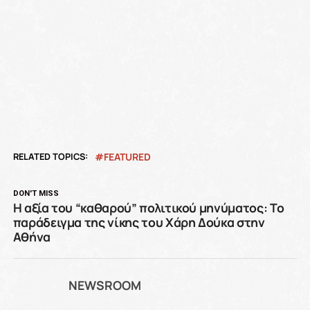
RELATED TOPICS:
FEATURED
DON'T MISS
Η αξία του “καθαρού” πολιτικού μηνύματος: Το
παράδειγμα της νίκης του Χάρη Δούκα στην
Αθήνα
NEWSROOM