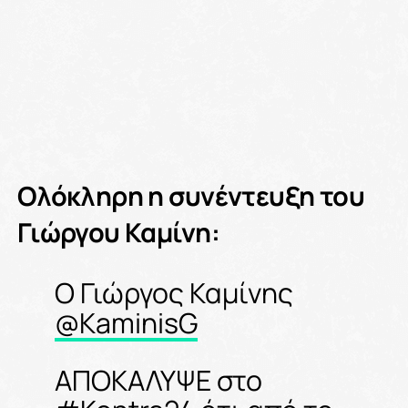
Ολόκληρη η συνέντευξη του
Γιώργου Καμίνη:
Ο Γιώργος Καμίνης
@KaminisG
ΑΠΟΚΑΛΥΨΕ στο