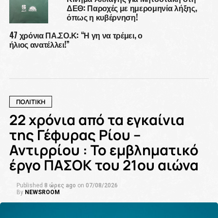
ΔΕΘ: Παροχές με ημερομηνία λήξης,
όπως η κυβέρνηση!
47 χρόνια ΠΑ.ΣΟ.Κ: “Η γη να τρέμει, ο
ήλιος ανατέλλει!”
ΠΟΛΙΤΙΚΗ
22 χρόνια από τα εγκαίνια
της Γέφυρας Ρίου –
Αντιρρίου : Το εμβληματικό
έργο ΠΑΣΟΚ του 21ου αιώνα
Published
8 ώρες ago
on
07/08/2026
By
NEWSROOM