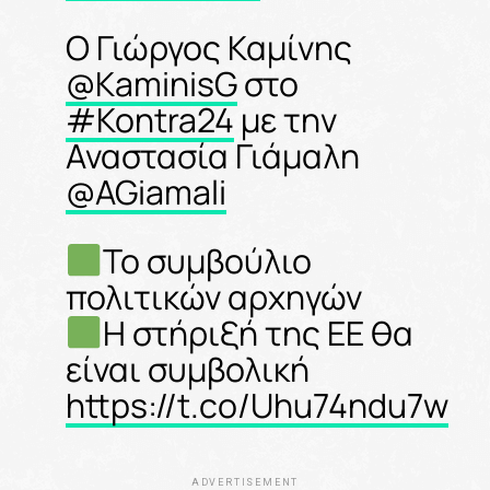
Ο Γιώργος Καμίνης
@KaminisG
στο
#Kontra24
με την
Αναστασία Γιάμαλη
@AGiamali
Το συμβούλιο
πολιτικών αρχηγών
Η στήριξή της ΕΕ θα
είναι συμβολική
https://t.co/Uhu74ndu7w
ADVERTISEMENT