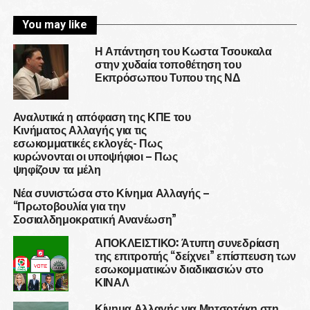
You may like
Η Απάντηση του Κωστα Τσουκαλα
στην χυδαία τοποθέτηση του
Εκπρόσωπου Τυπου της ΝΔ
Αναλυτικά η απόφαση της ΚΠΕ του
Κινήματος Αλλαγής για τις
εσωκομματικές εκλογές- Πως
κυρώνονται οι υποψήφιοι – Πως
ψηφίζουν τα μέλη
Νέα συνιστώσα στο Κίνημα Αλλαγής –
“Πρωτοβουλία για την
Σοσιαλδημοκρατική Ανανέωση”
ΑΠΟΚΛΕΙΣΤΙΚΟ: Άτυπη συνεδρίαση
της επιτροπής “δείχνει” επίσπευση των
εσωκομματικών διαδικασιών στο
ΚΙΝΑΛ
Κίνημα Αλλαγής για Μητσοτάκη στη