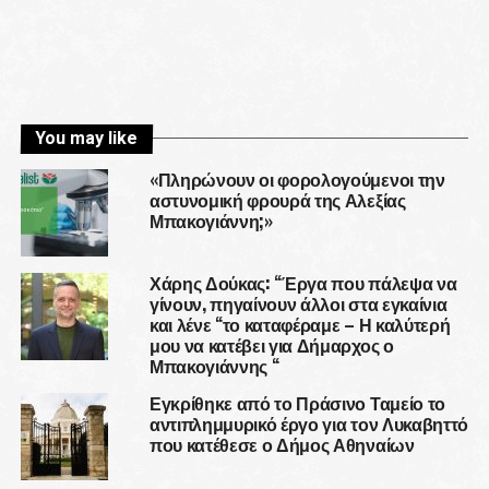
You may like
«Πληρώνουν οι φορολογούμενοι την
αστυνομική φρουρά της Αλεξίας
Μπακογιάννη;»
Χάρης Δούκας: “Έργα που πάλεψα να
γίνουν, πηγαίνουν άλλοι στα εγκαίνια
και λένε “το καταφέραμε – Η καλύτερή
μου να κατέβει για Δήμαρχος ο
Μπακογιάννης “
Εγκρίθηκε από το Πράσινο Ταμείο το
αντιπλημμυρικό έργο για τον Λυκαβηττό
που κατέθεσε ο Δήμος Αθηναίων