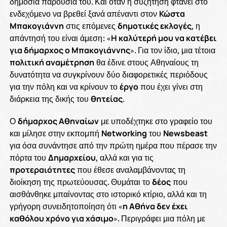
δημόσια παρουσία του. Και όταν η συζήτηση φτάνει στο
ενδεχόμενο να βρεθεί ξανά απέναντι στον
Κώστα
Μπακογιάννη
στις επόμενες
δημοτικές εκλογές
, η
απάντησή του είναι άμεση: «
Η καλύτερή μου να κατέβει
για δήμαρχος ο Μπακογιάννης
». Για τον ίδιο, μια τέτοια
πολιτική αναμέτρηση
θα έδινε στους Αθηναίους τη
δυνατότητα να συγκρίνουν δύο διαφορετικές περιόδους
για την πόλη και να κρίνουν το
έργο
που έχει γίνει στη
διάρκεια της δικής του
θητείας
.
Ο
δήμαρχος Αθηναίων
με υποδέχτηκε στο γραφείο του
και μίλησε στην εκπομπή
Networking
του
Newsbeast
για όσα συνάντησε από την πρώτη ημέρα που πέρασε την
πόρτα του
Δημαρχείου
, αλλά και για τις
προτεραιότητες
που έθεσε αναλαμβάνοντας τη
διοίκηση της πρωτεύουσας. Θυμάται το
δέος
που
αισθάνθηκε μπαίνοντας στο ιστορικό κτίριο, αλλά και τη
γρήγορη συνειδητοποίηση ότι «
η Αθήνα δεν έχει
καθόλου χρόνο για χάσιμο
». Περιγράφει μια πόλη με