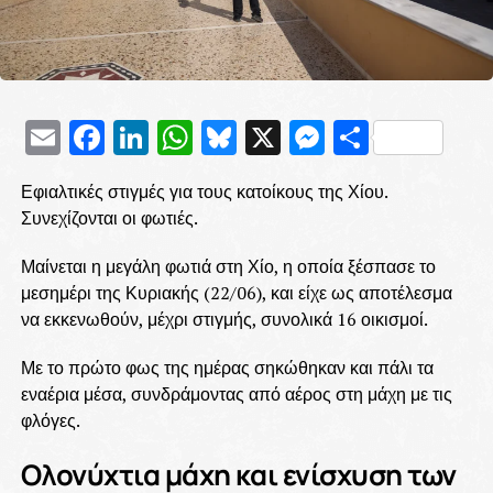
Email
Facebook
LinkedIn
WhatsApp
Bluesky
X
Messenge
Μοιρασ
Εφιαλτικές στιγμές για τους κατοίκους της Χίου.
Συνεχίζονται οι φωτιές.
Μαίνεται η μεγάλη φωτιά στη Χίο, η οποία ξέσπασε το
μεσημέρι της Κυριακής (22/06), και είχε ως αποτέλεσμα
να εκκενωθούν, μέχρι στιγμής, συνολικά 16 οικισμοί.
Με το πρώτο φως της ημέρας σηκώθηκαν και πάλι τα
εναέρια μέσα, συνδράμοντας από αέρος στη μάχη με τις
φλόγες.
Ολονύχτια μάχη και ενίσχυση των