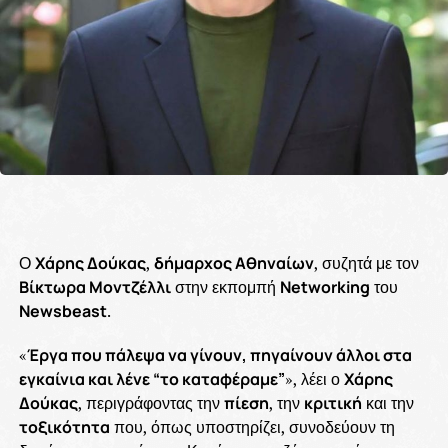
Ο
Χάρης Δούκας
,
δήμαρχος Αθηναίων
, συζητά με τον
Βίκτωρα Μοντζέλλι
στην εκπομπή
Networking
του
Newsbeast
.
«
Έργα που πάλεψα να γίνουν, πηγαίνουν άλλοι στα
εγκαίνια και λένε “το καταφέραμε”
», λέει ο
Χάρης
Δούκας
, περιγράφοντας την
πίεση
, την
κριτική
και την
τοξικότητα
που, όπως υποστηρίζει, συνοδεύουν τη