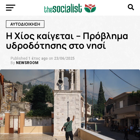
ΑΥΤΟΔΙΟΙΚΗΣΗ
H Χίος καίγεται – Πρόβλημα
υδροδότησης στο νησί
Published
1 έτος ago
on
23/06/2025
By
NEWSROOM