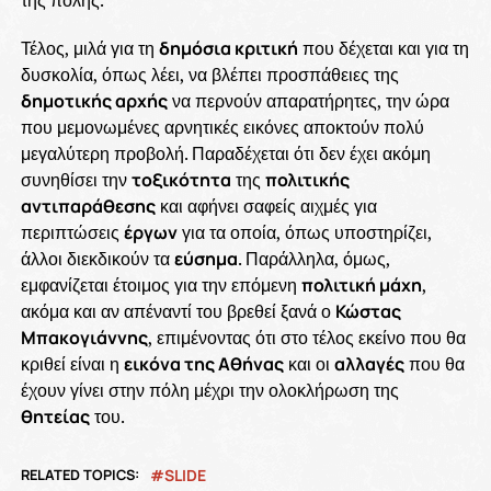
της πόλης.
Τέλος, μιλά για τη
δημόσια κριτική
που δέχεται και για τη
δυσκολία, όπως λέει, να βλέπει προσπάθειες της
δημοτικής αρχής
να περνούν απαρατήρητες, την ώρα
που μεμονωμένες αρνητικές εικόνες αποκτούν πολύ
μεγαλύτερη προβολή. Παραδέχεται ότι δεν έχει ακόμη
συνηθίσει την
τοξικότητα
της
πολιτικής
αντιπαράθεσης
και αφήνει σαφείς αιχμές για
περιπτώσεις
έργων
για τα οποία, όπως υποστηρίζει,
άλλοι διεκδικούν τα
εύσημα
. Παράλληλα, όμως,
εμφανίζεται έτοιμος για την επόμενη
πολιτική μάχη
,
ακόμα και αν απέναντί του βρεθεί ξανά ο
Κώστας
Μπακογιάννης
, επιμένοντας ότι στο τέλος εκείνο που θα
κριθεί είναι η
εικόνα της Αθήνας
και οι
αλλαγές
που θα
έχουν γίνει στην πόλη μέχρι την ολοκλήρωση της
θητείας
του.
RELATED TOPICS:
SLIDE