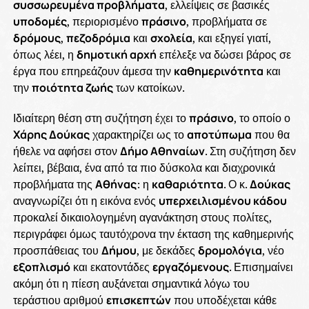
συσσωρευμένα προβλήματα
, ελλείψεις σε βασικές
υποδομές
, περιορισμένο
πράσινο
, προβλήματα σε
δρόμους
,
πεζοδρόμια
και
σχολεία
, και εξηγεί γιατί,
όπως λέει, η
δημοτική αρχή
επέλεξε να δώσει βάρος σε
έργα που επηρεάζουν άμεσα την
καθημερινότητα
και
την
ποιότητα ζωής
των κατοίκων.
Ιδιαίτερη θέση στη συζήτηση έχει το
πράσινο
, το οποίο ο
Χάρης Δούκας
χαρακτηρίζει ως το
αποτύπωμα
που θα
ήθελε να αφήσει στον
Δήμο Αθηναίων
. Στη συζήτηση δεν
λείπει, βέβαια, ένα από τα πιο δύσκολα και διαχρονικά
προβλήματα της
Αθήνας
: η
καθαριότητα
. Ο κ.
Δούκας
αναγνωρίζει ότι η εικόνα ενός
υπερχειλισμένου κάδου
προκαλεί δικαιολογημένη αγανάκτηση στους πολίτες,
περιγράφει όμως ταυτόχρονα την έκταση της καθημερινής
προσπάθειας του
Δήμου
, με δεκάδες
δρομολόγια
, νέο
εξοπλισμό
και εκατοντάδες
εργαζόμενους
. Επισημαίνει
ακόμη ότι η πίεση αυξάνεται σημαντικά λόγω του
τεράστιου αριθμού
επισκεπτών
που υποδέχεται κάθε