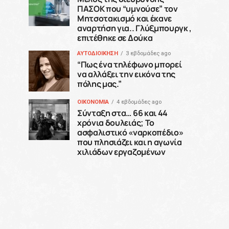
ΠΑΣΟΚ που “υμνούσε” τον
Μητσοτακισμό και έκανε
αναρτήση για.. Γλύξμπουργκ ,
επιτέθηκε σε Δούκα
ΑΥΤΟΔΙΟΙΚΗΣΗ
3 εβδομάδες ago
“Πως ένα τηλέφωνο μπορεί
να αλλάξει την εικόνα της
πόλης μας.”
ΟΙΚΟΝΟΜΙΑ
4 εβδομάδες ago
Σύνταξη στα… 66 και 44
χρόνια δουλειάς; Το
ασφαλιστικό «ναρκοπέδιο»
που πλησιάζει και η αγωνία
χιλιάδων εργαζομένων