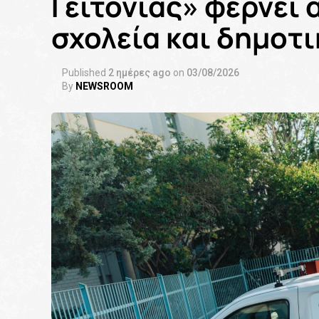
Γειτονιάς» φέρνει 
σχολεία και δημοτι
Published
2 ημέρες ago
on
03/08/2026
By
NEWSROOM