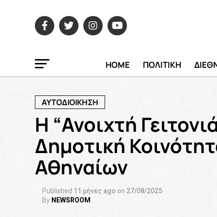
HOME
ΠΟΛΙΤΙΚΗ
ΔΙΕΘ
ΑΥΤΟΔΙΟΙΚΗΣΗ
Η “Ανοιχτή Γειτονι
Δημοτική Κοινότητ
Αθηναίων
Published
11 μήνες ago
on
27/08/2025
By
NEWSROOM