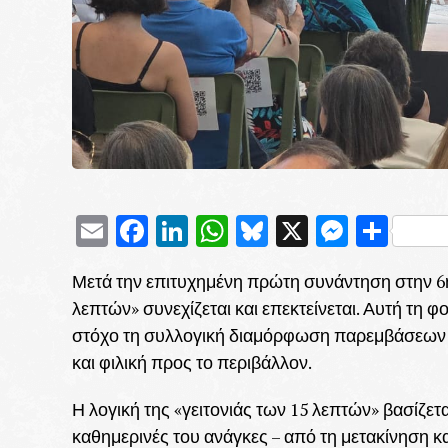
Email
Facebook
LinkedIn
WhatsApp
Bluesky
X
Messe
Μοι
Μετά την επιτυχημένη πρώτη συνάντηση στην 6η 
λεπτών» συνεχίζεται και επεκτείνεται. Αυτή τη φ
στόχο τη συλλογική διαμόρφωση παρεμβάσεων π
και φιλική προς το περιβάλλον.
Η λογική της «γειτονιάς των 15 λεπτών» βασίζετα
καθημερινές του ανάγκες – από τη μετακίνηση κα