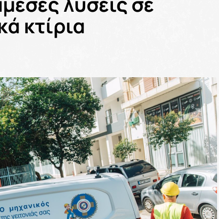
άμεσες λύσεις σε
κά κτίρια