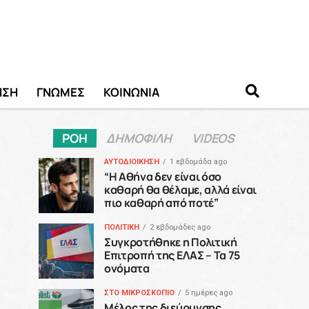
ΗΣΗ
ΓΝΩΜΕΣ
ΚΟΙΝΩΝΙΑ
ΡΟΗ
ΔΗΜΟΦΙΛΗ
VIDEOS
ΑΥΤΟΔΙΟΙΚΗΣΗ
1 εβδομάδα ago
“H Αθήνα δεν είναι όσο
καθαρή θα θέλαμε, αλλά είναι
πιο καθαρή από ποτέ”
ΠΟΛΙΤΙΚΗ
2 εβδομάδες ago
Συγκροτήθηκε η Πολιτική
Επιτροπή της ΕΛΑΣ – Τα 75
ονόματα
ΣΤΟ ΜΙΚΡΟΣΚΟΠΙΟ
5 ημέρες ago
Μέλος της διεύρυνσης