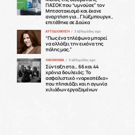
ΠΑΣΟΚ που “υμνούσε” τον
Μητσοτακισμό και έκανε
αναρτήση για.. Γλύξμπουργκ ,
επιτέθηκε σε Δούκα
ΑΥΤΟΔΙΟΙΚΗΣΗ
3 εβδομάδες ago
“Πως ένα τηλέφωνο μπορεί
να αλλάξει την εικόνα της
πόλης μας.”
ΟΙΚΟΝΟΜΙΑ
4 εβδομάδες ago
Σύνταξη στα… 66 και 44
χρόνια δουλειάς; Το
ασφαλιστικό «ναρκοπέδιο»
που πλησιάζει και η αγωνία
χιλιάδων εργαζομένων