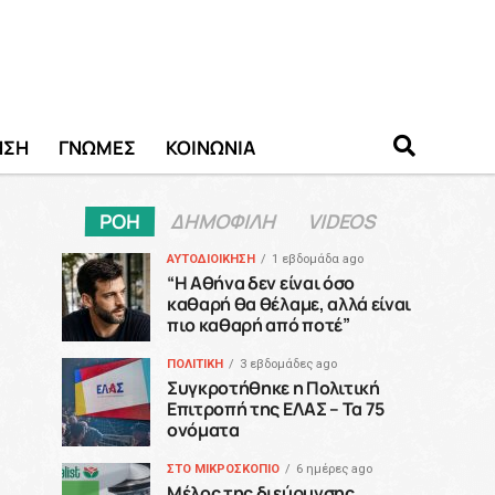
ΗΣΗ
ΓΝΩΜΕΣ
ΚΟΙΝΩΝΙΑ
ΡΟΗ
ΔΗΜΟΦΙΛΗ
VIDEOS
ΑΥΤΟΔΙΟΙΚΗΣΗ
1 εβδομάδα ago
“H Αθήνα δεν είναι όσο
καθαρή θα θέλαμε, αλλά είναι
πιο καθαρή από ποτέ”
ΠΟΛΙΤΙΚΗ
3 εβδομάδες ago
Συγκροτήθηκε η Πολιτική
Επιτροπή της ΕΛΑΣ – Τα 75
ονόματα
ΣΤΟ ΜΙΚΡΟΣΚΟΠΙΟ
6 ημέρες ago
Μέλος της διεύρυνσης