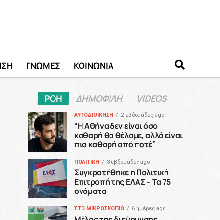
ΗΣΗ
ΓΝΩΜΕΣ
ΚΟΙΝΩΝΙΑ
ΡΟΗ
ΔΗΜΟΦΙΛΗ
VIDEOS
ΑΥΤΟΔΙΟΙΚΗΣΗ
2 εβδομάδες ago
“H Αθήνα δεν είναι όσο
καθαρή θα θέλαμε, αλλά είναι
πιο καθαρή από ποτέ”
ΠΟΛΙΤΙΚΗ
3 εβδομάδες ago
Συγκροτήθηκε η Πολιτική
Επιτροπή της ΕΛΑΣ – Τα 75
ονόματα
ΣΤΟ ΜΙΚΡΟΣΚΟΠΙΟ
6 ημέρες ago
Μέλος της διεύρυνσης