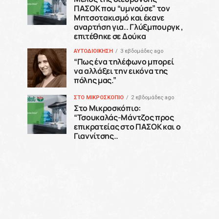
ΠΑΣΟΚ που “υμνούσε” τον
Μητσοτακισμό και έκανε
αναρτήση για.. Γλύξμπουργκ ,
επιτέθηκε σε Δούκα
ΑΥΤΟΔΙΟΙΚΗΣΗ
3 εβδομάδες ago
“Πως ένα τηλέφωνο μπορεί
να αλλάξει την εικόνα της
πόλης μας.”
ΣΤΟ ΜΙΚΡΟΣΚΟΠΙΟ
2 εβδομάδες ago
Στο Μικροσκόπιο:
“Τσουκαλάς-Μάντζος προς
επικρατείας στο ΠΑΣΟΚ και ο
Γιαννίτσης..