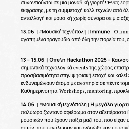
συναντιούνται σε μια μοναδική γιορτή! Ένας εορ
έκφρασης, με τη συμμετοχή καλλιτεχνών από όλ
ανταλλαγή και μουσική χωρίς σύνορα σε μια αξέ
13.06
Immune
|| #ΜουσικήΤεχνόπολη |
| Ο Imm
αγαπημένα τραγούδια από όλη την πορεία του, 
13 – 15.06
Oπe\n Hackathon 2025 – Καινο
||
σημαντικά τεχνολογικά events της χώρας επιστρ
προσβασιμότητα στην ψηφιακή εποχή και καλεί 
ενδυναμώνουν άτομα με αναπηρία σε πέντε τομε
Καθημερινότητα. Workshops, mentoring, προκλήσ
14.06
Η μεγάλη γιορτ
|| #ΜουσικήΤεχνόπολη |
πολύωρο ζωντανό αφιέρωμα στον αξεπέραστο 
μουσικών που έχουν παίξει μαζί του, που είχαν υ
αυτόν, που μεγάλωσαν και ανδρώθηκαν μουσικά