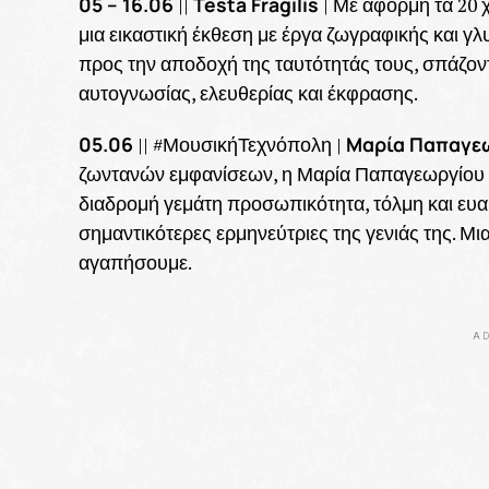
05 – 16.06
Testa Fragilis
||
| Με αφορμή τα 20 
μια εικαστική έκθεση με έργα ζωγραφικής και 
προς την αποδοχή της ταυτότητάς τους, σπάζον
αυτογνωσίας, ελευθερίας και έκφρασης.
05.06
Μαρία Παπαγε
|| #ΜουσικήΤεχνόπολη |
ζωντανών εμφανίσεων, η Μαρία Παπαγεωργίου δί
διαδρομή γεμάτη προσωπικότητα, τόλμη και ευαι
σημαντικότερες ερμηνεύτριες της γενιάς της. Μ
αγαπήσουμε.
AD