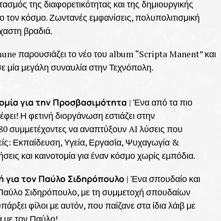
τασμός της διαφορετικότητας και της δημιουργικής
ο τον κόσμο. Ζωντανές εμφανίσεις, πολυπολιτισμική
χαστη βραδιά.
une παρουσιάζει το νέο του album “Scripta Manent” και
σε μία μεγάλη συναυλία στην Τεχνόπολη.
τομία για την Προσβασιμότητα
| Ένα από τα πιο
έφει! Η φετινή διοργάνωση εστιάζει στην
80 συμμετέχοντες να αναπτύξουν AI λύσεις που
ίς: Εκπαίδευση, Υγεία, Εργασία, Ψυχαγωγία &
εις και καινοτομία για έναν κόσμο χωρίς εμπόδια.
ή για τον Παύλο Σιδηρόπουλο
| Ένα σπουδαίο και
Παύλο Σιδηρόπουλο, με τη συμμετοχή σπουδαίων
πάρξει φίλοι με αυτόν, που παίζανε στα ίδια λάιβ με
 με τον Παύλο!