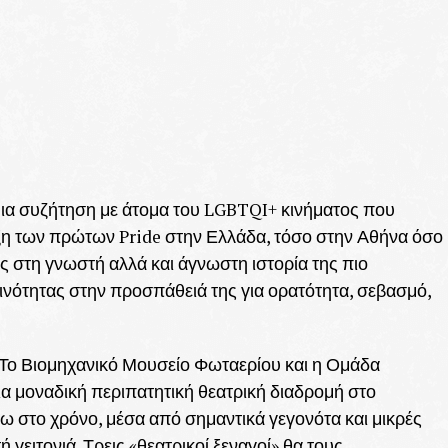
ια συζήτηση με άτομα του LGBTQI+ κινήματος που
ξη των πρώτων Pride στην Ελλάδα, τόσο στην Αθήνα όσο
ως στη γνωστή αλλά και άγνωστη ιστορία της πιο
νότητας στην προσπάθειά της για ορατότητα, σεβασμό,
 Το Βιομηχανικό Μουσείο Φωταερίου και η Ομάδα
α μοναδική περιπατητική θεατρική διαδρομή στο
ω στο χρόνο, μέσα από σημαντικά γεγονότα και μικρές
 γειτονιά. Τρεις «θεατρικοί ξεναγοί» θα τους