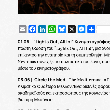
Email
Facebook
LinkedIn
WhatsApp
Bluesky
X
Messe
Μοι
01.06
“Lights Out, All In!” Κινηματογράφος
||
πρώτη έκδοση του “Lights Out, All In!”, μια αν
επίκεντρο την αναπηρία και τη συμπερίληψη. Μέ
Nevronas συνεχίζει το πολιτιστικό του έργο, π
μέσω του κινηματογράφου.
03.06
Circle the Med
||
| The Mediterranean F
Κλιματικά Ουδέτερο Μέλλον. Ένα διεθνές φόρουμ
ακαδημαϊκούς και εκπροσώπους της κοινωνίας τ
βιώσιμη Μεσόγειο.