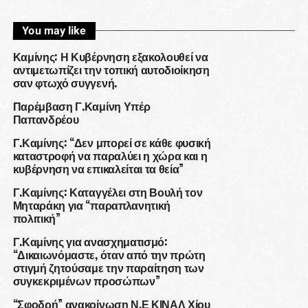
You may like
Καμίνης: Η Κυβέρνηση εξακολουθεί να
αντιμετωπίζει την τοπική αυτοδιοίκηση
σαν φτωχό συγγενή.
Παρέμβαση Γ.Καμίνη Υπέρ
Παπανδρέου
Γ.Καμίνης: “Δεν μπορεί σε κάθε φυσική
καταστροφή να παραλύει η χώρα και η
κυβέρνηση να επικαλείται τα θεία”
Γ.Καμίνης: Καταγγέλει στη Βουλή τον
Μηταράκη για “παραπλανητική
πολιτική”
Γ.Καμίνης για ανασχηματισμό:
“Δικαιωνόμαστε, όταν από την πρώτη
στιγμή ζητούσαμε την παραίτηση των
συγκεκριμένων προσώπων”
“Σφοδρή” ανακοίνωση Ν.Ε ΚΙΝΑΛ Χίου