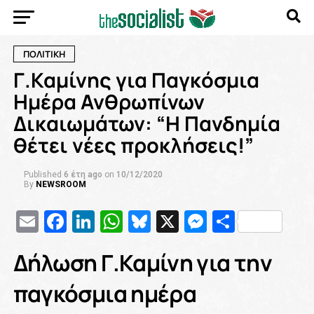
ΠΟΛΙΤΙΚΗ
Γ.Καμίνης για Παγκόσμια
Ημέρα Ανθρωπίνων
Δικαιωμάτων: “Η Πανδημία
θέτει νέες προκλήσεις!”
Published
6 έτη ago
on
10/12/2020
By
NEWSROOM
Email
Facebook
LinkedIn
WhatsApp
Bluesky
X
Messenge
Μοιρασ
Δήλωση Γ.Καμίνη για την
παγκόσμια ημέρα