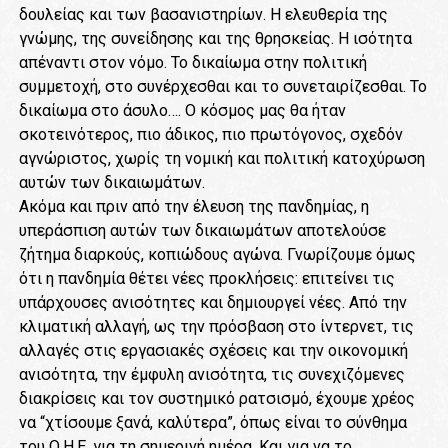
δουλείας και των βασανιστηρίων. Η ελευθερία της
γνώμης, της συνείδησης και της θρησκείας. Η ισότητα
απέναντι στον νόμο. Το δικαίωμα στην πολιτική
συμμετοχή, στο συνέρχεσθαι και το συνεταιρίζεσθαι. Το
δικαίωμα στο άσυλο…. Ο κόσμος μας θα ήταν
σκοτεινότερος, πιο άδικος, πιο πρωτόγονος, σχεδόν
αγνώριστος, χωρίς τη νομική και πολιτική κατοχύρωση
αυτών των δικαιωμάτων.
Ακόμα και πριν από την έλευση της πανδημίας, η
υπεράσπιση αυτών των δικαιωμάτων αποτελούσε
ζήτημα διαρκούς, κοπιώδους αγώνα. Γνωρίζουμε όμως
ότι η πανδημία θέτει νέες προκλήσεις: επιτείνει τις
υπάρχουσες ανισότητες και δημιουργεί νέες. Από την
κλιματική αλλαγή, ως την πρόσβαση στο ίντερνετ, τις
αλλαγές στις εργασιακές σχέσεις και την οικονομική
ανισότητα, την έμφυλη ανισότητα, τις συνεχιζόμενες
διακρίσεις και τον συστημικό ρατσισμό, έχουμε χρέος
να “χτίσουμε ξανά, καλύτερα”, όπως είναι το σύνθημα
του Ο.Η.Ε. για τη σημερινή ημέρα. Και για να το