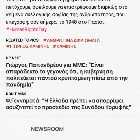
πετύχουμε, οφείλουμε να επιστρέφουμε διαρκώς στο
κείμενο συλλογικής σοφίας της ανθρωπότητας, που
υπεγράφη, σαν σήμερα, το 1948 στο Παρίσι.
#HumanRightsDay
RELATED TOPICS:
ΑΝΘΡΩΠΙΝΑ ΔΙΚΑΙΩΜΑΤΑ
ΓΙΩΡΓΟΣ ΚΑΜΙΝΗΣ
ΚΑΜΙΝΗΣ
UP NEXT
Γιώργος Παπανδρέου για ΜΜΕ: “Είναι
απαράδεκτο το γεγονός ότι, η κυβέρνηση
πολιτεύεται παντού κρυπτόμενη πίσω από την
πανδημία”
DON'T MISS
Φ.Γεννηματά: “Η Ελλάδα πρέπει να απορρίψει
ασυζητητί το προσχέδιο της Συνόδου Κορυφής”
NEWSROOM