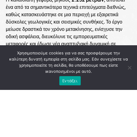
ένα από τα σημαντικότερα τεχνικά επιτεύγματα διεθνώς,
καθώς κατασκευάστηκε σε μια περιοχή με εξαιρετικά
δύσκολες γεωλογικές και σεισμικές συνθήκες. Το έργο
μείωσε δραστικά τον χρόνο μετακίνησης, ενίσχυσε την
οδική ασφάλεια, διευκόλυνε τις εμπορευματικές
μεταφορές και έδωσε νέα αναπτυξιακή δυναμική σε
ολόκληρη τη Δυτική Ελλάδα.
Χρησιμοποιούμε cookies για να σας προσφέρουμε την
καλύτερη δυνατή εμπειρία στη σελίδα μας. Εάν συνεχίσετε να
Η ολοκλήρωση της γέφυρας συνδέθηκε με τη στρατηγική
χρησιμοποιείτε τη σελίδα, θα υποθέσουμε πως είστε
των κυβερνήσεων του
ΠΑΣΟΚ
για την υλοποίηση
ικανοποιημένοι με αυτό.
μεγάλων δημόσιων έργων που αναβάθμισαν τις
Εντάξει
υποδομές της χώρας και δημιούργησαν τις προϋποθέσεις
για οικονομική ανάπτυξη και περιφερειακή σύγκλιση. Η
επιλογή να δοθεί στη γέφυρα το όνομα
«Χαρίλαος
Τρικούπης»
αποτίει φόρο τιμής στον μεγάλο
μεταρρυθμιστή πολιτικό, ο οποίος ήδη από τον 19ο αιώνα
είχε οραματιστεί τη σύνδεση των δύο ακτών.
Είκοσι δύο χρόνια μετά τα εγκαίνιά της, η Γέφυρα Ρίου –