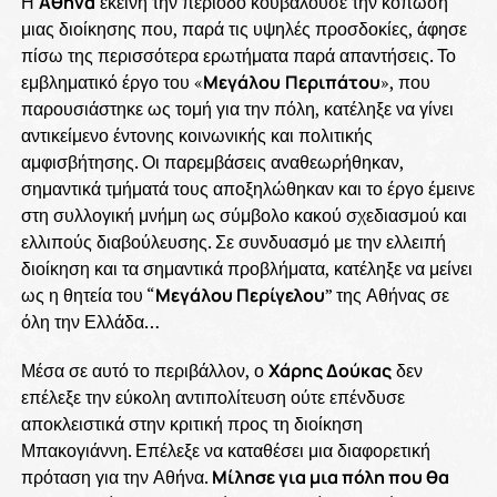
Η
Αθήνα
εκείνη την περίοδο κουβαλούσε την κόπωση
μιας διοίκησης που, παρά τις υψηλές προσδοκίες, άφησε
πίσω της περισσότερα ερωτήματα παρά απαντήσεις. Το
εμβληματικό έργο του «
Μεγάλου
Περιπάτου
», που
παρουσιάστηκε ως τομή για την πόλη, κατέληξε να γίνει
αντικείμενο έντονης κοινωνικής και πολιτικής
αμφισβήτησης. Οι παρεμβάσεις αναθεωρήθηκαν,
σημαντικά τμήματά τους αποξηλώθηκαν και το έργο έμεινε
στη συλλογική μνήμη ως σύμβολο κακού σχεδιασμού και
ελλιπούς διαβούλευσης. Σε συνδυασμό με την ελλειπή
διοίκηση και τα σημαντικά προβλήματα, κατέληξε να μείνει
ως η θητεία του “
Μεγάλου Περίγελου
” της Αθήνας σε
όλη την Ελλάδα…
Μέσα σε αυτό το περιβάλλον, ο
Χάρης Δούκας
δεν
επέλεξε την εύκολη αντιπολίτευση ούτε επένδυσε
αποκλειστικά στην κριτική προς τη διοίκηση
Μπακογιάννη. Επέλεξε να καταθέσει μια διαφορετική
πρόταση για την Αθήνα.
Μίλησε για μια πόλη που θα