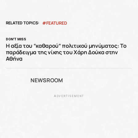
RELATED TOPICS:
FEATURED
DON'T MISS
Η αξία του “καθαρού” πολιτικού μηνύματος: Το
παράδειγμα της νίκης του Χάρη Δούκα στην
Αθήνα
NEWSROOM
ADVERTISEMENT