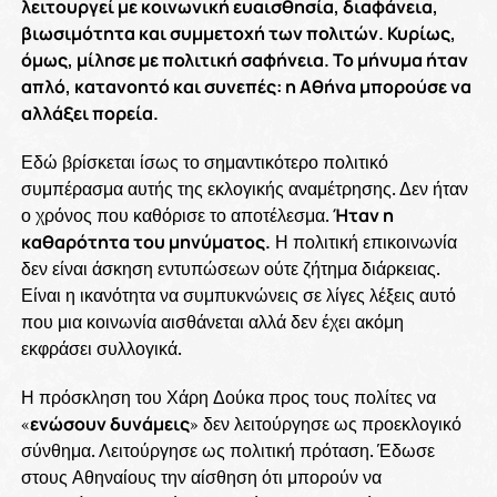
λειτουργεί με κοινωνική ευαισθησία, διαφάνεια,
βιωσιμότητα και συμμετοχή των πολιτών. Κυρίως,
όμως, μίλησε με πολιτική σαφήνεια. Το μήνυμα ήταν
απλό, κατανοητό και συνεπές: η Αθήνα μπορούσε να
αλλάξει πορεία.
Εδώ βρίσκεται ίσως το σημαντικότερο πολιτικό
συμπέρασμα αυτής της εκλογικής αναμέτρησης. Δεν ήταν
ο χρόνος που καθόρισε το αποτέλεσμα.
Ήταν η
καθαρότητα του μηνύματος.
Η πολιτική επικοινωνία
δεν είναι άσκηση εντυπώσεων ούτε ζήτημα διάρκειας.
Είναι η ικανότητα να συμπυκνώνεις σε λίγες λέξεις αυτό
που μια κοινωνία αισθάνεται αλλά δεν έχει ακόμη
εκφράσει συλλογικά.
Η πρόσκληση του Χάρη Δούκα προς τους πολίτες να
«
ενώσουν δυνάμεις
» δεν λειτούργησε ως προεκλογικό
σύνθημα. Λειτούργησε ως πολιτική πρόταση. Έδωσε
στους Αθηναίους την αίσθηση ότι μπορούν να