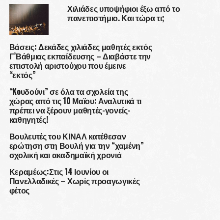
Χιλιάδες υποψήφιοι έξω από το
πανεπιστήμιο. Και τώρα τι;
Βάσεις: Δεκάδες χιλιάδες μαθητές εκτός
Γ’Βάθμιας εκπαίδευσης – Διαβάστε την
επιστολή αριστούχου που έμεινε
“εκτός”
“Koυδούνι” σε όλα τα σχολεία της
χώρας από τις 10 Μαϊου: Αναλυτικά τι
πρέπει να ξέρουν μαθητές-γονείς-
καθηγητές!
Βουλευτές του ΚΙΝΑΛ κατέθεσαν
ερώτηση στη Βουλή για την “χαμένη”
σχολική και ακαδημαϊκή χρονιά
Κεραμέως:Στις 14 Ιουνίου οι
Πανελλαδικές – Χωρίς προαγωγικές
φέτος