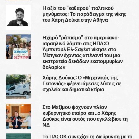
Η αξία του “καθαρού” πολιτικού
μηνύματος: Το παράδειγμα της νίκης
του Χάρη Δούκα στην Αθήνα
Ηχηρό “ράπισμα” στο αμερικανο-
ισραηλινό λόμπυ στις ΗΠΑ:Ο
Άμπντουλ Ελ-Σαγέντ νίκησε στο
Μίσιγκαν έχοντας απέναντί του μια
εκστρατεία δεκάδων εκατομμυρίων
δολαρίων
Χάρης Δούκας: Ο «Μηχανικός της
Γειτονιάς» φέρνει άμεσες λύσεις σε
σχολεία και δημοτικά κτίρια
Στο Μαξίμου ψάχνουν πλέον
κυβερνητικό εταίρο και ..ο Χάρης
Δούκας είναι αυτός που εγκλώβισε τη
ΝΔ
Το ΠΑΣΟΚ συνεχίζει τη διεύρυνση με το