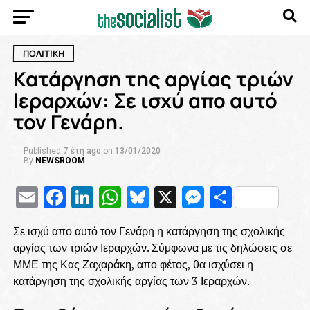
ΠΟΛΙΤΙΚΗ
Κατάργηση της αργίας τριών
Ιεραρχών: Σε ισχύ απο αυτό
τον Γενάρη.
Published
7 έτη ago
on
13/01/2020
By
NEWSROOM
Email
Facebook
LinkedIn
WhatsApp
Bluesky
X
Messenge
Μοιρασ
Σε ισχύ απο αυτό τον Γενάρη η κατάργηση της σχολικής
αργίας των τριών Ιεραρχών. Σύμφωνα με τις δηλώσεις σε
ΜΜΕ της Κας Ζαχαράκη, απο φέτος, θα ισχύσει η
κατάργηση της σχολικής αργίας των 3 Ιεραρχών.