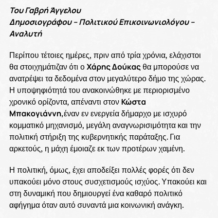
Του Γαβρή Άγγελου
Δημοσιογράφου – Πολιτικού Επικοινωνιολόγου –
Αναλυτή
Περίπου τέτοιες ημέρες, πριν από τρία χρόνια, ελάχιστοι
θα στοιχημάτιζαν ότι ο
Χάρης Δούκας
θα μπορούσε να
ανατρέψει τα δεδομένα στον μεγαλύτερο δήμο της χώρας.
Η υποψηφιότητά του ανακοινώθηκε με περιορισμένο
χρονικό ορίζοντα, απέναντι στον
Κώστα
Μπακογιάννη,
έναν εν ενεργεία δήμαρχο με ισχυρό
κομματικό μηχανισμό, μεγάλη αναγνωρισιμότητα και την
πολιτική στήριξη της κυβερνητικής παράταξης. Για
αρκετούς, η μάχη έμοιαζε εκ των προτέρων χαμένη.
Η πολιτική, όμως, έχει αποδείξει πολλές φορές ότι δεν
υπακούει μόνο στους συσχετισμούς ισχύος. Υπακούει και
στη δυναμική που δημιουργεί ένα καθαρό πολιτικό
αφήγημα όταν αυτό συναντά μια κοινωνική ανάγκη.