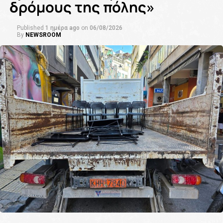
δρόμους της πόλης»
Published
1 ημέρα ago
on
06/08/2026
By
NEWSROOM