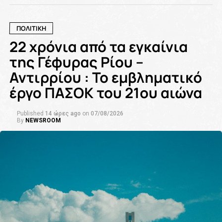
ΠΟΛΙΤΙΚΗ
22 χρόνια από τα εγκαίνια
της Γέφυρας Ρίου –
Αντιρρίου : Το εμβληματικό
έργο ΠΑΣΟΚ του 21ου αιώνα
Published
14 ώρες ago
on
07/08/2026
By
NEWSROOM