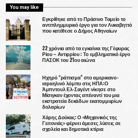
You may like
Εγκρίθηκε από το Πράσινο Ταμείο το
αντιπλημμυρικό έργο για τον Λυκαβηττό
που κατέθεσε ο Δήμος Αθηναίων
22 χρόνια από τα εγκαίνια της Γέφυρας
Ρίου – Αντιρρίου : Το εμβληματικό έργο
ΠΑΣΟΚ του 21ου αιώνα
Ηχηρό “ράπισμα” στο αμερικανο-
ισραηλινό λόμπυ στις ΗΠΑ:Ο
Άμπντουλ Ελ-Σαγέντ νίκησε στο
Μίσιγκαν έχοντας απέναντί του μια
εκστρατεία δεκάδων εκατομμυρίων
δολαρίων
Χάρης Δούκας: Ο «Μηχανικός της
Γειτονιάς» φέρνει άμεσες λύσεις σε
σχολεία και δημοτικά κτίρια