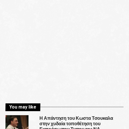
You may like
Η Απάντηση του Κωστα Τσουκαλα
στην χυδαία τοποθέτηση του
Εκπρόσωπου Τυπου της ΝΔ