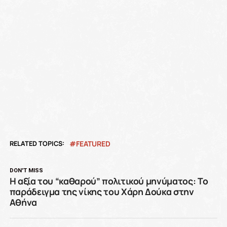
RELATED TOPICS:
FEATURED
DON'T MISS
Η αξία του “καθαρού” πολιτικού μηνύματος: Το
παράδειγμα της νίκης του Χάρη Δούκα στην
Αθήνα