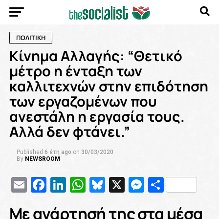
ΠΟΛΙΤΙΚΗ
Kίνημα Αλλαγής: “Θετικό
μέτρο η ένταξη των
καλλιτεχνών στην επιδότηση
των εργαζομένων που
ανεστάλη η εργασία τους.
Αλλά δεν φτάνει.”
Published
6 έτη ago
on
30/03/2020
By
NEWSROOM
Email
Facebook
LinkedIn
WhatsApp
Bluesky
X
Messenge
Μοιρασ
Mε ανάρτησή της στα μέσα