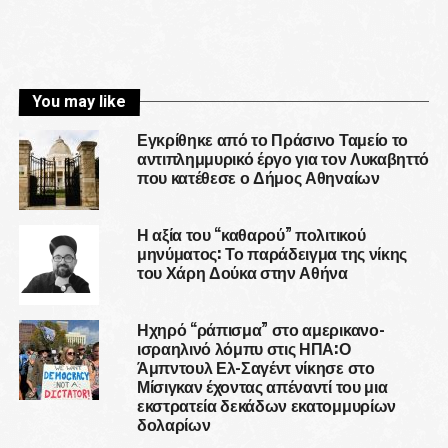
You may like
Εγκρίθηκε από το Πράσινο Ταμείο το
αντιπλημμυρικό έργο για τον Λυκαβηττό
που κατέθεσε ο Δήμος Αθηναίων
Η αξία του “καθαρού” πολιτικού
μηνύματος: Το παράδειγμα της νίκης
του Χάρη Δούκα στην Αθήνα
Ηχηρό “ράπισμα” στο αμερικανο-
ισραηλινό λόμπυ στις ΗΠΑ:Ο
Άμπντουλ Ελ-Σαγέντ νίκησε στο
Μίσιγκαν έχοντας απέναντί του μια
εκστρατεία δεκάδων εκατομμυρίων
δολαρίων