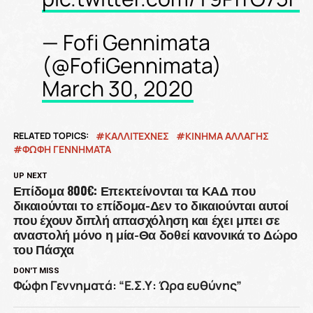
— Fofi Gennimata
(@FofiGennimata)
March 30, 2020
RELATED TOPICS:
ΚΑΛΛΙΤΕΧΝΕΣ
ΚΙΝΗΜΑ ΑΛΛΑΓΗΣ
ΦΩΦΗ ΓΕΝΝΗΜΑΤΑ
UP NEXT
Επίδομα 800€: Επεκτείνονται τα ΚΑΔ που
δικαιούνται το επίδομα-Δεν το δικαιούνται αυτοί
που έχουν διπλή απασχόληση και έχει μπει σε
αναστολή μόνο η μία-Θα δοθεί κανονικά το Δώρο
του Πάσχα
DON'T MISS
Φώφη Γεννηματά: “Ε.Σ.Υ: Ώρα ευθύνης”