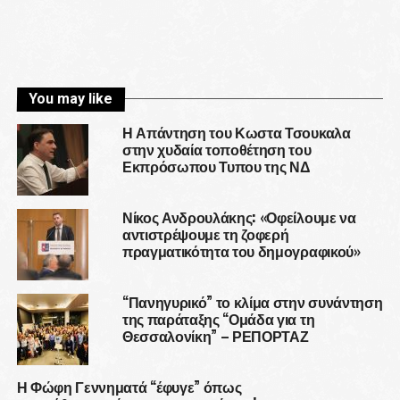
You may like
Η Απάντηση του Κωστα Τσουκαλα
στην χυδαία τοποθέτηση του
Εκπρόσωπου Τυπου της ΝΔ
Νίκος Ανδρουλάκης: «Οφείλουμε να
αντιστρέψουμε τη ζοφερή
πραγματικότητα του δημογραφικού»
“Πανηγυρικό” το κλίμα στην συνάντηση
της παράταξης “Ομάδα για τη
Θεσσαλονίκη” – ΡΕΠΟΡΤΑΖ
Η Φώφη Γεννηματά “έφυγε” όπως