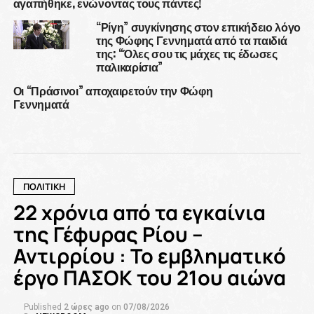
αγαπήθηκε, ενώνοντας τους πάντες!
“Ρίγη” συγκίνησης στον επικήδειο λόγο
της Φώφης Γεννηματά από τα παιδιά
της: “Όλες σου τις μάχες τις έδωσες
παλικαρίσια”
Οι “Πράσινοι” αποχαιρετούν την Φώφη
Γεννηματά
ΠΟΛΙΤΙΚΗ
22 χρόνια από τα εγκαίνια
της Γέφυρας Ρίου –
Αντιρρίου : Το εμβληματικό
έργο ΠΑΣΟΚ του 21ου αιώνα
Published
2 ώρες ago
on
07/08/2026