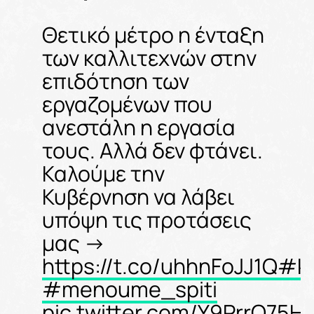
Θετικό μέτρο η ένταξη
των καλλιτεχνών στην
επιδότηση των
εργαζομένων που
ανεστάλη η εργασία
τους. Αλλά δεν φτάνει.
Καλούμε την
Κυβέρνηση να λάβει
υπόψη τις προτάσεις
μας ->
https://t.co/uhhnFoJJ1Q
#ki
#menoume_spiti
pic.twitter.com/Y9PrrO75H