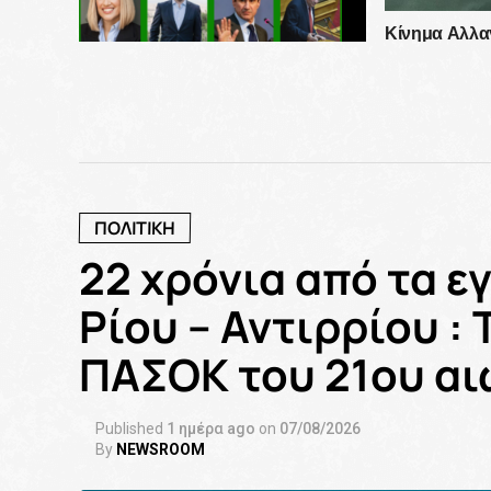
Κίνημα Αλλα
στη ΔΕΘ: Πα
λήξης, όπως
ΑΠΟΚΛΕΙΣΤΙΚΟ: Άτυπη
συνεδρίαση της επιτροπής
“δείχνει” επίσπευση των
εσωκομματικών διαδικασιών στο
ΚΙΝΑΛ
ΠΟΛΙΤΙΚΗ
22 χρόνια από τα ε
Ρίου – Αντιρρίου :
ΠΑΣΟΚ του 21ου αι
Published
1 ημέρα ago
on
07/08/2026
By
NEWSROOM