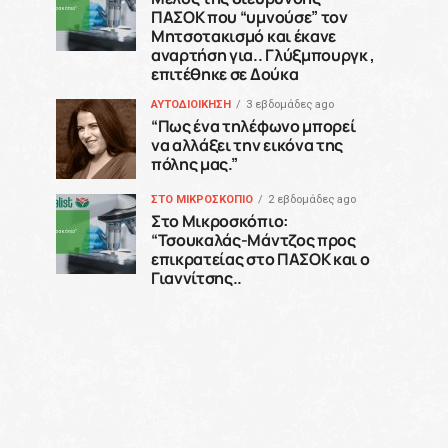
ΠΑΣΟΚ που “υμνούσε” τον
Μητσοτακισμό και έκανε
αναρτήση για.. Γλύξμπουργκ ,
επιτέθηκε σε Δούκα
ΑΥΤΟΔΙΟΙΚΗΣΗ
3 εβδομάδες ago
“Πως ένα τηλέφωνο μπορεί
να αλλάξει την εικόνα της
πόλης μας.”
ΣΤΟ ΜΙΚΡΟΣΚΟΠΙΟ
2 εβδομάδες ago
Στο Μικροσκόπιο:
“Τσουκαλάς-Μάντζος προς
επικρατείας στο ΠΑΣΟΚ και ο
Γιαννίτσης..