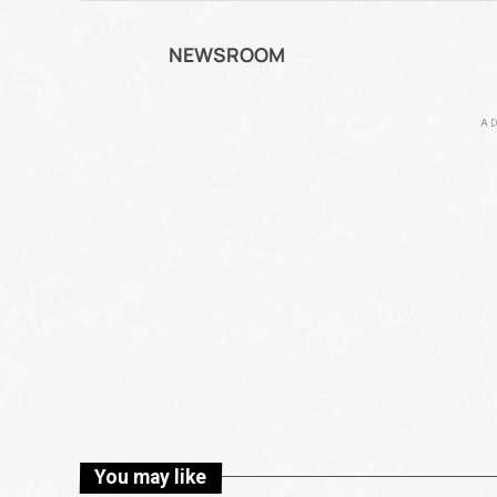
NEWSROOM
AD
You may like