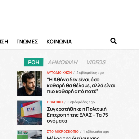
ΗΣΗ
ΓΝΩΜΕΣ
ΚΟΙΝΩΝΙΑ
ΡΟΗ
ΔΗΜΟΦΙΛΗ
VIDEOS
ΑΥΤΟΔΙΟΙΚΗΣΗ
2 εβδομάδες ago
“H Αθήνα δεν είναι όσο
καθαρή θα θέλαμε, αλλά είναι
πιο καθαρή από ποτέ”
ΠΟΛΙΤΙΚΗ
3 εβδομάδες ago
Συγκροτήθηκε η Πολιτική
Επιτροπή της ΕΛΑΣ – Τα 75
ονόματα
ΣΤΟ ΜΙΚΡΟΣΚΟΠΙΟ
1 εβδομάδα ago
Μέλος της διεύρυνσης