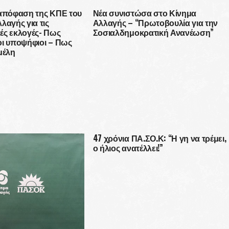
 απόφαση της ΚΠΕ του
Νέα συνιστώσα στο Κίνημα
λαγής για τις
Αλλαγής – “Πρωτοβουλία για την
ές εκλογές- Πως
Σοσιαλδημοκρατική Ανανέωση”
οι υποψήφιοι – Πως
μέλη
47 χρόνια ΠΑ.ΣΟ.Κ: “Η γη να τρέμει,
ο ήλιος ανατέλλει!”