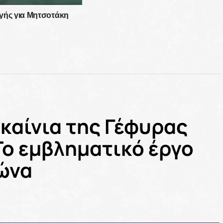
γής για Μητσοτάκη
ροχές με ημερομηνία
 η κυβέρνηση!
γκαίνια της Γέφυρας
 Το εμβληματικό έργο
ώνα