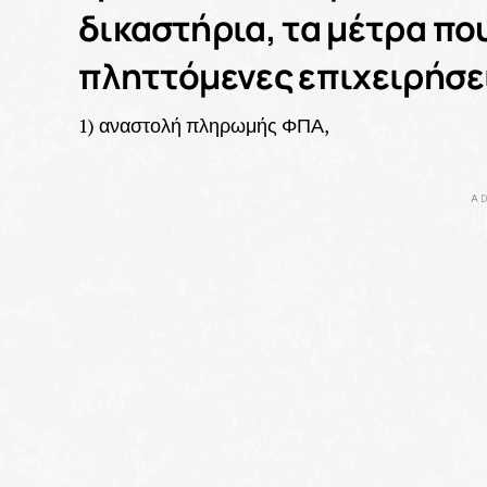
δικαστήρια, τα μέτρα που
πληττόμενες επιχειρήσε
1) αναστολή πληρωμής ΦΠΑ,
AD