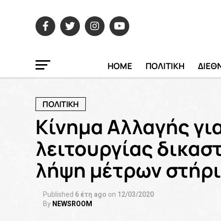
HOME
ΠΟΛΙΤΙΚΗ
ΔΙΕΘ
ΠΟΛΙΤΙΚΗ
Kίνημα Αλλαγής γι
λειτουργίας δικασ
λήψη μέτρων στήρι
Published
6 έτη ago
on
12/03/2020
By
NEWSROOM