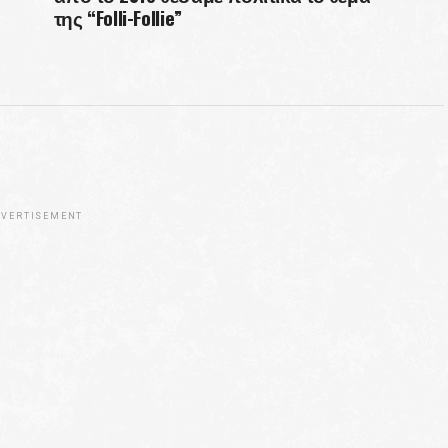
της “Folli-Follie”
VERTISEMENT