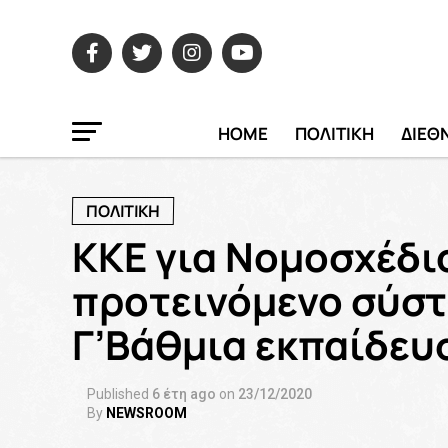
HOME
ΠΟΛΙΤΙΚΗ
ΔΙΕΘ
ΠΟΛΙΤΙΚΗ
ΚΚΕ για Νομοσχέδι
προτεινόμενο σύστ
Γ’Βάθμια εκπαίδευ
Published
6 έτη ago
on
23/12/2020
By
NEWSROOM