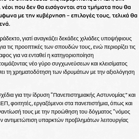
ι νέοι που δεν θα εισάγονται στα τμήματα που θα
μφωνα με την κυβέρνηση – επιλογές τους, τελικά θα
ενά.
άδεκτο, γιατί αναγκάζει δεκάδες χιλιάδες υποψήφιους
ια τις προοπτικές των σπουδών τους, ενώ περιορίζει τις
δαφος για να ενταθεί η κατηγοριοποίηση
οιμάζοντας νέο γύρο συγχωνεύσεων και κλεισίματος
σει τη χρηματοδότηση των ιδρυμάτων με την αξιολόγηση
σχέδια για την ίδρυση “Πανεπιστημιακής Αστυνομίας” και
ΔΕΠ, φοιτητές, εργαζόμενοι στα πανεπιστήμια, όπως και
ναντίωσή τους με την προώθηση του δόγματος “νόμος
 την αντιμετώπιση υπαρκτών προβλημάτων λειτουργίας