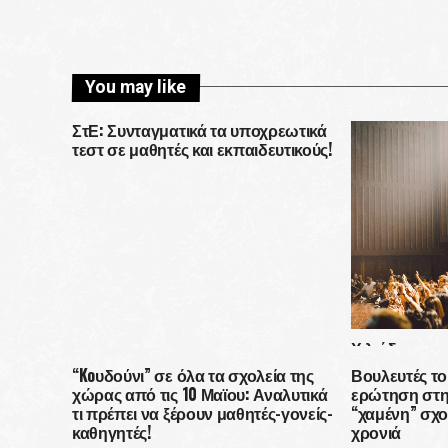
You may like
ΣτΕ: Συνταγματικά τα υποχρεωτικά
τεστ σε μαθητές και εκπαιδευτικούς!
Χιλιάδες υπο
πανεπιστήμιο
“Koυδούνι” σε όλα τα σχολεία της
Βουλευτές τ
χώρας από τις 10 Μαϊου: Αναλυτικά
ερώτηση στη
τι πρέπει να ξέρουν μαθητές-γονείς-
“χαμένη” σχο
καθηγητές!
χρονιά