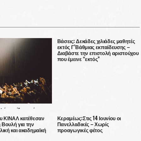
Βάσεις: Δεκάδες χιλιάδες μαθητές
εκτός Γ’Βάθμιας εκπαίδευσης –
Διαβάστε την επιστολή αριστούχου
που έμεινε “εκτός”
ψήφιοι έξω από το
. Και τώρα τι;
ου ΚΙΝΑΛ κατέθεσαν
Κεραμέως:Στις 14 Ιουνίου οι
 Βουλή για την
Πανελλαδικές – Χωρίς
λική και ακαδημαϊκή
προαγωγικές φέτος