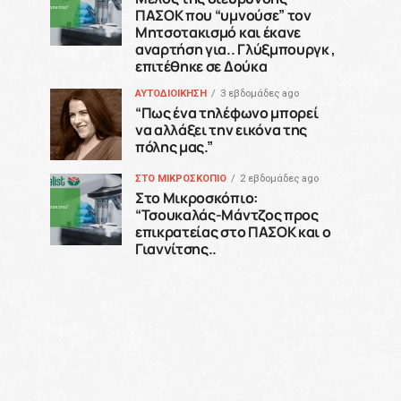
ΠΑΣΟΚ που “υμνούσε” τον
Μητσοτακισμό και έκανε
αναρτήση για.. Γλύξμπουργκ ,
επιτέθηκε σε Δούκα
ΑΥΤΟΔΙΟΙΚΗΣΗ
3 εβδομάδες ago
“Πως ένα τηλέφωνο μπορεί
να αλλάξει την εικόνα της
πόλης μας.”
ΣΤΟ ΜΙΚΡΟΣΚΟΠΙΟ
2 εβδομάδες ago
Στο Μικροσκόπιο:
“Τσουκαλάς-Μάντζος προς
επικρατείας στο ΠΑΣΟΚ και ο
Γιαννίτσης..