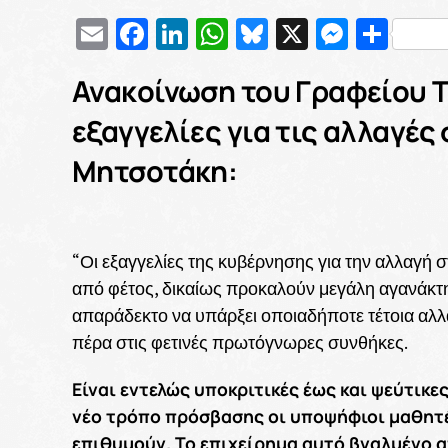
Email
Facebook
LinkedIn
WhatsApp
Bluesky
X
Messe
Μοι
Ανακοίνωση του Γραφείου Τ
εξαγγελίες για τις αλλαγές
Μητσοτάκη:
“Οι εξαγγελίες της κυβέρνησης για την αλλαγή 
από φέτος, δικαίως προκαλούν μεγάλη αγανάκτησ
απαράδεκτο να υπάρξει οποιαδήποτε τέτοια αλλ
πέρα στις φετινές πρωτόγνωρες συνθήκες.
Είναι εντελώς υποκριτικές έως και ψεύτικ
νέο τρόπο πρόσβασης οι υποψήφιοι μαθητέ
επιθυμούν. Το επιχείρημα αυτό βγαλμένο α