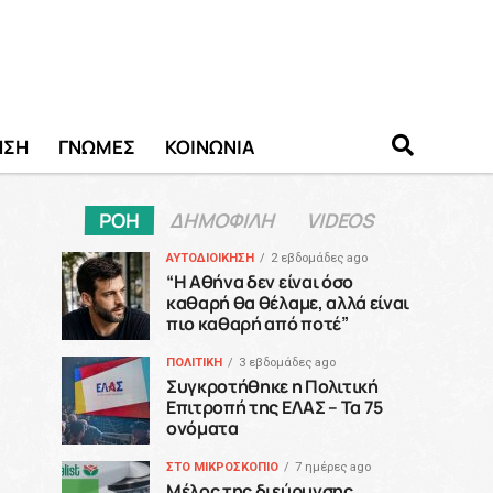
ΗΣΗ
ΓΝΩΜΕΣ
ΚΟΙΝΩΝΙΑ
ΡΟΗ
ΔΗΜΟΦΙΛΗ
VIDEOS
ΑΥΤΟΔΙΟΙΚΗΣΗ
2 εβδομάδες ago
“H Αθήνα δεν είναι όσο
καθαρή θα θέλαμε, αλλά είναι
πιο καθαρή από ποτέ”
ΠΟΛΙΤΙΚΗ
3 εβδομάδες ago
Συγκροτήθηκε η Πολιτική
Επιτροπή της ΕΛΑΣ – Τα 75
ονόματα
ΣΤΟ ΜΙΚΡΟΣΚΟΠΙΟ
7 ημέρες ago
Μέλος της διεύρυνσης