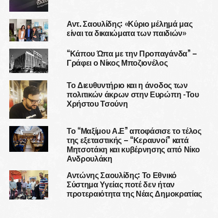
Αντ. Σαουλίδης: «Κύριο μέλημά μας
είναι τα δικαιώματα των παιδιών»
“Κάπου Ώπα με την Προπαγάνδα” –
Γράφει ο Νίκος Μποζιονέλος
Το Διευθυντήριο και η άνοδος των
πολιτικών άκρων στην Ευρώπη -Του
Χρήστου Τσούνη
Το “Μαξίμου Α.Ε” αποφάσισε το τέλος
της εξεταστικής – “Κεραυνοί” κατά
Μητσοτάκη και κυβέρνησης από Νίκο
Ανδρουλάκη
Αντώνης Σαουλίδης: Το Εθνικό
Σύστημα Υγείας ποτέ δεν ήταν
προτεραιότητα της Νέας Δημοκρατίας