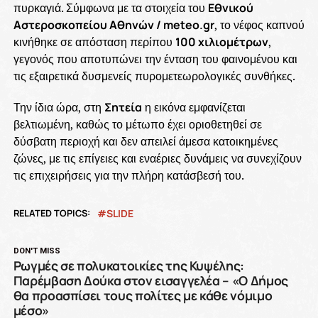
πυρκαγιά. Σύμφωνα με τα στοιχεία του
Εθνικού
Αστεροσκοπείου Αθηνών / meteo.gr
, το νέφος καπνού
κινήθηκε σε απόσταση περίπου
100 χιλιομέτρων
,
γεγονός που αποτυπώνει την ένταση του φαινομένου και
τις εξαιρετικά δυσμενείς πυρομετεωρολογικές συνθήκες.
Την ίδια ώρα, στη
Σητεία
η εικόνα εμφανίζεται
βελτιωμένη, καθώς το μέτωπο έχει οριοθετηθεί σε
δύσβατη περιοχή και δεν απειλεί άμεσα κατοικημένες
ζώνες, με τις επίγειες και εναέριες δυνάμεις να συνεχίζουν
τις επιχειρήσεις για την πλήρη κατάσβεσή του.
RELATED TOPICS:
SLIDE
DON'T MISS
Ρωγμές σε πολυκατοικίες της Κυψέλης:
Παρέμβαση Δούκα στον εισαγγελέα – «Ο Δήμος
θα προασπίσει τους πολίτες με κάθε νόμιμο
μέσο»