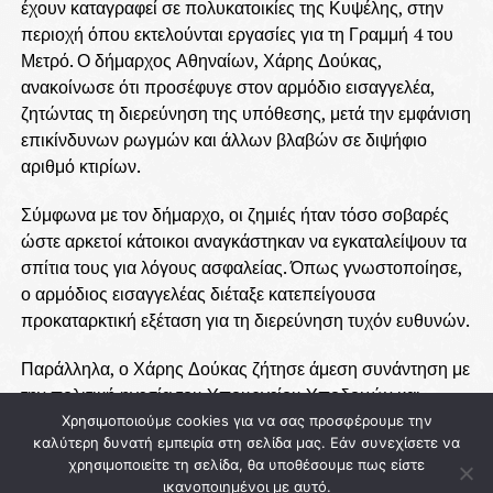
έχουν καταγραφεί σε πολυκατοικίες της Κυψέλης, στην
περιοχή όπου εκτελούνται εργασίες για τη Γραμμή 4 του
Μετρό. Ο δήμαρχος Αθηναίων, Χάρης Δούκας,
ανακοίνωσε ότι προσέφυγε στον αρμόδιο εισαγγελέα,
ζητώντας τη διερεύνηση της υπόθεσης, μετά την εμφάνιση
επικίνδυνων ρωγμών και άλλων βλαβών σε διψήφιο
αριθμό κτιρίων.
Σύμφωνα με τον δήμαρχο, οι ζημιές ήταν τόσο σοβαρές
ώστε αρκετοί κάτοικοι αναγκάστηκαν να εγκαταλείψουν τα
σπίτια τους για λόγους ασφαλείας. Όπως γνωστοποίησε,
ο αρμόδιος εισαγγελέας διέταξε κατεπείγουσα
προκαταρκτική εξέταση για τη διερεύνηση τυχόν ευθυνών.
Παράλληλα, ο Χάρης Δούκας ζήτησε άμεση συνάντηση με
την πολιτική ηγεσία του Υπουργείου Υποδομών και
Μεταφορών, καθώς και με τη διοίκηση της Ελληνικό
Χρησιμοποιούμε cookies για να σας προσφέρουμε την
καλύτερη δυνατή εμπειρία στη σελίδα μας. Εάν συνεχίσετε να
Μετρό Α.Ε., προκειμένου να υπάρξουν σαφείς απαντήσεις
χρησιμοποιείτε τη σελίδα, θα υποθέσουμε πως είστε
για τα αίτια των προβλημάτων και τις ενέργειες που θα
ικανοποιημένοι με αυτό.