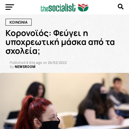
ΚΟΙΝΩΝΙΑ
Κορονοϊός: Φεύγει η
υποχρεωτική μάσκα από τα
σχολεία;
Published
4 έτη ago
on
26/02/2022
By
NEWSROOM