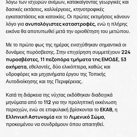
λόγω των ισχυρών ανέμων, κατακαίγοντας γεωργικές και
δασικές εκτάσεις, καλλιέργειες, κτηνοτροφικές
εγκαταστάσεις και κατοικίες. Οι πρώτες εκτιμήσεις κάνουν
λόγο για
ανυπολόγιστες καταστροφές
, ενώ η πλήρης
εικόνα θα αποτυπωθεί μετά την οριοθέτηση του μετώπου.
Με το πρώτο φως της ημέρας ενισχύθηκαν σημαντικά οι
δυνάμεις πυρόσβεσης. Στην επιχείρηση συμμετέχουν
224
πυροσβέστες
,
11 πεζοπόρα τμήματα της ΕΜΟΔΕ
,
53
οχήματα
, εθελοντές, δύο ελικόπτερα, καθώς και
υδροφόρες και μηχανήματα έργου της Τοπικής
Αυτοδιοίκησης και της Περιφέρειας.
Κατά τη διάρκεια της νύχτας εκδόθηκαν διαδοχικά
μηνύματα από το
112
για την προληπτική εκκένωση
περιοχών, ενώ σε επιφυλακή βρίσκονται το
ΕΚΑΒ
, η
Ελληνική Αστυνομία
και το
Λιμενικό Σώμα
,
προκειμένου να συνδράμουν όπου απαιτηθεί.