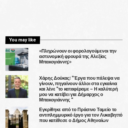
You may like
«Πληρώνουν οι φορολογούμενοι την
αστυνομική φρουρά της Αλεξίας
Μπακογιάννη;»
Χάρης Δούκας: “Έργα που πάλεψα να
γίνουν, πηγαίνουν άλλοι στα εγκαίνια
και λένε “το καταφέραμε – Η καλύτερή
μου να κατέβει για Δήμαρχος ο
Μπακογιάννης “
Εγκρίθηκε από το Πράσινο Ταμείο το
αντιπλημμυρικό έργο για τον Λυκαβηττό
που κατέθεσε ο Δήμος Αθηναίων