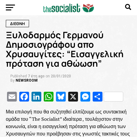
ΔΙΕΘΝΗ
Ξυλοδαρμός Γερμανού
Δημοσιογράφου απο
Χρυσαυγίτες: “Εισαγγελική
πρόταση για αθώωση”
Published
7 έτη ago
on
20/01/2020
By
NEWSROOM
Email
Facebook
LinkedIn
WhatsApp
Bluesky
X
Messenge
Μοιρασ
Μια επιλογή που θα συζητηθεί ελπίζουμε ως συντακτική
ομάδα του “The Socialist” ιδιαίτερα , τουλάχιστον στην
κοινωνία, είναι η εισαγγελική πρόταση για αθώωση των
Χρυσαυγιτών που προέβησαν στις γνωστές τακτικές τους