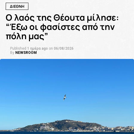
ΔΙΕΘΝΗ
Ο λαός της Θέουτα μίλησε:
“Έξω οι φασίστες από την
πόλη μας”
Published
1 ημέρα ago
on
06/08/2026
By
NEWSROOM