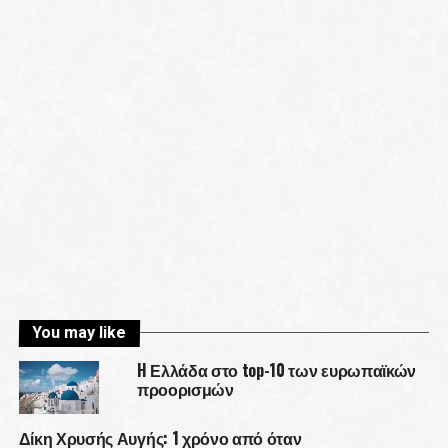
You may like
H Ελλάδα στο top-10 των ευρωπαϊκών
προορισμών
Δίκη Χρυσής Αυγής: 1 χρόνο από όταν