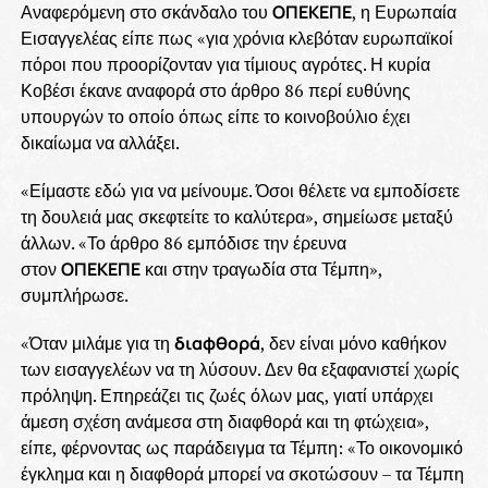
Αναφερόμενη στο σκάνδαλο του
ΟΠΕΚΕΠΕ
, η Ευρωπαία
Εισαγγελέας είπε πως «για χρόνια κλεβόταν ευρωπαϊκοί
πόροι που προορίζονταν για τίμιους αγρότες. Η κυρία
Κοβέσι έκανε αναφορά στο άρθρο 86 περί ευθύνης
υπουργών το οποίο όπως είπε το κοινοβούλιο έχει
δικαίωμα να αλλάξει.
«Είμαστε εδώ για να μείνουμε. Όσοι θέλετε να εμποδίσετε
τη δουλειά μας σκεφτείτε το καλύτερα», σημείωσε μεταξύ
άλλων. «Το άρθρο 86 εμπόδισε την έρευνα
στον
ΟΠΕΚΕΠΕ
και στην τραγωδία στα Τέμπη»,
συμπλήρωσε.
«Όταν μιλάμε για τη
διαφθορά
, δεν είναι μόνο καθήκον
των εισαγγελέων να τη λύσουν. Δεν θα εξαφανιστεί χωρίς
πρόληψη. Επηρεάζει τις ζωές όλων μας, γιατί υπάρχει
άμεση σχέση ανάμεσα στη διαφθορά και τη φτώχεια»,
είπε, φέρνοντας ως παράδειγμα τα Τέμπη: «Το οικονομικό
έγκλημα και η διαφθορά μπορεί να σκοτώσουν – τα Τέμπη