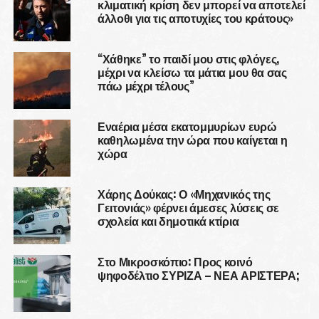
κλιματική κρίση δεν μπορεί να αποτελεί
άλλοθι για τις αποτυχίες του κράτους»
“Χάθηκε” το παιδί μου στις φλόγες,
μέχρι να κλείσω τα μάτια μου θα σας
πάω μέχρι τέλους”
Εναέρια μέσα εκατομμυρίων ευρώ
καθηλωμένα την ώρα που καίγεται η
χώρα
Χάρης Δούκας: Ο «Μηχανικός της
Γειτονιάς» φέρνει άμεσες λύσεις σε
σχολεία και δημοτικά κτίρια
Στο Μικροσκόπιο: Προς κοινό
ψηφοδέλτιο ΣΥΡΙΖΑ – ΝΕΑ ΑΡΙΣΤΕΡΑ;