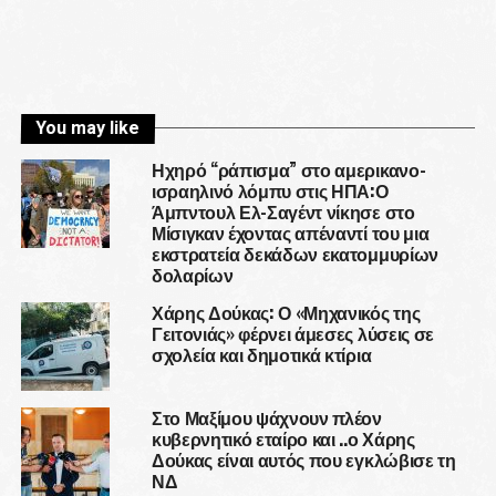
You may like
Ηχηρό “ράπισμα” στο αμερικανο-
ισραηλινό λόμπυ στις ΗΠΑ:Ο
Άμπντουλ Ελ-Σαγέντ νίκησε στο
Μίσιγκαν έχοντας απέναντί του μια
εκστρατεία δεκάδων εκατομμυρίων
δολαρίων
Χάρης Δούκας: Ο «Μηχανικός της
Γειτονιάς» φέρνει άμεσες λύσεις σε
σχολεία και δημοτικά κτίρια
Στο Μαξίμου ψάχνουν πλέον
κυβερνητικό εταίρο και ..ο Χάρης
Δούκας είναι αυτός που εγκλώβισε τη
ΝΔ