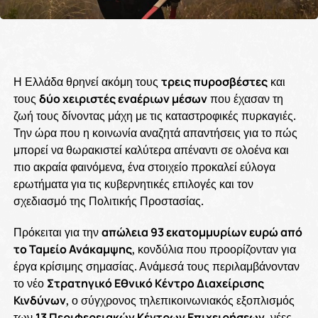
Η Ελλάδα θρηνεί ακόμη τους
τρεις πυροσβέστες
και
τους
δύο χειριστές εναέριων μέσων
που έχασαν τη
ζωή τους δίνοντας μάχη με τις καταστροφικές πυρκαγιές.
Την ώρα που η κοινωνία αναζητά απαντήσεις για το πώς
μπορεί να θωρακιστεί καλύτερα απέναντι σε ολοένα και
πιο ακραία φαινόμενα, ένα στοιχείο προκαλεί εύλογα
ερωτήματα για τις κυβερνητικές επιλογές και τον
σχεδιασμό της Πολιτικής Προστασίας.
Πρόκειται για την
απώλεια 93 εκατομμυρίων ευρώ από
το Ταμείο Ανάκαμψης
, κονδύλια που προορίζονταν για
έργα κρίσιμης σημασίας. Ανάμεσά τους περιλαμβάνονταν
το νέο
Στρατηγικό Εθνικό Κέντρο Διαχείρισης
Κινδύνων
, ο σύγχρονος τηλεπικοινωνιακός εξοπλισμός
των
13 Περιφερειακών Κέντρων Επιχειρήσεων
, νέες