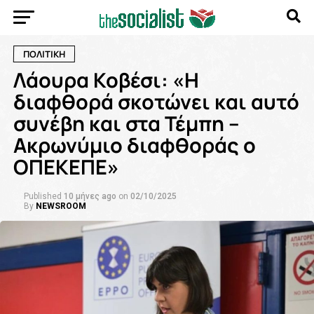
ΠΟΛΙΤΙΚΗ
Λάουρα Κοβέσι: «Η
διαφθορά σκοτώνει και αυτό
συνέβη και στα Τέμπη –
Ακρωνύμιο διαφθοράς ο
ΟΠΕΚΕΠΕ»
Published
10 μήνες ago
on
02/10/2025
By
NEWSROOM