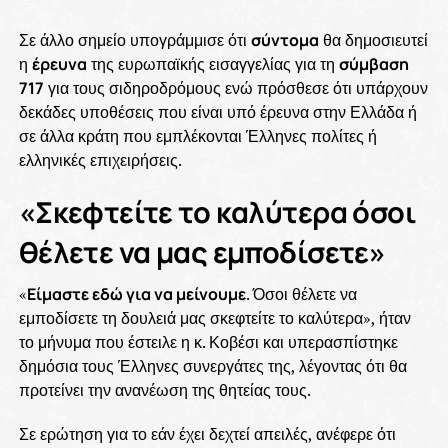
Σε άλλο σημείο υπογράμμισε ότι
σύντομα
θα δημοσιευτεί
η
έρευνα
της ευρωπαϊκής εισαγγελίας για τη
σύμβαση
717
για τους σιδηροδρόμους ενώ πρόσθεσε ότι υπάρχουν
δεκάδες υποθέσεις που είναι υπό έρευνα στην Ελλάδα ή
σε άλλα κράτη που εμπλέκονται Έλληνες πολίτες ή
ελληνικές επιχειρήσεις.
«Σκεφτείτε το καλύτερα όσοι
θέλετε να μας εμποδίσετε»
«
Είμαστε εδώ για να μείνουμε
. Όσοι θέλετε να
εμποδίσετε τη δουλειά μας σκεφτείτε το καλύτερα», ήταν
το μήνυμα που έστειλε η κ. Κοβέσι και υπερασπίστηκε
δημόσια τους Έλληνες συνεργάτες της, λέγοντας ότι θα
προτείνει την ανανέωση της θητείας τους.
Σε ερώτηση για το εάν έχει δεχτεί απειλές, ανέφερε ότι