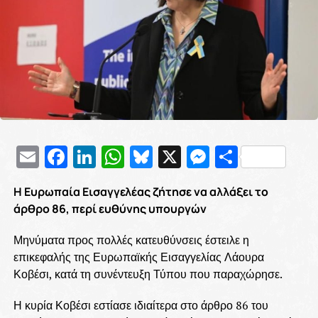
Email
Facebook
LinkedIn
WhatsApp
Bluesky
X
Messenge
Μοιρασ
H Ευρωπαία Εισαγγελέας ζήτησε να αλλάξει το
άρθρο 86, περί ευθύνης υπουργών
Μηνύματα προς πολλές κατευθύνσεις έστειλε η
επικεφαλής της Ευρωπαϊκής Εισαγγελίας Λάουρα
Κοβέσι, κατά τη συνέντευξη Τύπου που παραχώρησε.
Η κυρία Κοβέσι εστίασε ιδιαίτερα στο άρθρο 86 του