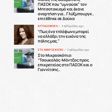
ΠΑΣΟΚ που “υμνούσε” τον
Μητσοτακισμό και έκανε
αναρτήση για.. Γλύξμπουργκ ,
επιτέθηκε σε Δούκα
ΑΥΤΟΔΙΟΙΚΗΣΗ
3 εβδομάδες ago
“Πως ένα τηλέφωνο μπορεί
να αλλάξει την εικόνα της
πόλης μας.”
ΣΤΟ ΜΙΚΡΟΣΚΟΠΙΟ
3 εβδομάδες ago
Στο Μικροσκόπιο:
“Τσουκαλάς-Μάντζος προς
επικρατείας στο ΠΑΣΟΚ και ο
Γιαννίτσης..