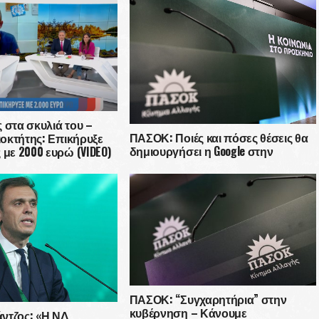
 στα σκυλιά του –
ΠΑΣΟΚ: Ποιές και πόσες θέσεις θα
διοκτήτης: Επικήρυξε
δημιουργήσει η Google στην
 με 2000 ευρώ (VIDEO)
Ελλάδα; Λέτε ψέματα στην
κοινωνία!
ΠΑΣΟΚ: “Συγχαρητήρια” στην
κυβέρνηση – Κάνουμε
ντζος: «Η ΝΔ