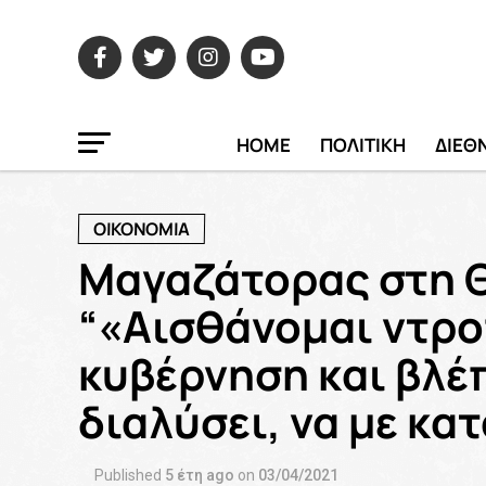
HOME
ΠΟΛΙΤΙΚΗ
ΔΙΕΘ
ΟΙΚΟΝΟΜΙΑ
Μαγαζάτορας στη 
“«Αισθάνομαι ντροπ
κυβέρνηση και βλέπ
διαλύσει, να με κα
Published
5 έτη ago
on
03/04/2021