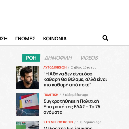
ΗΣΗ
ΓΝΩΜΕΣ
ΚΟΙΝΩΝΙΑ
ΡΟΗ
ΔΗΜΟΦΙΛΗ
VIDEOS
ΑΥΤΟΔΙΟΙΚΗΣΗ
2 εβδομάδες ago
“H Αθήνα δεν είναι όσο
καθαρή θα θέλαμε, αλλά είναι
πιο καθαρή από ποτέ”
ΠΟΛΙΤΙΚΗ
3 εβδομάδες ago
Συγκροτήθηκε η Πολιτική
Επιτροπή της ΕΛΑΣ – Τα 75
ονόματα
ΣΤΟ ΜΙΚΡΟΣΚΟΠΙΟ
1 εβδομάδα ago
Μέλος της διεύρυνσης