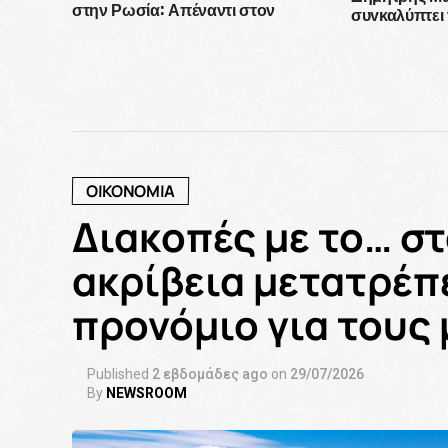
στην Ρωσία: Απέναντι στον
συγκαλύπτει τ
αναθεωρητισμό του Πούτιν και του
απολυταρχικέ
θαυμαστή του, Ερντογάν
ΟΙΚΟΝΟΜΙΑ
Διακοπές με το… σ
ακρίβεια μετατρέπε
προνόμιο για τους
Published
2 εβδομάδες ago
on
29/07/2026
By
NEWSROOM