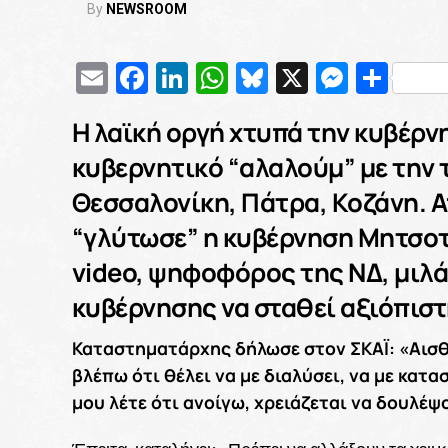
By
NEWSROOM
Email
Facebook
LinkedIn
WhatsApp
Bluesky
X
Messe
Μοι
Η λαϊκή οργή χτυπά την κυβέρνη
κυβερνητικό “αλαλούμ” με την 
Θεσσαλονίκη, Πάτρα, Κοζάνη. Α
“γλύτωσε” η κυβέρνηση Μητσοτ
video, ψηφοφόρος της ΝΔ, μιλά 
κυβέρνησης να σταθεί αξιόπιστ
Καταστηματάρχης δήλωσε στον ΣΚΑΪ: «Αισθά
βλέπω ότι θέλει να με διαλύσει, να με κατασ
μου λέτε ότι ανοίγω, χρειάζεται να δουλέψο