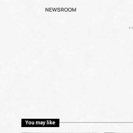
NEWSROOM
AD
You may like