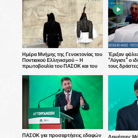
Ημέρα Μνήμης της Γενοκτονίας του
Έριξαν φόλες
Ποντιακού Ελληνισμού – Η
“Λύγισε” ο ι
πρωτοβουλία του ΠΑΣΟΚ και του
τους δράστες
Ανδρέα Παπανδρέου
ΠΑΣΟΚ για προσαρτήσεις εδαφών
Δημήτρης Μά