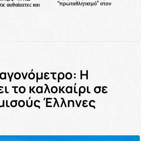
“πρωταθλητισμό” στον
ις αυθαίρετες και
πληθωρισμό στην Ευρώπη
ς πρακτικές της»
ταγονόμετρο: Η
ι το καλοκαίρι σε
 μισούς Έλληνες