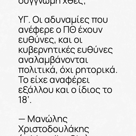
συγγνώμη χθες;
ΥΓ. Οι αδυναμίες που
ανέφερε ο ΠΘ έχουν
ευθύνες, και οι
κυβερνητικές ευθύνες
αναλαμβάνονται
πολιτικά, όχι ρητορικά.
Το είχε αναφέρει
εξάλλου και ο ίδιος το
18’.
— Μανώλης
Χριστοδουλάκης