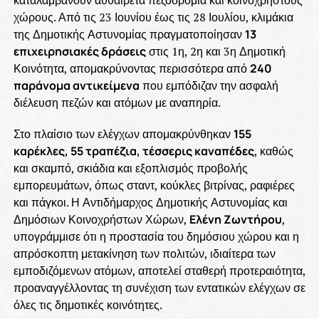
χώρους. Από τις 23 Ιουνίου έως τις 28 Ιουλίου, κλιμάκια
της Δημοτικής Αστυνομίας πραγματοποίησαν
13
επιχειρησιακές δράσεις
στις 1η, 2η και 3η Δημοτική
Κοινότητα, απομακρύνοντας περισσότερα από
240
παράνομα αντικείμενα
που εμπόδιζαν την ασφαλή
διέλευση πεζών και ατόμων με αναπηρία.
Στο πλαίσιο των ελέγχων απομακρύνθηκαν
155
καρέκλες, 55 τραπέζια, τέσσερις καναπέδες
, καθώς
και σκαμπό, σκιάδια και εξοπλισμός προβολής
εμπορευμάτων, όπως σταντ, κούκλες βιτρίνας, ραφιέρες
και πάγκοι. Η Αντιδήμαρχος Δημοτικής Αστυνομίας και
Δημόσιων Κοινοχρήστων Χώρων,
Ελένη Ζωντήρου
,
υπογράμμισε ότι η προστασία του δημόσιου χώρου και η
απρόσκοπτη μετακίνηση των πολιτών, ιδιαίτερα των
εμποδιζόμενων ατόμων, αποτελεί σταθερή προτεραιότητα,
προαναγγέλλοντας τη συνέχιση των εντατικών ελέγχων σε
όλες τις δημοτικές κοινότητες.