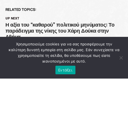
RELATED TOPICS:
UP NEXT
Η αξία του “καθαρού” πολιτικού μηνύματος: Το
παράδειγμα της νίκης του Χάρη Δούκα στην
Αθήνα
Χρησιμοποιούμε cookies για να σας προσφέρουμε την
DON'T MISS
καλύτερη δυνατή εμπειρία στη σελίδα μας. Εάν συνεχίσετε να
93 εκατ. ευρώ χάθηκαν από την Πολιτική
χρησιμοποιείτε τη σελίδα, θα υποθέσουμε πως είστε
Προστασία ενώ η χώρα μετρά νεκρούς στις
ικανοποιημένοι με αυτό.
φλόγες
Εντάξει
NEWSROOM
ADVERTISEMENT