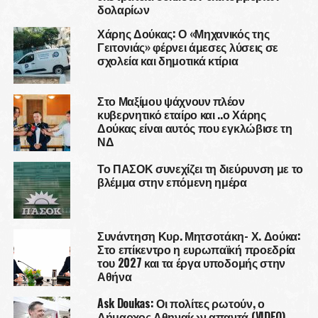
δολαρίων
Χάρης Δούκας: Ο «Μηχανικός της
Γειτονιάς» φέρνει άμεσες λύσεις σε
σχολεία και δημοτικά κτίρια
Στο Μαξίμου ψάχνουν πλέον
κυβερνητικό εταίρο και ..ο Χάρης
Δούκας είναι αυτός που εγκλώβισε τη
ΝΔ
Το ΠΑΣΟΚ συνεχίζει τη διεύρυνση με το
βλέμμα στην επόμενη ημέρα
Συνάντηση Κυρ. Μητσοτάκη- Χ. Δούκα:
Στο επίκεντρο η ευρωπαϊκή προεδρία
του 2027 και τα έργα υποδομής στην
Αθήνα
Ask Doukas: Οι πολίτες ρωτούν, ο
Δήμαρχος Αθηναίων απαντά (VIDEO)