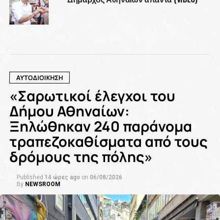
ΑΥΤΟΔΙΟΙΚΗΣΗ
«Σαρωτικοί έλεγχοι του
Δήμου Αθηναίων:
Ξηλώθηκαν 240 παράνομα
τραπεζοκαθίσματα από τους
δρόμους της πόλης»
Published
14 ώρες ago
on
06/08/2026
By
NEWSROOM