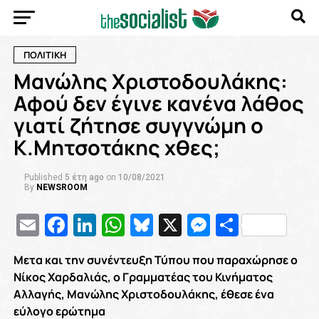
ΠΟΛΙΤΙΚΗ
Μανώλης Χριστοδουλάκης:
Αφού δεν έγινε κανένα λάθος
γιατί ζήτησε συγγνώμη ο
Κ.Μητσοτάκης χθες;
Published
5 έτη ago
on
10/08/2021
By
NEWSROOM
Email
Facebook
LinkedIn
WhatsApp
Bluesky
X
Messenge
Μοιρασ
Μετα και την συνέντευξη Τύπου που παραχώρησε ο
Νίκος Χαρδαλιάς, ο Γραμματέας του Κινήματος
Αλλαγής, Μανώλης Χριστοδουλάκης, έθεσε ένα
εύλογο ερώτημα