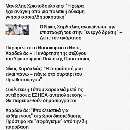
Μανώλης Χριστοδουλάκης: “Η χώρα
έχει ανάγκη από μια πολιτική δύναμη
γνήσια σοσιαλδημοκρατική”
Ο Νίκος Χαρδαλιάς ανακοίνωσε την
επιστροφή του στην “ενεργό δράση” –
Δείτε την ανάρτηση
Παραμένει στο Νοσοκομείο ο Νίκος
Χαρδαλιάς – Η ανάρτηση της συζύγου
του Υφυπουργού Πολιτικής Προστασίας
Νίκος Χαρδαλιάς: “Η παραίτησή μου
είναι πάνω – πάνω στο συρτάρι του
Πρωθυπουργού”
Συνέντευξη Τύπου Χαρδαλιά μετά τις
αντιδράσεις ΕΣΗΕΑ-αντιπολίτευσης –
Θα παρευρεθούν δημοσιογράφοι
Χαρδαλιάς: “Aποκλειστικά για
καθήμενους” οι χώροι διασκέδασης –
Πρόστιμο και “σφράγισμα” από την 2η
παράβαση