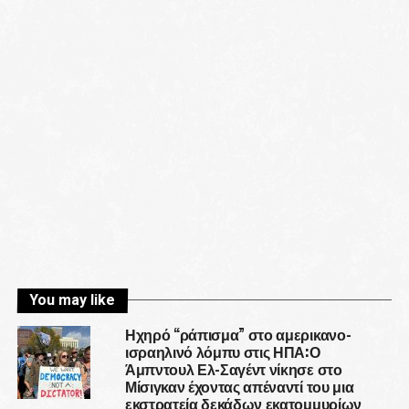
You may like
Ηχηρό “ράπισμα” στο αμερικανο-
ισραηλινό λόμπυ στις ΗΠΑ:Ο
Άμπντουλ Ελ-Σαγέντ νίκησε στο
Μίσιγκαν έχοντας απέναντί του μια
εκστρατεία δεκάδων εκατομμυρίων