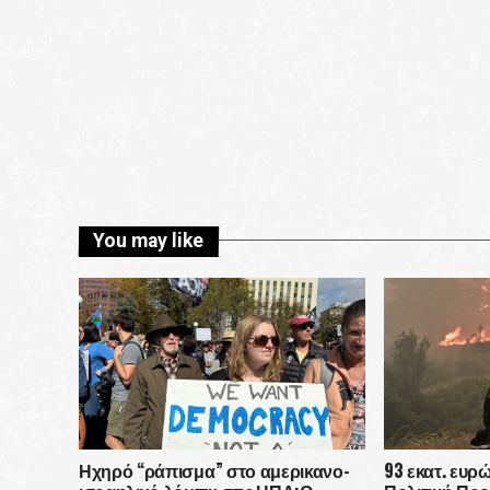
You may like
Ηχηρό “ράπισμα” στο αμερικανο-
93 εκατ. ευρ