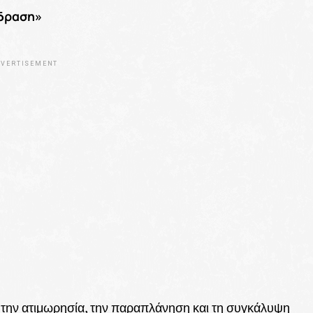
ίδραση»
VERTISEMENT
α την ατιμωρησία, την παραπλάνηση και τη συγκάλυψη