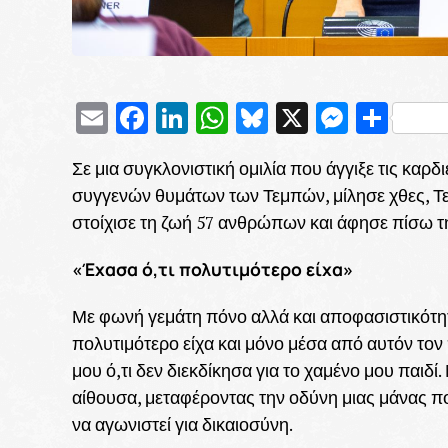
Email
Facebook
LinkedIn
WhatsApp
Bluesky
X
Messe
Μοι
Σε μια συγκλονιστική ομιλία που άγγιξε τις κα
συγγενών θυμάτων των Τεμπών, μίλησε χθες, Τε
στοίχισε τη ζωή 57 ανθρώπων και άφησε πίσω τη
«Έχασα ό,τι πολυτιμότερο είχα»
Με φωνή γεμάτη πόνο αλλά και αποφασιστικότητα
πολυτιμότερο είχα και μόνο μέσα από αυτόν τον
μου ό,τι δεν διεκδίκησα για το χαμένο μου παιδί.
αίθουσα, μεταφέροντας την οδύνη μιας μάνας που
να αγωνιστεί για δικαιοσύνη.