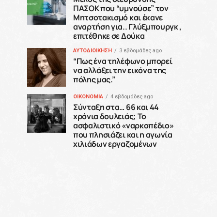
ΠΑΣΟΚ που “υμνούσε” τον
Μητσοτακισμό και έκανε
αναρτήση για.. Γλύξμπουργκ ,
επιτέθηκε σε Δούκα
ΑΥΤΟΔΙΟΙΚΗΣΗ
3 εβδομάδες ago
“Πως ένα τηλέφωνο μπορεί
να αλλάξει την εικόνα της
πόλης μας.”
ΟΙΚΟΝΟΜΙΑ
4 εβδομάδες ago
Σύνταξη στα… 66 και 44
χρόνια δουλειάς; Το
ασφαλιστικό «ναρκοπέδιο»
που πλησιάζει και η αγωνία
χιλιάδων εργαζομένων