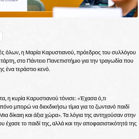
nger
ραστείτε
ρδιές όλων, η Μαρία Καρυστιανού, πρόεδρος του συλλόγου
τάρτη, στο Πάντειο Πανεπιστήμιο για την τραγωδία που
ς ένα τεράστιο κενό.
, η κυρία Καρυστιανού τόνισε: «Έχασα ό,τι
 πόνο μπορώ να διεκδικήσω τίμια για το ζωντανό παιδί
 Μια δίκαιη και άξια χώρα». Τα λόγια της αντηχούσαν στην
 έχασε το παιδί της, αλλά και την αποφασιστικότητά της