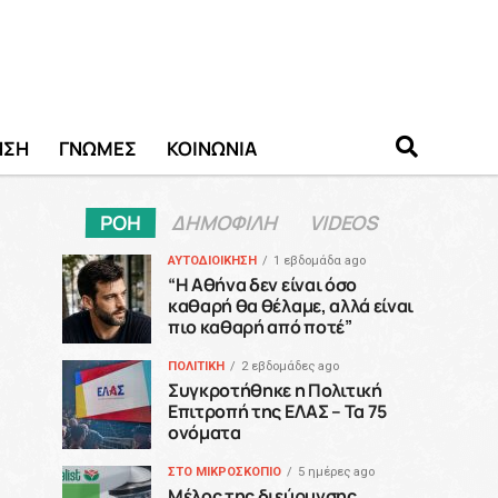
ΗΣΗ
ΓΝΩΜΕΣ
ΚΟΙΝΩΝΙΑ
ΡΟΗ
ΔΗΜΟΦΙΛΗ
VIDEOS
ΑΥΤΟΔΙΟΙΚΗΣΗ
1 εβδομάδα ago
“H Αθήνα δεν είναι όσο
καθαρή θα θέλαμε, αλλά είναι
πιο καθαρή από ποτέ”
ΠΟΛΙΤΙΚΗ
2 εβδομάδες ago
Συγκροτήθηκε η Πολιτική
Επιτροπή της ΕΛΑΣ – Τα 75
ονόματα
ΣΤΟ ΜΙΚΡΟΣΚΟΠΙΟ
5 ημέρες ago
Μέλος της διεύρυνσης