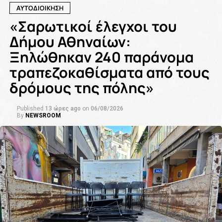
ΑΥΤΟΔΙΟΙΚΗΣΗ
«Σαρωτικοί έλεγχοι του
Δήμου Αθηναίων:
Ξηλώθηκαν 240 παράνομα
τραπεζοκαθίσματα από τους
δρόμους της πόλης»
Published
13 ώρες ago
on
06/08/2026
By
NEWSROOM