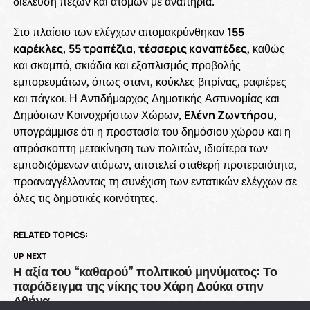
διέλευση πεζών και ατόμων με αναπηρία.
Στο πλαίσιο των ελέγχων απομακρύνθηκαν
155
καρέκλες, 55 τραπέζια, τέσσερις καναπέδες
, καθώς
και σκαμπό, σκιάδια και εξοπλισμός προβολής
εμπορευμάτων, όπως σταντ, κούκλες βιτρίνας, ραφιέρες
και πάγκοι. Η Αντιδήμαρχος Δημοτικής Αστυνομίας και
Δημόσιων Κοινοχρήστων Χώρων,
Ελένη Ζωντήρου
,
υπογράμμισε ότι η προστασία του δημόσιου χώρου και η
απρόσκοπτη μετακίνηση των πολιτών, ιδιαίτερα των
εμποδιζόμενων ατόμων, αποτελεί σταθερή προτεραιότητα,
προαναγγέλλοντας τη συνέχιση των εντατικών ελέγχων σε
όλες τις δημοτικές κοινότητες.
RELATED TOPICS:
UP NEXT
Η αξία του “καθαρού” πολιτικού μηνύματος: Το
παράδειγμα της νίκης του Χάρη Δούκα στην
Αθήνα