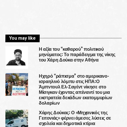
You may like
Η αξία του “καθαρού” πολιτικού
μηνύματος: Το παράδειγμα της νίκης
του Χάρη Δούκα στην Αθήνα
Ηχηρό “ράπισμα” στο αμερικανο-
ισραηλινό λόμπυ στις ΗΠΑ:Ο
Άμπντουλ Ελ-Σαγέντ νίκησε στο
Μίσιγκαν έχοντας απέναντί του μια
εκστρατεία δεκάδων εκατομμυρίων
δολαρίων
Χάρης Δούκας: Ο «Μηχανικός της
Γειτονιάς» φέρνει άμεσες λύσεις σε
σχολεία και δημοτικά κτίρια