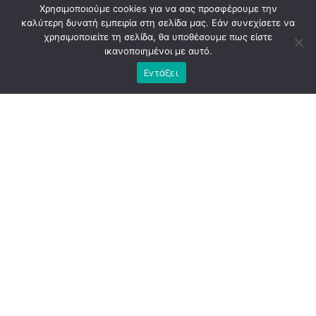
Χρησιμοποιούμε cookies για να σας προσφέρουμε την
DON'T MISS
καλύτερη δυνατή εμπειρία στη σελίδα μας. Εάν συνεχίσετε να
93 εκατ. ευρώ χάθηκαν από την Πολιτική
χρησιμοποιείτε τη σελίδα, θα υποθέσουμε πως είστε
Προστασία ενώ η χώρα μετρά νεκρούς στις
ικανοποιημένοι με αυτό.
φλόγες
Εντάξει
NEWSROOM
ADVERTISEMENT