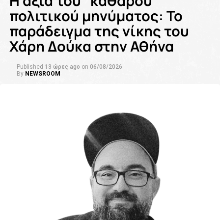
Η αξία του “καθαρού”
πολιτικού μηνύματος: Το
παράδειγμα της νίκης του
Χάρη Δούκα στην Αθήνα
Published
13 ώρες ago
on
06/08/2026
By
NEWSROOM