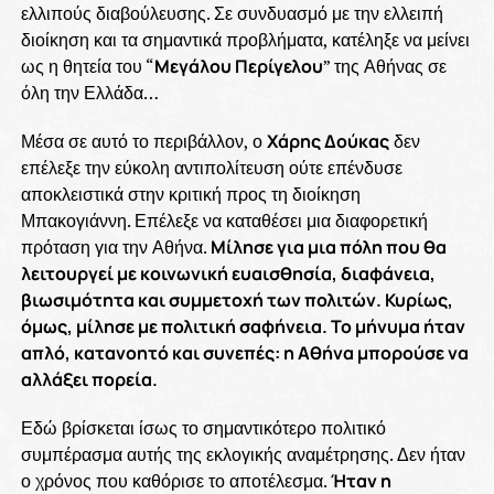
ελλιπούς διαβούλευσης. Σε συνδυασμό με την ελλειπή
διοίκηση και τα σημαντικά προβλήματα, κατέληξε να μείνει
ως η θητεία του “
Μεγάλου Περίγελου
” της Αθήνας σε
όλη την Ελλάδα…
Μέσα σε αυτό το περιβάλλον, ο
Χάρης Δούκας
δεν
επέλεξε την εύκολη αντιπολίτευση ούτε επένδυσε
αποκλειστικά στην κριτική προς τη διοίκηση
Μπακογιάννη. Επέλεξε να καταθέσει μια διαφορετική
πρόταση για την Αθήνα.
Μίλησε για μια πόλη που θα
λειτουργεί με κοινωνική ευαισθησία, διαφάνεια,
βιωσιμότητα και συμμετοχή των πολιτών. Κυρίως,
όμως, μίλησε με πολιτική σαφήνεια. Το μήνυμα ήταν
απλό, κατανοητό και συνεπές: η Αθήνα μπορούσε να
αλλάξει πορεία.
Εδώ βρίσκεται ίσως το σημαντικότερο πολιτικό
συμπέρασμα αυτής της εκλογικής αναμέτρησης. Δεν ήταν
ο χρόνος που καθόρισε το αποτέλεσμα.
Ήταν η