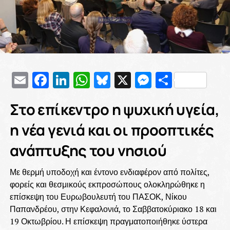
Email
Facebook
LinkedIn
WhatsApp
Bluesky
X
Messenge
Μοιρασ
Στο επίκεντρο η ψυχική υγεία,
η νέα γενιά και οι προοπτικές
ανάπτυξης του νησιού
Με θερμή υποδοχή και έντονο ενδιαφέρον από πολίτες,
φορείς και θεσμικούς εκπροσώπους ολοκληρώθηκε η
επίσκεψη του Ευρωβουλευτή του ΠΑΣΟΚ, Νίκου
Παπανδρέου, στην Κεφαλονιά, το Σαββατοκύριακο 18 και
19 Οκτωβρίου. Η επίσκεψη πραγματοποιήθηκε ύστερα