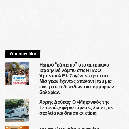
You may like
Ηχηρό “ράπισμα” στο αμερικανο-
ισραηλινό λόμπυ στις ΗΠΑ:Ο
Άμπντουλ Ελ-Σαγέντ νίκησε στο
Μίσιγκαν έχοντας απέναντί του μια
εκστρατεία δεκάδων εκατομμυρίων
δολαρίων
Χάρης Δούκας: Ο «Μηχανικός της
Γειτονιάς» φέρνει άμεσες λύσεις σε
σχολεία και δημοτικά κτίρια