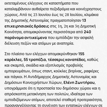
εκτεταμένους ελέγχους σε καταστήματα που
καταλαμβάνουν αυθαίρετα πεζοδρόμια και κοινόχρηστους
χώρους. Από τις 23 Ιουνίου έως τις 28 Ιουλίου, κλιμάκια
της Δημοτικής Αστυνομίας πραγματοποίησαν
13
επιχειρησιακές δράσεις
στις 1η, 2η και 3η Δημοτική
Κοινότητα, απομακρύνοντας περισσότερα από
240
παράνομα αντικείμενα
που εμπόδιζαν την ασφαλή
διέλευση πεζών και ατόμων με αναπηρία.
Στο πλαίσιο των ελέγχων απομακρύνθηκαν
155
καρέκλες, 55 τραπέζια, τέσσερις καναπέδες
, καθώς
και σκαμπό, σκιάδια και εξοπλισμός προβολής
εμπορευμάτων, όπως σταντ, κούκλες βιτρίνας, ραφιέρες
και πάγκοι. Η Αντιδήμαρχος Δημοτικής Αστυνομίας και
Δημόσιων Κοινοχρήστων Χώρων,
Ελένη Ζωντήρου
,
υπογράμμισε ότι η προστασία του δημόσιου χώρου και η
απρόσκοπτη μετακίνηση των πολιτών, ιδιαίτερα των
εμποδιζόμενων ατόμων, αποτελεί σταθερή προτεραιότητα,
προαναγγέλλοντας τη συνέχιση των εντατικών ελέγχων σε