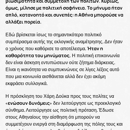
βιωσιμότητα και συμμετοχή των πολιτών. Κυρίως,
όμως, μίλησε με πολιτική σαφήνεια. Το μήνυμα ήταν
απλό, κατανοητό και συνεπές: η Αθήνα μπορούσε να
αλλάξει πορεία.
Εδώ βρίσκεται ίσως το σημαντικότερο πολιτικό
συμπέρασμα αυτής της εκλογικής αναμέτρησης. Δεν ήταν
ο χρόνος που καθόρισε το αποτέλεσμα.
Ήταν η
καθαρότητα του μηνύματος.
Η πολιτική επικοινωνία
δεν είναι άσκηση εντυπώσεων ούτε ζήτημα διάρκειας.
Είναι η ικανότητα να συμπυκνώνεις σε λίγες λέξεις αυτό
που μια κοινωνία αισθάνεται αλλά δεν έχει ακόμη
εκφράσει συλλογικά.
Η πρόσκληση του Χάρη Δούκα προς τους πολίτες να
«
ενώσουν δυνάμεις
» δεν λειτούργησε ως προεκλογικό
σύνθημα. Λειτούργησε ως πολιτική πρόταση. Έδωσε
στους Αθηναίους την αίσθηση ότι μπορούν να
συμμετέχουν ενεργά στη διαμόρφωση της πόλης τους και