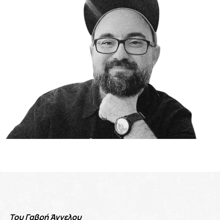
Του Γαβρή Άγγελου