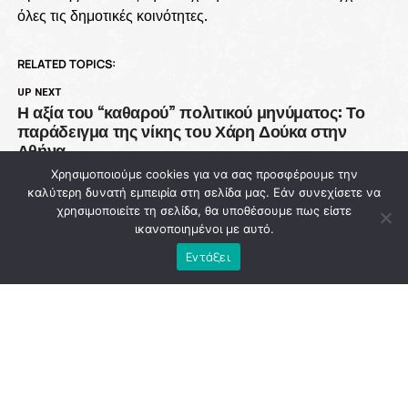
όλες τις δημοτικές κοινότητες.
RELATED TOPICS:
UP NEXT
Η αξία του “καθαρού” πολιτικού μηνύματος: Το
παράδειγμα της νίκης του Χάρη Δούκα στην
Αθήνα
Χρησιμοποιούμε cookies για να σας προσφέρουμε την
DON'T MISS
καλύτερη δυνατή εμπειρία στη σελίδα μας. Εάν συνεχίσετε να
93 εκατ. ευρώ χάθηκαν από την Πολιτική
χρησιμοποιείτε τη σελίδα, θα υποθέσουμε πως είστε
Προστασία ενώ η χώρα μετρά νεκρούς στις
ικανοποιημένοι με αυτό.
φλόγες
Εντάξει
NEWSROOM
ADVERTISEMENT