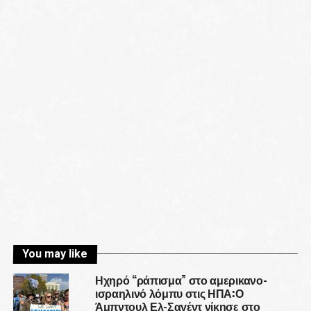
You may like
Ηχηρό “ράπισμα” στο αμερικανο-
ισραηλινό λόμπυ στις ΗΠΑ:Ο
Άμπντουλ Ελ-Σαγέντ νίκησε στο