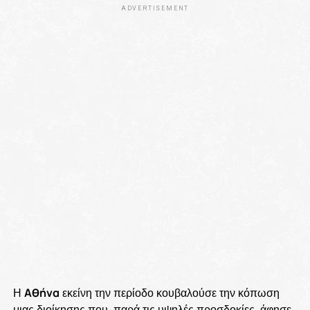
ADVERTISEMENT
Η
Αθήνα
εκείνη την περίοδο κουβαλούσε την κόπωση
μιας διοίκησης που, παρά τις υψηλές προσδοκίες, άφησε