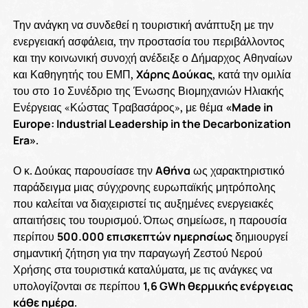
Την ανάγκη να συνδεθεί η τουριστική ανάπτυξη με την
ενεργειακή ασφάλεια, την προστασία του περιβάλλοντος
και την κοινωνική συνοχή ανέδειξε ο Δήμαρχος Αθηναίων
και Καθηγητής του ΕΜΠ,
Χάρης Δούκας
, κατά την ομιλία
του στο 1ο Συνέδριο της Ένωσης Βιομηχανιών Ηλιακής
Ενέργειας «Κώστας Τραβασάρος», με θέμα
«Made in
Europe: Industrial Leadership in the Decarbonization
Era»
.
Ο κ. Δούκας παρουσίασε την
Αθήνα
ως χαρακτηριστικό
παράδειγμα μιας σύγχρονης ευρωπαϊκής μητρόπολης
που καλείται να διαχειριστεί τις αυξημένες ενεργειακές
απαιτήσεις του τουρισμού. Όπως σημείωσε, η παρουσία
περίπου
500.000 επισκεπτών ημερησίως
δημιουργεί
σημαντική ζήτηση για την παραγωγή Ζεστού Νερού
Χρήσης στα τουριστικά καταλύματα, με τις ανάγκες να
υπολογίζονται σε περίπου
1,6 GWh θερμικής ενέργειας
κάθε ημέρα
.