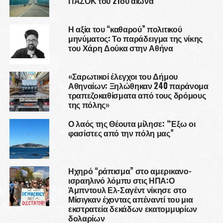
ΠΑΣΟΚ του 21ου αιώνα
Η αξία του “καθαρού” πολιτικού
μηνύματος: Το παράδειγμα της νίκης
του Χάρη Δούκα στην Αθήνα
«Σαρωτικοί έλεγχοι του Δήμου
Αθηναίων: Ξηλώθηκαν 240 παράνομα
τραπεζοκαθίσματα από τους δρόμους
της πόλης»
Ο λαός της Θέουτα μίλησε: “Έξω οι
φασίστες από την πόλη μας”
Ηχηρό “ράπισμα” στο αμερικανο-
ισραηλινό λόμπυ στις ΗΠΑ:Ο
Άμπντουλ Ελ-Σαγέντ νίκησε στο
Μίσιγκαν έχοντας απέναντί του μια
εκστρατεία δεκάδων εκατομμυρίων
δολαρίων