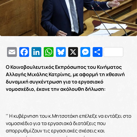
Email
Facebook
LinkedIn
WhatsApp
Bluesky
X
Messenge
Μοιρασ
Ο Κοινοβουλευτικός Εκπρόσωπος του Κινήματος
Αλλαγής Μιχάλης Κατρίνης, με αφορμή τη χθεσινή
δυναμική συγκέντρωση για το εργασιακό
νομοσχέδιο, έκανε την ακόλουθη δήλωση:
‘’ Η κυβέρνηση του κ.Μητσοτάκη επέλεξε να εντάξει στο
νομοσχέδιο για τα εργασιακά διατάξεις που
απορρυθμίζουν τις εργασιακές σχέσεις και