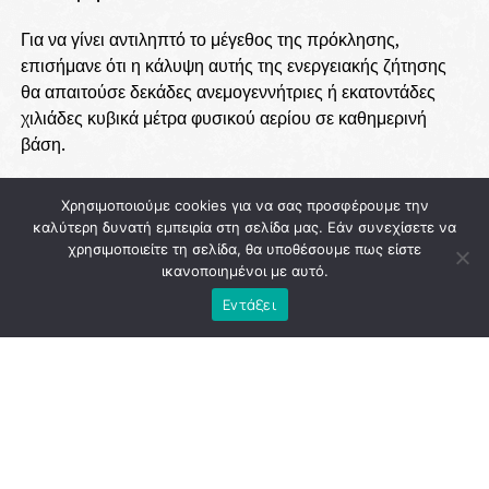
Για να γίνει αντιληπτό το μέγεθος της πρόκλησης,
επισήμανε ότι η κάλυψη αυτής της ενεργειακής ζήτησης
θα απαιτούσε δεκάδες ανεμογεννήτριες ή εκατοντάδες
χιλιάδες κυβικά μέτρα φυσικού αερίου σε καθημερινή
βάση.
Απέναντι σε αυτή την πραγματικότητα, ο Δήμαρχος
Χρησιμοποιούμε cookies για να σας προσφέρουμε την
Αθηναίων υπογράμμισε ότι υπάρχει μία
ώριμη, άμεσα
καλύτερη δυνατή εμπειρία στη σελίδα μας. Εάν συνεχίσετε να
διαθέσιμη και ιδιαίτερα αποτελεσματική λύση
για τις
χρησιμοποιείτε τη σελίδα, θα υποθέσουμε πως είστε
ελληνικές συνθήκες: τα
ηλιακά θερμικά συστήματα
.
ικανοποιημένοι με αυτό.
Κατά τους θερινούς μήνες, όπως εξήγησε, μπορούν να
Εντάξει
καλύψουν έως και
το 95% των αναγκών για Ζεστό
Νερό Χρήσης
, αξιοποιώντας την υψηλή ηλιοφάνεια της
χώρας.
ADVERTISEMENT