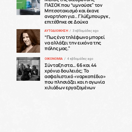
ΠΑΣΟΚ που “υμνούσε” τον
Μητσοτακισμό και έκανε
αναρτήση για.. Γλύξμπουργκ ,
επιτέθηκε σε Δούκα
ΑΥΤΟΔΙΟΙΚΗΣΗ
3 εβδομάδες ago
“Πως ένα τηλέφωνο μπορεί
να αλλάξει την εικόνα της
πόλης μας.”
ΟΙΚΟΝΟΜΙΑ
4 εβδομάδες ago
Σύνταξη στα… 66 και 44
χρόνια δουλειάς; Το
ασφαλιστικό «ναρκοπέδιο»
που πλησιάζει και η αγωνία
χιλιάδων εργαζομένων