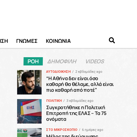
ΗΣΗ
ΓΝΩΜΕΣ
ΚΟΙΝΩΝΙΑ
ΡΟΗ
ΔΗΜΟΦΙΛΗ
VIDEOS
ΑΥΤΟΔΙΟΙΚΗΣΗ
2 εβδομάδες ago
“H Αθήνα δεν είναι όσο
καθαρή θα θέλαμε, αλλά είναι
πιο καθαρή από ποτέ”
ΠΟΛΙΤΙΚΗ
3 εβδομάδες ago
Συγκροτήθηκε η Πολιτική
Επιτροπή της ΕΛΑΣ – Τα 75
ονόματα
ΣΤΟ ΜΙΚΡΟΣΚΟΠΙΟ
6 ημέρες ago
Μέλος της διεύρυνσης