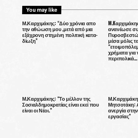
You may like
Μ.Καρχιμάκης: “Δύο χρόνια απο
M.Kαρχιμάκη
την αθώωση μου ,μετά από μια
ανανέωσε συ
εξάχρονη στημένη πολιτική κατα-
Πυροσβεστών
δίωξη”
μέσα μόλις τα
“ετοιμοπόλε
χρήματα για 
περιπολικά…
Μ.Καρχιμάκης: “Το μέλλον της
Μ.Καρχιμάκη
Σοσιαλδημοκρατίας είναι εκεί που
Μητσοτάκη: 
είναι οι Νέοι.”
ανεργία στην
εργασίας”