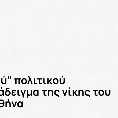
ύ” πολιτικού
άδειγμα της νίκης του
Αθήνα