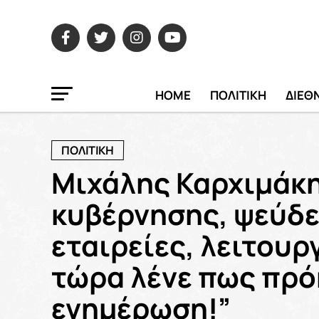
HOME
ΠΟΛΙΤΙΚΗ
ΔΙΕΘ
ΠΟΛΙΤΙΚΗ
Mιχάλης Καρχιμάκη
κυβέρνησης, ψεύδε
εταιρείες, λειτουρ
τώρα λένε πως πρόκ
ενημέρωση!”