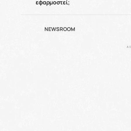
εφαρμοστεί;
NEWSROOM
AD