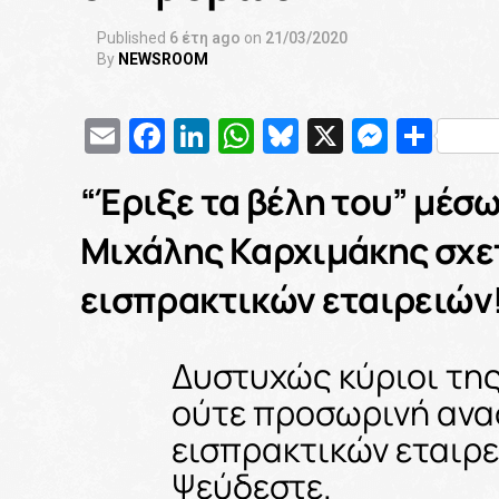
Published
6 έτη ago
on
21/03/2020
By
NEWSROOM
Email
Facebook
LinkedIn
WhatsApp
Bluesky
X
Messe
Μοι
“Έριξε τα βέλη του” μέσω
Μιχάλης Καρχιμάκης σχετ
εισπρακτικών εταιρειών
Δυστυχώς κύριοι της
ούτε προσωρινή ανα
εισπρακτικών εταιρε
Ψεύδεστε.