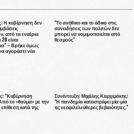
ς: Η κυβέρνηση δεν
“Το ανήθικο και το άδικο στις
μβάσεις
συνειδήσεις των πολιτών δεν
, από τα εναέρια
μπορεί να νομιμοποιείται από
 20 είναι
θεσμούς”
μα” – Βρήκε όμως
να αγοράσει νέα
ς: “Κυβέρνηση
Συνέντευξη: Μιχάλης Καρχιμάκης:
Από το «θαύμα» με την
“Η πανδημία καταστρέφει μία-μία
 επίθεση κατά της
τις νεοφιλελεύθερες βεβαιότητες.”