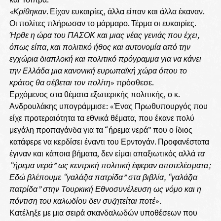
«Κρίθηκαν
. Είχαν ευκαιρίες, άλλα είπαν και άλλα έκαναν.
Οι πολίτες πλήρωσαν το μάρμαρο. Τέρμα οι ευκαιρίες.
Ήρθε η ώρα του ΠΑΣΟΚ και μιας νέας γενιάς που έχει,
όπως είπα, και πολιτικό ήθος και αυτονομία από την
εγχώρια διαπλοκή και πολιτικό πρόγραμμα για να κάνει
την Ελλάδα μια κανονική ευρωπαϊκή χώρα όπου το
κράτος θα σέβεται τον πολίτη
» πρόσθεσε.
Ερχόμενος στα θέματα εξωτερικής πολιτικής, ο κ.
Ανδρουλάκης υπογράμμισε: «Ένας Πρωθυπουργός που
είχε προτεραιότητα τα εθνικά θέματα, που έκανε πολύ
μεγάλη προπαγάνδα για τα “ήρεμα νερά” που ο ίδιος
κατάφερε να κερδίσει έναντι του Ερντογάν. Προφανέστατα
έγιναν και κάποια βήματα, δεν είμαι απαξιωτικός αλλά
τα
“ήρεμα νερά” ως κεντρική πολιτική έφεραν αποτελέσματα;
Εδώ βλέπουμε “γαλάζια πατρίδα” στα βιβλία, “γαλάζια
πατρίδα” στην Τουρκική Εθνοσυνέλευση ως νόμο και η
πόντιση του καλωδίου δεν συζητείται ποτέ
».
Κατέληξε με μια σειρά σκανδαλωδών υποθέσεων που