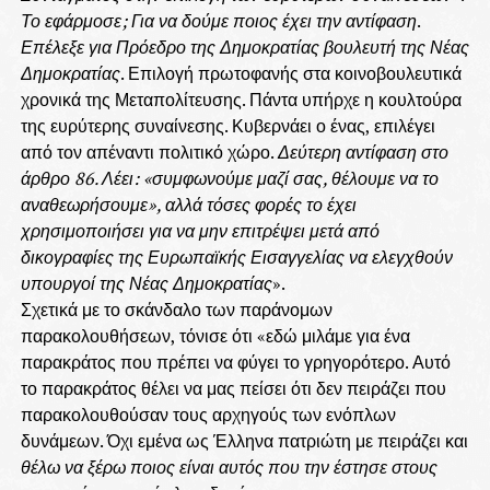
Το εφάρμοσε;
Για να δούμε ποιος έχει την αντίφαση
.
Επέλεξε για Πρόεδρο της Δημοκρατίας βουλευτή της Νέας
Δημοκρατίας
. Επιλογή πρωτοφανής στα κοινοβουλευτικά
χρονικά της Μεταπολίτευσης. Πάντα υπήρχε η κουλτούρα
της ευρύτερης συναίνεσης. Κυβερνάει ο ένας, επιλέγει
από τον απέναντι πολιτικό χώρο.
Δεύτερη αντίφαση στο
άρθρο 86. Λέει: «συμφωνούμε μαζί σας, θέλουμε να το
αναθεωρήσουμε», αλλά τόσες φορές το έχει
χρησιμοποιήσει για να μην επιτρέψει μετά από
δικογραφίες της Ευρωπαϊκής Εισαγγελίας να ελεγχθούν
υπουργοί της Νέας Δημοκρατίας
».
Σχετικά με το σκάνδαλο των παράνομων
παρακολουθήσεων, τόνισε ότι «εδώ μιλάμε για ένα
παρακράτος που πρέπει να φύγει το γρηγορότερο. Αυτό
το παρακράτος θέλει να μας πείσει ότι δεν πειράζει που
παρακολουθούσαν τους αρχηγούς των ενόπλων
δυνάμεων. Όχι εμένα ως Έλληνα πατριώτη με πειράζει και
θέλω να ξέρω ποιος είναι αυτός που την έστησε στους