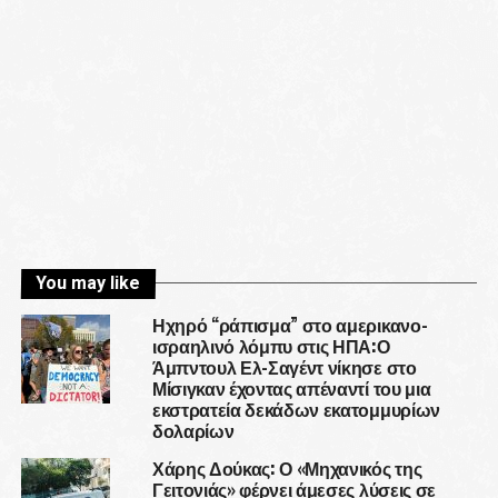
You may like
Ηχηρό “ράπισμα” στο αμερικανο-
ισραηλινό λόμπυ στις ΗΠΑ:Ο
Άμπντουλ Ελ-Σαγέντ νίκησε στο
Μίσιγκαν έχοντας απέναντί του μια
εκστρατεία δεκάδων εκατομμυρίων
δολαρίων
Χάρης Δούκας: Ο «Μηχανικός της
Γειτονιάς» φέρνει άμεσες λύσεις σε