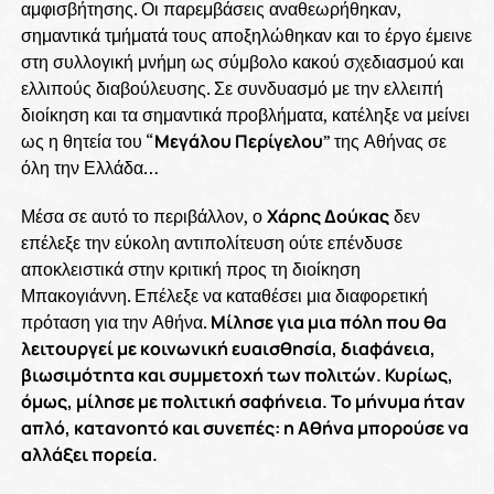
αμφισβήτησης. Οι παρεμβάσεις αναθεωρήθηκαν,
σημαντικά τμήματά τους αποξηλώθηκαν και το έργο έμεινε
στη συλλογική μνήμη ως σύμβολο κακού σχεδιασμού και
ελλιπούς διαβούλευσης. Σε συνδυασμό με την ελλειπή
διοίκηση και τα σημαντικά προβλήματα, κατέληξε να μείνει
ως η θητεία του “
Μεγάλου Περίγελου
” της Αθήνας σε
όλη την Ελλάδα…
Μέσα σε αυτό το περιβάλλον, ο
Χάρης Δούκας
δεν
επέλεξε την εύκολη αντιπολίτευση ούτε επένδυσε
αποκλειστικά στην κριτική προς τη διοίκηση
Μπακογιάννη. Επέλεξε να καταθέσει μια διαφορετική
πρόταση για την Αθήνα.
Μίλησε για μια πόλη που θα
λειτουργεί με κοινωνική ευαισθησία, διαφάνεια,
βιωσιμότητα και συμμετοχή των πολιτών. Κυρίως,
όμως, μίλησε με πολιτική σαφήνεια. Το μήνυμα ήταν
απλό, κατανοητό και συνεπές: η Αθήνα μπορούσε να
αλλάξει πορεία.