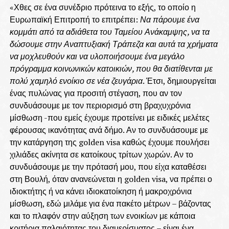
«Χθες σε ένα συνέδριο πρότεινα το εξής, το οποίο η
Ευρωπαϊκή Επιτροπή το επιτρέπει:
Να πάρουμε ένα
κομμάτι από τα αδιάθετα του Ταμείου Ανάκαμψης, να τα
δώσουμε στην Αναπτυξιακή Τράπεζα και αυτά τα χρήματα
να μοχλευθούν και να υλοποιήσουμε ένα μεγάλο
πρόγραμμα κοινωνικών κατοικιών, που θα διατίθενται με
πολύ χαμηλό ενοίκιο σε νέα ζευγάρια
. Έτσι, δημιουργείται
ένας πυλώνας για προσιτή στέγαση, που αν τον
συνδυάσουμε με τον περιορισμό στη βραχυχρόνια
μίσθωση -που εμείς έχουμε προτείνει με ειδικές μελέτες
φέρουσας ικανότητας ανά δήμο. Αν το συνδυάσουμε με
την κατάργηση της golden visa καθώς έχουμε πουλήσει
χιλιάδες ακίνητα σε κατοίκους τρίτων χωρών. Αν το
συνδυάσουμε με την πρότασή μου, που είχα καταθέσει
στη Βουλή, όταν ανανεώνεται η golden visa, να πρέπει ο
ιδιοκτήτης ή να κάνει ιδιοκατοίκηση ή μακροχρόνια
μίσθωση, εδώ μιλάμε για ένα πακέτο μέτρων – βάζοντας
και το πλαφόν στην αύξηση των ενοικίων με κάποια
κριτήρια παλαιότητας του διαμερίσματος – είναι ένα