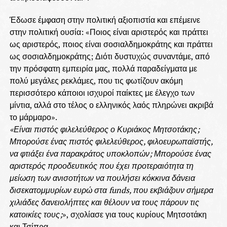
Έδωσε έμφαση στην πολιτική αξιοπιστία και επέμεινε
στην πολιτική ουσία: «Ποιος είναι αριστερός και πράττει
ως αριστερός, ποιος είναι σοσιαλδημοκράτης και πράττει
ως σοσιαλδημοκράτης; Διότι δυστυχώς συναντάμε, από
την πρόσφατη εμπειρία μας, πολλά παραδείγματα με
πολύ μεγάλες ρεκλάμες, που τις φωτίζουν ακόμη
περισσότερο κάποιοι ισχυροί παίκτες με έλεγχο των
μίντια, αλλά στο τέλος ο ελληνικός λαός πληρώνει ακριβά
το μάρμαρο».
«Είναι πιστός φιλελεύθερος ο Κυριάκος Μητσοτάκης;
Μπορούσε ένας πιστός φιλελεύθερος, φιλοευρωπαϊστής,
να φτιάξει ένα παρακράτος υποκλοπών;
Μπορούσε ένας
αριστερός προοδευτικός που έχει προτεραιότητα τη
μείωση των ανισοτήτων να πουλήσει κόκκινα δάνεια
δισεκατομμυρίων ευρώ στα funds, που εκβιάζουν σήμερα
χιλιάδες δανειολήπτες και θέλουν να τους πάρουν τις
κατοικίες τους;
», σχολίασε για τους κυρίους Μητσοτάκη
και Τσίπρα.