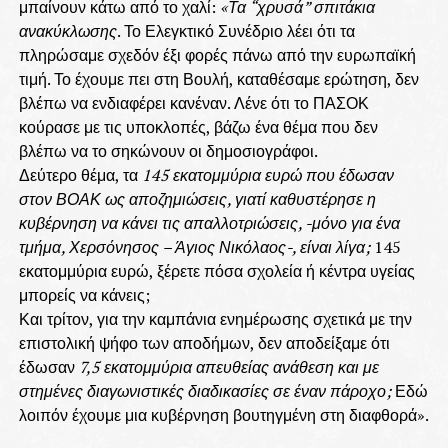
μπαίνουν κάτω από το χαλί:
«Τα “χρυσά” σπιτάκια
ανακύκλωσης
. Το Ελεγκτικό Συνέδριο λέει ότι τα
πληρώσαμε σχεδόν έξι φορές πάνω από την ευρωπαϊκή
τιμή. Το έχουμε πει στη Βουλή, καταθέσαμε ερώτηση, δεν
βλέπω να ενδιαφέρει κανέναν. Λένε ότι το ΠΑΣΟΚ
κούρασε με τις υποκλοπές, βάζω ένα θέμα που δεν
βλέπω να το σηκώνουν οι δημοσιογράφοι.
Δεύτερο θέμα, τα
145 εκατομμύρια ευρώ που έδωσαν
στον ΒΟΑΚ ως αποζημιώσεις, γιατί καθυστέρησε η
κυβέρνηση να κάνει τις απαλλοτριώσεις, -μόνο για ένα
τμήμα, Χερσόνησος – Άγιος Νικόλαος-, είναι λίγα;
145
εκατομμύρια ευρώ, ξέρετε πόσα σχολεία ή κέντρα υγείας
μπορείς να κάνεις;
Και τρίτον, για την καμπάνια ενημέρωσης σχετικά με την
επιστολική ψήφο των αποδήμων, δεν αποδείξαμε ότι
έδωσαν
7,5 εκατομμύρια απευθείας ανάθεση και με
στημένες διαγωνιστικές διαδικασίες σε έναν πάροχο;
Εδώ
λοιπόν έχουμε μια κυβέρνηση βουτηγμένη στη διαφθορά».