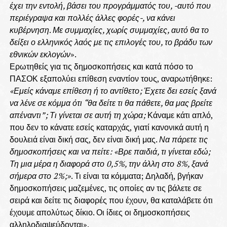
έχει την εντολή, βάσει του προγράμματός του, -αυτό που
περιέγραψα και πολλές άλλες φορές-, να κάνει
κυβέρνηση
.
Με συμμαχίες, χωρίς συμμαχίες, αυτό θα το
δείξει ο ελληνικός λαός με τις επιλογές του, το βράδυ των
εθνικών εκλογών
».
Ερωτηθείς για τις δημοσκοπήσεις και κατά πόσο το
ΠΑΣΟΚ εξαπολύει επίθεση εναντίον τους, αναρωτήθηκε:
«Εμείς κάναμε επίθεση ή το αντίθετο;
Έχετε δει εσείς ξανά
να λένε σε κόμμα ότι “θα δείτε τι θα πάθετε, θα μας βρείτε
απέναντι”;
Τι γίνεται σε αυτή τη χώρα;
Κάναμε κάτι απλό,
που δεν το κάνατε εσείς καταρχάς, γιατί κανονικά αυτή η
δουλειά είναι δική σας, δεν είναι δική μας.
Να πάρετε τις
δημοσκοπήσεις και να πείτε: «Βρε παιδιά, τι γίνεται εδώ;
Τη μια μέρα η διαφορά στο 0,5%, την άλλη στο 8%, ξανά
σήμερα στο 2%;»
. Τι είναι τα κόμματα; Δηλαδή, βγήκαν
δημοσκοπήσεις μαζεμένες, τις οποίες αν τις βάλετε σε
σειρά και δείτε τις διαφορές που έχουν, θα καταλάβετε ότι
έχουμε απολύτως δίκιο. Οι ίδιες οι δημοσκοπήσεις
αλληλοδιαψεύδονται».