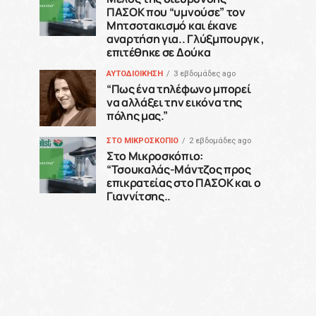
ΠΑΣΟΚ που “υμνούσε” τον
Μητσοτακισμό και έκανε
αναρτήση για.. Γλύξμπουργκ ,
επιτέθηκε σε Δούκα
ΑΥΤΟΔΙΟΙΚΗΣΗ
3 εβδομάδες ago
“Πως ένα τηλέφωνο μπορεί
να αλλάξει την εικόνα της
πόλης μας.”
ΣΤΟ ΜΙΚΡΟΣΚΟΠΙΟ
2 εβδομάδες ago
Στο Μικροσκόπιο:
“Τσουκαλάς-Μάντζος προς
επικρατείας στο ΠΑΣΟΚ και ο
Γιαννίτσης..