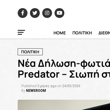
HOME
ΠΟΛΙΤΙΚΗ
ΔΙΕΘ
ΠΟΛΙΤΙΚΗ
Νέα Δήλωση-φωτιά 
Predator – Σιωπή 
Published
5 μήνες ago
on
24/03/2026
By
NEWSROOM