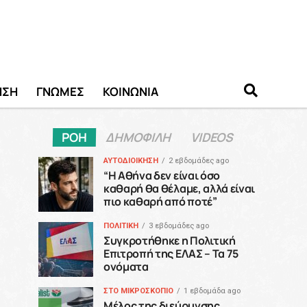
ΗΣΗ
ΓΝΩΜΕΣ
ΚΟΙΝΩΝΙΑ
ΡΟΗ
ΔΗΜΟΦΙΛΗ
VIDEOS
ΑΥΤΟΔΙΟΙΚΗΣΗ
2 εβδομάδες ago
“H Αθήνα δεν είναι όσο
καθαρή θα θέλαμε, αλλά είναι
πιο καθαρή από ποτέ”
ΠΟΛΙΤΙΚΗ
3 εβδομάδες ago
Συγκροτήθηκε η Πολιτική
Επιτροπή της ΕΛΑΣ – Τα 75
ονόματα
ΣΤΟ ΜΙΚΡΟΣΚΟΠΙΟ
1 εβδομάδα ago
Μέλος της διεύρυνσης