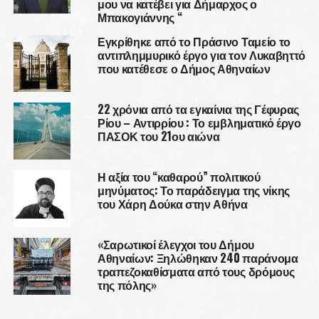
μου να κατέβει για Δήμαρχος ο
Μπακογιάννης “
Εγκρίθηκε από το Πράσινο Ταμείο το
αντιπλημμυρικό έργο για τον Λυκαβηττό
που κατέθεσε ο Δήμος Αθηναίων
22 χρόνια από τα εγκαίνια της Γέφυρας
Ρίου – Αντιρρίου : Το εμβληματικό έργο
ΠΑΣΟΚ του 21ου αιώνα
Η αξία του “καθαρού” πολιτικού
μηνύματος: Το παράδειγμα της νίκης
του Χάρη Δούκα στην Αθήνα
«Σαρωτικοί έλεγχοι του Δήμου
Αθηναίων: Ξηλώθηκαν 240 παράνομα
τραπεζοκαθίσματα από τους δρόμους
της πόλης»