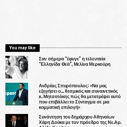
You may like
Σαν σήμερα “έφυγε” η τελευταία
“Ελληνίδα Θεά”, Μελίνα Μερκούρη
Ανδρέας Σπυρόπουλος: «Να μας
εξηγήσει ο… θεσμικός και συναινετικός
κ. Μητσοτάκης πώς θα μετατρέψει αυτό
που επιβάλλει το Σύνταγμα σε μια
κομματική επιλογή»
Συνάντηση του δημάρχου Αθηναίων
Χάρη Δούκα με τον πρόεδρο της Νε.Αρ.