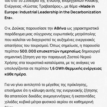
του στο 1ο Συνέδριο της Ένωσης Βιομηχανιών Ηλιακής
Ενέργειας «Κώστας Τραβασάρος», με θέμα
«Made in
Europe: Industrial Leadership in the Decarbonization
Era»
.
Ο κ. Δούκας παρουσίασε την
Αθήνα
ως χαρακτηριστικό
παράδειγμα μιας σύγχρονης ευρωπαϊκής μητρόπολης
που καλείται να διαχειριστεί τις αυξημένες ενεργειακές
απαιτήσεις του τουρισμού. Όπως σημείωσε, η παρουσία
περίπου
500.000 επισκεπτών ημερησίως
δημιουργεί
σημαντική ζήτηση για την παραγωγή Ζεστού Νερού
Χρήσης στα τουριστικά καταλύματα, με τις ανάγκες να
υπολογίζονται σε περίπου
1,6 GWh θερμικής ενέργειας
κάθε ημέρα
.
Για να γίνει αντιληπτό το μέγεθος της πρόκλησης,
επισήμανε ότι η κάλυψη αυτής της ενεργειακής ζήτησης
θα απαιτούσε δεκάδες ανεμογεννήτριες ή εκατοντάδες
χιλιάδες κυβικά μέτρα φυσικού αερίου σε καθημερινή