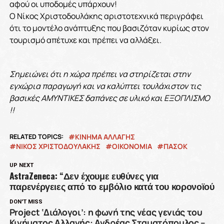
αφού οι υποδομές υπάρχουν!
Ο Νίκος Χριστοδουλάκης αριστοτεχνικά περιγράφει
ότι το μοντέλο ανάπτυξης που βασιζόταν κυρίως στον
τουρισμό απέτυχε και πρέπει να αλλάξει.
Σημειώνει ότι η χώρα πρέπει να στηρίζεται στην
εγχώρια παραγωγή και να καλύπτει τουλάχιστον τις
βασικές ΑΜΥΝΤΙΚΕΣ δαπάνες σε υλικό και ΕΞΟΠΛΙΣΜΟ
!!
RELATED TOPICS:
ΚΙΝΗΜΑ ΑΛΛΑΓΗΣ
ΝΙΚΟΣ ΧΡΙΣΤΟΔΟΥΛΑΚΗΣ
ΟΙΚΟΝΟΜΙΑ
ΠΑΣΟΚ
UP NEXT
AstraZeneca: “Δεν έχουμε ευθύνες για
παρενέργειες από το εμβόλιο κατά του κορονοϊού
DON'T MISS
Project ‘Διάλογοι’: η φωνή της νέας γενιάς του
Κινήματος Αλλαγής: Ανδρέας Σταματόπουλος –