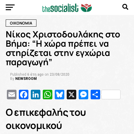
ΟΙΚΟΝΟΜΙΑ
Νίκος Χριστοδουλάκης στο
Βήμα: “Η χώρα πρέπει να
στηρίζεται στην εγχώρια
παραγωγή”
Published
6 έτη ago
on
23/08/2020
By
NEWSROOM
Email
Facebook
LinkedIn
WhatsApp
Bluesky
X
Messenge
Μοιρασ
Ο επικεφαλής του
οικονομικού