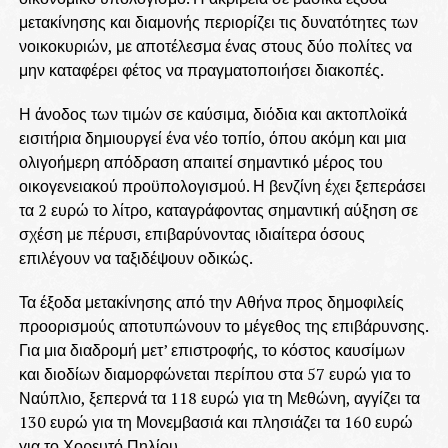
μετακίνησης και διαμονής περιορίζει τις δυνατότητες των
νοικοκυριών, με αποτέλεσμα ένας στους δύο πολίτες να
μην καταφέρει φέτος να πραγματοποιήσει διακοπές.
Η άνοδος των τιμών σε καύσιμα, διόδια και ακτοπλοϊκά
εισιτήρια δημιουργεί ένα νέο τοπίο, όπου ακόμη και μια
ολιγοήμερη απόδραση απαιτεί σημαντικό μέρος του
οικογενειακού προϋπολογισμού. Η βενζίνη έχει ξεπεράσει
τα 2 ευρώ το λίτρο, καταγράφοντας σημαντική αύξηση σε
σχέση με πέρυσι, επιβαρύνοντας ιδιαίτερα όσους
επιλέγουν να ταξιδέψουν οδικώς.
Τα έξοδα μετακίνησης από την Αθήνα προς δημοφιλείς
προορισμούς αποτυπώνουν το μέγεθος της επιβάρυνσης.
Για μια διαδρομή μετ’ επιστροφής, το κόστος καυσίμων
και διοδίων διαμορφώνεται περίπου στα 57 ευρώ για το
Ναύπλιο, ξεπερνά τα 118 ευρώ για τη Μεθώνη, αγγίζει τα
130 ευρώ για τη Μονεμβασιά και πλησιάζει τα 160 ευρώ
για το Χορευτό Πηλίου.