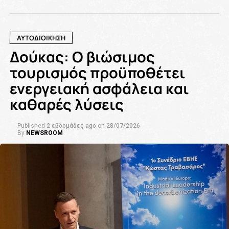
ΑΥΤΟΔΙΟΙΚΗΣΗ
Δούκας: Ο βιώσιμος
τουρισμός προϋποθέτει
ενεργειακή ασφάλεια και
καθαρές λύσεις
Published
2 εβδομάδες ago
on
28/07/2026
By
NEWSROOM