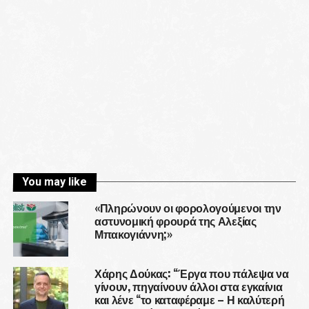
You may like
«Πληρώνουν οι φορολογούμενοι την
αστυνομική φρουρά της Αλεξίας
Μπακογιάννη;»
Χάρης Δούκας: “Έργα που πάλεψα να
γίνουν, πηγαίνουν άλλοι στα εγκαίνια
και λένε “το καταφέραμε – Η καλύτερή