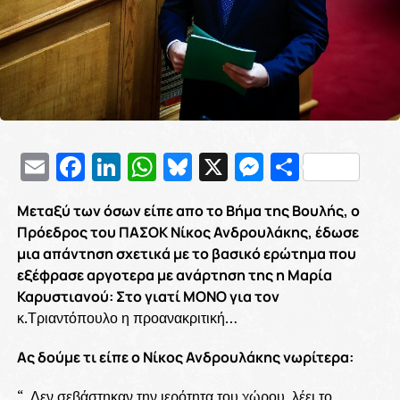
Email
Facebook
LinkedIn
WhatsApp
Bluesky
X
Messenge
Μοιρασ
Μεταξύ των όσων είπε απο το Βήμα της Βουλής, ο
Πρόεδρος του ΠΑΣΟΚ Νίκος Ανδρουλάκης, έδωσε
μια απάντηση σχετικά με το βασικό ερώτημα που
εξέφρασε αργοτερα με ανάρτηση της η Μαρία
Καρυστιανού: Στο γιατί ΜΟΝΟ για τον
κ.Τριαντόπουλο η προανακριτική…
Ας δούμε τι είπε ο Νίκος Ανδρουλάκης νωρίτερα:
“..Δεν σεβάστηκαν την ιερότητα του χώρου, λέει το