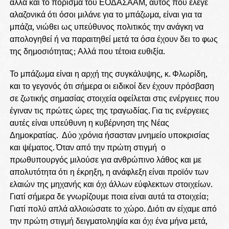
αλλά και το πόρισμα του ΕΟΔΑΣΑΑΜ, αυτός που έλεγε
αλαζονικά ότι όσοι μιλάνε για το μπάζωμα, είναι για τα
μπάζα, νιώθει ως υπεύθυνος πολιτικός την ανάγκη να
απολογηθεί ή να παραιτηθεί μετά τα όσα έχουν δει το φως
της δημοσιότητας; Αλλά που τέτοια ευθιξία.
Το μπάζωμα είναι η αρχή της συγκάλυψης, κ. Φλωρίδη,
και το γεγονός ότι σήμερα οι ειδικοί δεν έχουν πρόσβαση
σε ζωτικής σημασίας στοιχεία οφείλεται στις ενέργειες που
έγιναν τις πρώτες ώρες της τραγωδίας. Για τις ενέργειες
αυτές είναι υπεύθυνη η κυβέρνηση της Νέας
Δημοκρατίας. Δύο χρόνια ήσασταν μνημείο υποκρισίας
και ψέματος. Όταν από την πρώτη στιγμή ο
πρωθυπουργός μιλούσε για ανθρώπινο λάθος και με
απολυτότητα ότι η έκρηξη, η ανάφλεξη είναι προϊόν των
ελαιών της μηχανής και όχι άλλων εύφλεκτων στοιχείων.
Γιατί σήμερα δε γνωρίζουμε ποια είναι αυτά τα στοιχεία;
Γιατί πολύ απλά αλλοιώσατε το χώρο. Διότι αν είχαμε από
την πρώτη στιγμή δειγματοληψία και όχι ένα μήνα μετά,