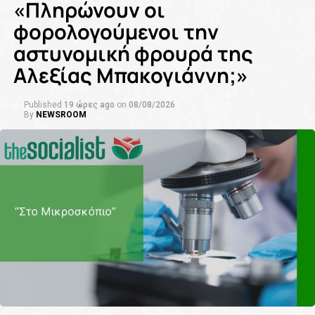
«Πληρώνουν οι
φορολογούμενοι την
αστυνομική φρουρά της
Αλεξίας Μπακογιάννη;»
Published
19 ώρες ago
on
08/08/2026
By
NEWSROOM