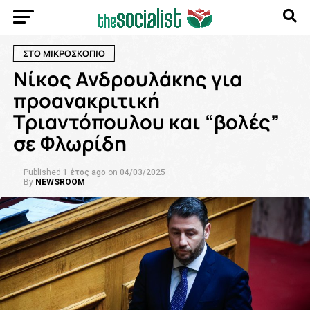
ΣΤΟ ΜΙΚΡΟΣΚΟΠΙΟ
Νίκος Ανδρουλάκης για
προανακριτική
Τριαντόπουλου και “βολές”
σε Φλωρίδη
Published
1 έτος ago
on
04/03/2025
By
NEWSROOM