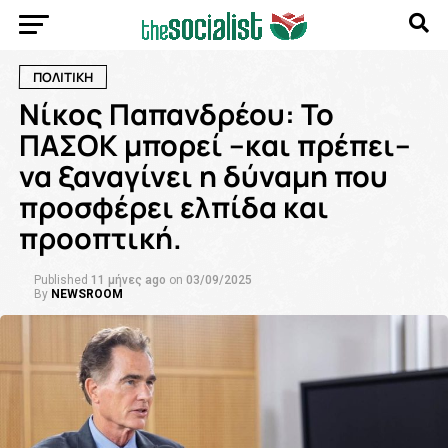
ΠΟΛΙΤΙΚΗ
Νίκος Παπανδρέου: Το
ΠΑΣΟΚ μπορεί –και πρέπει–
να ξαναγίνει η δύναμη που
προσφέρει ελπίδα και
προοπτική.
Published
11 μήνες ago
on
03/09/2025
By
NEWSROOM