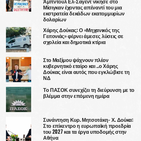
Άμπντουλ Ελ-Σαγέντ νίκησε στο
Μίσιγκαν έχοντας απέναντί του μια
εκστρατεία δεκάδων εκατομμυρίων
δολαρίων
Χάρης Δούκας: Ο «Μηχανικός της
Γειτονιάς» φέρνει άμεσες λύσεις σε
σχολεία και δημοτικά κτίρια
Στο Μαξίμου ψάχνουν πλέον
κυβερνητικό εταίρο και ..ο Χάρης
Δούκας είναι αυτός που εγκλώβισε τη
ΝΔ
Το ΠΑΣΟΚ συνεχίζει τη διεύρυνση με το
βλέμμα στην επόμενη ημέρα
Συνάντηση Κυρ. Μητσοτάκη- Χ. Δούκα:
Στο επίκεντρο η ευρωπαϊκή προεδρία
του 2027 και τα έργα υποδομής στην
Αθήνα