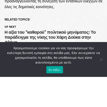
προαναγγέλλοντας τη συνέχιση των εντατικών ελέγχων σε
όλες τις δημοτικές κοινότητες.
RELATED TOPICS:
UP NEXT
Η αξία του “καθαρού” πολιτικού μηνύματος: Το
παράδειγμα της νίκης του Χάρη Δούκα στην
Αθήνα
Χρησιμοποιούμε cookies για να σας προσφέρουμε την
DON'T MISS
καλύτερη δυνατή εμπειρία στη σελίδα μας. Εάν συνεχίσετε να
93 εκατ. ευρώ χάθηκαν από την Πολιτική
χρησιμοποιείτε τη σελίδα, θα υποθέσουμε πως είστε
Προστασία ενώ η χώρα μετρά νεκρούς στις
ικανοποιημένοι με αυτό.
φλόγες
Εντάξει
NEWSROOM
ADVERTISEMENT