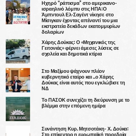
Ηχηρό “ράπισμα” στο αμερικανο-
ισραηλινό λόμπυ στις ΗΠΑ:Ο
Άμπντουλ Ελ-Σαγέντ νίκησε στο
Μίσιγκαν έχοντας απέναντί του μια
εκστρατεία δεκάδων εκατομμυρίων
δολαρίων
Χάρης Δούκας: Ο «Μηχανικός της
Γειτονιάς» φέρνει άμεσες λύσεις σε
σχολεία και δημοτικά κτίρια
Στο Μαξίμου ψάχνουν πλέον
κυβερνητικό εταίρο και ..ο Χάρης
Δούκας είναι αυτός που εγκλώβισε τη
ΝΔ
Το ΠΑΣΟΚ συνεχίζει τη διεύρυνση με το
βλέμμα στην επόμενη ημέρα
Συνάντηση Κυρ. Μητσοτάκη- Χ. Δούκα:
Στο επίκεντρο η ευρωπαϊκή προεδρία