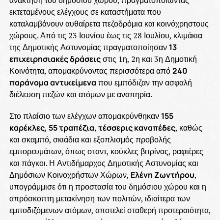
εκτεταμένους ελέγχους σε καταστήματα που
καταλαμβάνουν αυθαίρετα πεζοδρόμια και κοινόχρηστους
χώρους. Από τις 23 Ιουνίου έως τις 28 Ιουλίου, κλιμάκια
της Δημοτικής Αστυνομίας πραγματοποίησαν
13
επιχειρησιακές δράσεις
στις 1η, 2η και 3η Δημοτική
Κοινότητα, απομακρύνοντας περισσότερα από
240
παράνομα αντικείμενα
που εμπόδιζαν την ασφαλή
διέλευση πεζών και ατόμων με αναπηρία.
Στο πλαίσιο των ελέγχων απομακρύνθηκαν
155
καρέκλες, 55 τραπέζια, τέσσερις καναπέδες
, καθώς
και σκαμπό, σκιάδια και εξοπλισμός προβολής
εμπορευμάτων, όπως σταντ, κούκλες βιτρίνας, ραφιέρες
και πάγκοι. Η Αντιδήμαρχος Δημοτικής Αστυνομίας και
Δημόσιων Κοινοχρήστων Χώρων,
Ελένη Ζωντήρου
,
υπογράμμισε ότι η προστασία του δημόσιου χώρου και η
απρόσκοπτη μετακίνηση των πολιτών, ιδιαίτερα των
εμποδιζόμενων ατόμων, αποτελεί σταθερή προτεραιότητα,