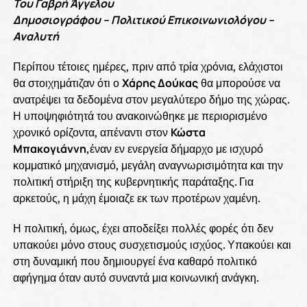
Του Γαβρή Άγγελου
Δημοσιογράφου – Πολιτικού Επικοινωνιολόγου –
Αναλυτή
Περίπου τέτοιες ημέρες, πριν από τρία χρόνια, ελάχιστοι
θα στοιχημάτιζαν ότι ο
Χάρης Δούκας
θα μπορούσε να
ανατρέψει τα δεδομένα στον μεγαλύτερο δήμο της χώρας.
Η υποψηφιότητά του ανακοινώθηκε με περιορισμένο
χρονικό ορίζοντα, απέναντι στον
Κώστα
Μπακογιάννη,
έναν εν ενεργεία δήμαρχο με ισχυρό
κομματικό μηχανισμό, μεγάλη αναγνωρισιμότητα και την
πολιτική στήριξη της κυβερνητικής παράταξης. Για
αρκετούς, η μάχη έμοιαζε εκ των προτέρων χαμένη.
Η πολιτική, όμως, έχει αποδείξει πολλές φορές ότι δεν
υπακούει μόνο στους συσχετισμούς ισχύος. Υπακούει και
στη δυναμική που δημιουργεί ένα καθαρό πολιτικό
αφήγημα όταν αυτό συναντά μια κοινωνική ανάγκη.