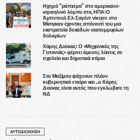
Ηχηρό “ράπισμα” στο αμερικανο-
ισραηλινό λόμπυ στις ΗΠΑ:Ο
Άμπντουλ Ελ-Σαγέντ νίκησε στο
Μίσιγκαν έχοντας απέναντί του μια
εκστρατεία δεκάδων εκατομμυρίων
δολαρίων
Χάρης Δούκας: Ο «Μηχανικός της
Γειτονιάς» φέρνει άμεσες λύσεις σε
σχολεία και δημοτικά κτίρια
Στο Μαξίμου ψάχνουν πλέον
κυβερνητικό εταίρο και ..ο Χάρης
Δούκας είναι αυτός που εγκλώβισε τη
ΝΔ
ΑΥΤΟΔΙΟΙΚΗΣΗ