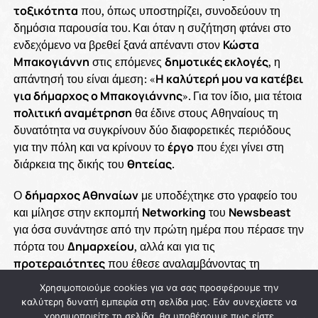
τοξικότητα
που, όπως υποστηρίζει, συνοδεύουν τη
δημόσια παρουσία του. Και όταν η συζήτηση φτάνει στο
ενδεχόμενο να βρεθεί ξανά απέναντι στον
Κώστα
Μπακογιάννη
στις επόμενες
δημοτικές εκλογές
, η
απάντησή του είναι άμεση: «
Η καλύτερή μου να κατέβει
για δήμαρχος ο Μπακογιάννης
». Για τον ίδιο, μια τέτοια
πολιτική αναμέτρηση
θα έδινε στους Αθηναίους τη
δυνατότητα να συγκρίνουν δύο διαφορετικές περιόδους
για την πόλη και να κρίνουν το
έργο
που έχει γίνει στη
διάρκεια της δικής του
θητείας
.
Ο
δήμαρχος Αθηναίων
με υποδέχτηκε στο γραφείο του
και μίλησε στην εκπομπή
Networking
του
Newsbeast
για όσα συνάντησε από την πρώτη ημέρα που πέρασε την
πόρτα του
Δημαρχείου
, αλλά και για τις
προτεραιότητες
που έθεσε αναλαμβάνοντας τη
διοίκηση της πρωτεύουσας. Θυμάται το
δέος
που
Χρησιμοποιούμε cookies για να σας προσφέρουμε την
αισθάνθηκε μπαίνοντας στο ιστορικό κτίριο, αλλά και τη
καλύτερη δυνατή εμπειρία στη σελίδα μας. Εάν συνεχίσετε να
γρήγορη συνειδητοποίηση ότι «
η Αθήνα δεν έχει
χρησιμοποιείτε τη σελίδα, θα υποθέσουμε πως είστε