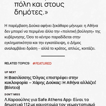
πόλη και στους
δημότες.»
Η παρέμβαση Δούκα αφήνει ξεκάθαρο μήνυμα: η Αθήνα
δεν μπορεί να περιμένει άλλο την «πολιτική βούληση» της
κυβέρνησης. Όσο το κέντρο παραδίδεται στην
εγκληματικότητα και την εγκατάλειψη, ο Δήμος
αναλαμβάνει δράση – αλλά το κράτος, απλώς, κοιτάζει.
RELATED TOPICS:
FEATURED
UP NEXT
Η Βασιλίσσης Όλγας επιστρέφει στην
κυκλοφορία – Χάρης Δούκας: Η Αθήνα αλλάζει!
(Βίντεο)
DON'T MISS
Λ.Καραούλης για Safe Athens App: Είναι το
δημοτικό 112 με καινοτομία τον γεωεντοπισμό