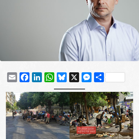
Email
Facebook
LinkedIn
WhatsApp
Bluesky
X
Messenge
Μοιρασ