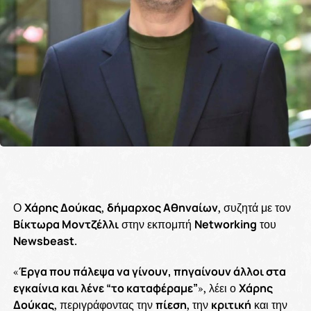
Ο
Χάρης Δούκας
,
δήμαρχος Αθηναίων
, συζητά με τον
Βίκτωρα Μοντζέλλι
στην εκπομπή
Networking
του
Newsbeast
.
«
Έργα που πάλεψα να γίνουν, πηγαίνουν άλλοι στα
εγκαίνια και λένε “το καταφέραμε”
», λέει ο
Χάρης
Δούκας
, περιγράφοντας την
πίεση
, την
κριτική
και την