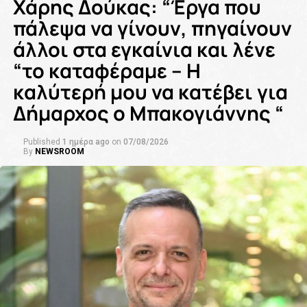
Χάρης Δούκας: “Έργα που
πάλεψα να γίνουν, πηγαίνουν
άλλοι στα εγκαίνια και λένε
“το καταφέραμε – Η
καλύτερή μου να κατέβει για
Δήμαρχος ο Μπακογιάννης “
Published
1 ημέρα ago
on
07/08/2026
By
NEWSROOM