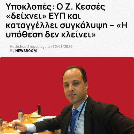
Υποκλοπές: Ο Ζ. Κεσσές
«δείχνει» ΕΥΠ και
καταγγέλλει συγκάλυψη – «Η
υπόθεση δεν κλείνει»
Published
2 ώρες ago
on
10/08/2026
By
NEWSROOM