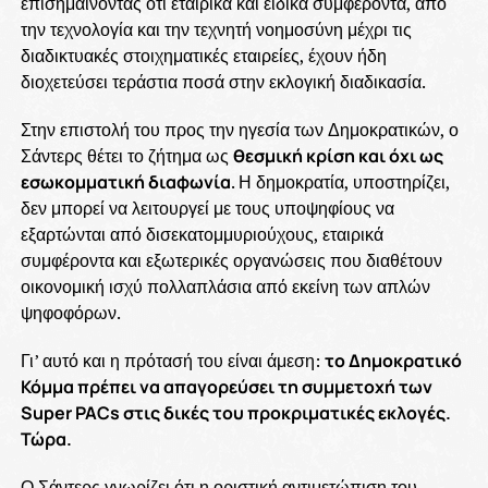
επισημαίνοντας ότι εταιρικά και ειδικά συμφέροντα, από
την τεχνολογία και την τεχνητή νοημοσύνη μέχρι τις
διαδικτυακές στοιχηματικές εταιρείες, έχουν ήδη
διοχετεύσει τεράστια ποσά στην εκλογική διαδικασία.
Στην επιστολή του προς την ηγεσία των Δημοκρατικών, ο
Σάντερς θέτει το ζήτημα ως
θεσμική κρίση και όχι ως
εσωκομματική διαφωνία
. Η δημοκρατία, υποστηρίζει,
δεν μπορεί να λειτουργεί με τους υποψηφίους να
εξαρτώνται από δισεκατομμυριούχους, εταιρικά
συμφέροντα και εξωτερικές οργανώσεις που διαθέτουν
οικονομική ισχύ πολλαπλάσια από εκείνη των απλών
ψηφοφόρων.
Γι’ αυτό και η πρότασή του είναι άμεση:
το Δημοκρατικό
Κόμμα πρέπει να απαγορεύσει τη συμμετοχή των
Super PACs στις δικές του προκριματικές εκλογές.
Τώρα.
Ο Σάντερς γνωρίζει ότι η οριστική αντιμετώπιση του