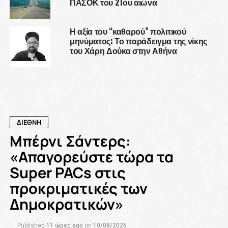
ΠΑΣΟΚ του 21ου αιώνα
Η αξία του “καθαρού” πολιτικού
μηνύματος: Το παράδειγμα της νίκης
του Χάρη Δούκα στην Αθήνα
ΔΙΕΘΝΗ
Μπέρνι Σάντερς:
«Απαγορεύστε τώρα τα
Super PACs στις
προκριματικές των
Δημοκρατικών»
Published
11 ώρες ago
on
10/08/2026