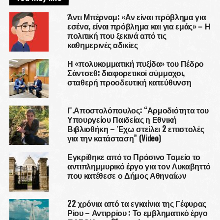
Άντι Μπέρναμ: «Αν είναι πρόβλημα για
εσένα, είναι πρόβλημα και για εμάς» – Η
πολιτική που ξεκινά από τις
καθημερινές αδικίες
Η «πολυκομματική πυξίδα» του Πέδρο
Σάντσεθ: διαφορετικοί σύμμαχοι,
σταθερή προοδευτική κατεύθυνση
Γ.Αποστολόπουλος: “Αρμοδιότητα του
Υπουργείου Παιδείας η Εθνική
Βιβλιοθήκη – Έχω στείλει 2 επιστολές
για την κατάσταση” (Video)
Εγκρίθηκε από το Πράσινο Ταμείο το
αντιπλημμυρικό έργο για τον Λυκαβηττό
που κατέθεσε ο Δήμος Αθηναίων
22 χρόνια από τα εγκαίνια της Γέφυρας
Ρίου – Αντιρρίου : Το εμβληματικό έργο