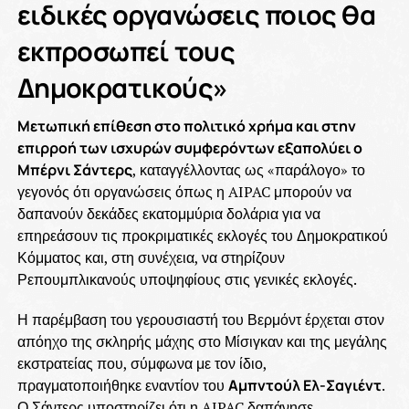
ειδικές οργανώσεις ποιος θα
εκπροσωπεί τους
Δημοκρατικούς»
Μετωπική επίθεση στο πολιτικό χρήμα και στην
επιρροή των ισχυρών συμφερόντων εξαπολύει ο
Μπέρνι Σάντερς
, καταγγέλλοντας ως «παράλογο» το
γεγονός ότι οργανώσεις όπως η AIPAC μπορούν να
δαπανούν δεκάδες εκατομμύρια δολάρια για να
επηρεάσουν τις προκριματικές εκλογές του Δημοκρατικού
Κόμματος και, στη συνέχεια, να στηρίζουν
Ρεπουμπλικανούς υποψηφίους στις γενικές εκλογές.
Η παρέμβαση του γερουσιαστή του Βερμόντ έρχεται στον
απόηχο της σκληρής μάχης στο Μίσιγκαν και της μεγάλης
εκστρατείας που, σύμφωνα με τον ίδιο,
πραγματοποιήθηκε εναντίον του
Αμπντούλ Ελ-Σαγιέντ
.
Ο Σάντερς υποστηρίζει ότι η AIPAC δαπάνησε