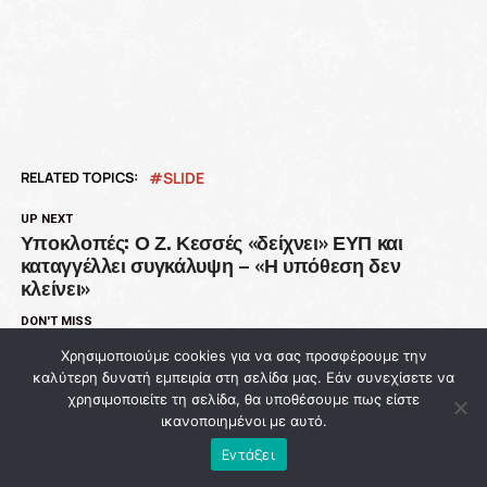
RELATED TOPICS:
SLIDE
UP NEXT
Υποκλοπές: Ο Ζ. Κεσσές «δείχνει» ΕΥΠ και
καταγγέλλει συγκάλυψη – «Η υπόθεση δεν
κλείνει»
DON'T MISS
Άντι Μπέρναμ: «Αν είναι πρόβλημα για εσένα,
Χρησιμοποιούμε cookies για να σας προσφέρουμε την
είναι πρόβλημα και για εμάς» – Η πολιτική που
καλύτερη δυνατή εμπειρία στη σελίδα μας. Εάν συνεχίσετε να
ξεκινά από τις καθημερινές αδικίες
χρησιμοποιείτε τη σελίδα, θα υποθέσουμε πως είστε
ικανοποιημένοι με αυτό.
Εντάξει
NEWSROOM