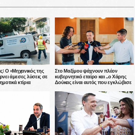
: Ο «Μηχανικός της
Στο Μαξίμου ψάχνουν πλέον
έρνει άμεσες λύσεις σε
κυβερνητικό εταίρο και ..ο Χάρης
ημοτικά κτίρια
Δούκας είναι αυτός που εγκλώβισε
τη ΝΔ