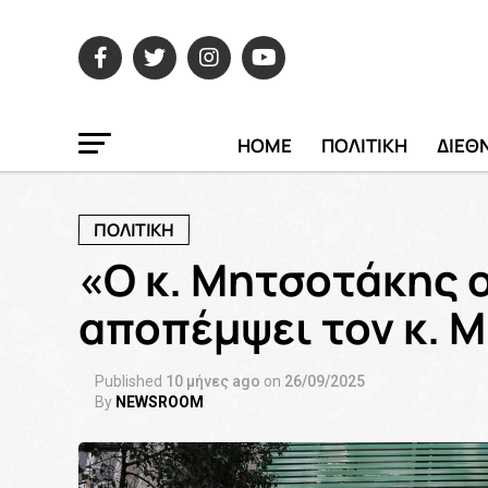
HOME
ΠΟΛΙΤΙΚΗ
ΔΙΕΘ
ΠΟΛΙΤΙΚΗ
«Ο κ. Μητσοτάκης 
αποπέμψει τον κ. 
Published
10 μήνες ago
on
26/09/2025
By
NEWSROOM