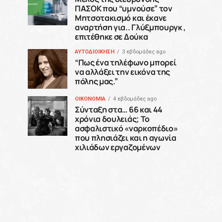
ΠΑΣΟΚ που “υμνούσε” τον
Μητσοτακισμό και έκανε
αναρτήση για.. Γλύξμπουργκ ,
επιτέθηκε σε Δούκα
ΑΥΤΟΔΙΟΙΚΗΣΗ
3 εβδομάδες ago
“Πως ένα τηλέφωνο μπορεί
να αλλάξει την εικόνα της
πόλης μας.”
ΟΙΚΟΝΟΜΙΑ
4 εβδομάδες ago
Σύνταξη στα… 66 και 44
χρόνια δουλειάς; Το
ασφαλιστικό «ναρκοπέδιο»
που πλησιάζει και η αγωνία
χιλιάδων εργαζομένων