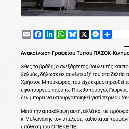
Email
Facebook
LinkedIn
WhatsApp
Bluesky
X
Messe
Μοι
Ανακοίνωση Γραφείου Τύπου ΠΑΣΟΚ-Κινήμ
Χθες το βράδυ, ο ανεξάρτητος βουλευτής και π
Σαλμάς, δήλωσε σε συνέντευξή του στο δελτίο 
Χρήστος Μπουκώρος, του είχε εκμυστηρευθεί τον
υφυπουργός παρά τω Πρωθυπουργώ, Γιώργος Μ
δεν μπορεί να υπουργοποιηθεί γιατί περιλαμβάνε
Μετά την αποκάλυψη αυτή, αλλά και τις πρόσφα
κ. Μυλωνάκης τον απέλυσε, καθίσταται προφαν
υπόθεση του ΟΠΕΚΕΠΕ.