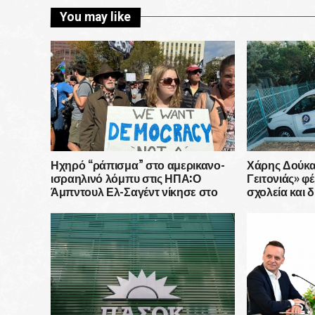
You may like
Ηχηρό “ράπισμα” στο αμερικανο-
Χάρης Δούκας
ισραηλινό λόμπυ στις ΗΠΑ:Ο
Γειτονιάς» φ
Άμπντουλ Ελ-Σαγέντ νίκησε στο
σχολεία και δ
Μίσιγκαν έχοντας απέναντί του μια
εκστρατεία δεκάδων εκατομμυρίων
δολαρίων