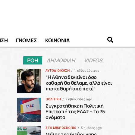
ΗΣΗ
ΓΝΩΜΕΣ
ΚΟΙΝΩΝΙΑ
ΡΟΗ
ΔΗΜΟΦΙΛΗ
VIDEOS
ΑΥΤΟΔΙΟΙΚΗΣΗ
1 εβδομάδα ago
“H Αθήνα δεν είναι όσο
καθαρή θα θέλαμε, αλλά είναι
πιο καθαρή από ποτέ”
ΠΟΛΙΤΙΚΗ
2 εβδομάδες ago
Συγκροτήθηκε η Πολιτική
Επιτροπή της ΕΛΑΣ – Τα 75
ονόματα
ΣΤΟ ΜΙΚΡΟΣΚΟΠΙΟ
5 ημέρες ago
Μέλος της διεύρυνσης