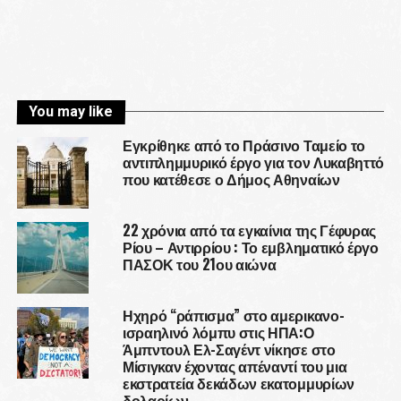
You may like
Εγκρίθηκε από το Πράσινο Ταμείο το
αντιπλημμυρικό έργο για τον Λυκαβηττό
που κατέθεσε ο Δήμος Αθηναίων
22 χρόνια από τα εγκαίνια της Γέφυρας
Ρίου – Αντιρρίου : Το εμβληματικό έργο
ΠΑΣΟΚ του 21ου αιώνα
Ηχηρό “ράπισμα” στο αμερικανο-
ισραηλινό λόμπυ στις ΗΠΑ:Ο
Άμπντουλ Ελ-Σαγέντ νίκησε στο
Μίσιγκαν έχοντας απέναντί του μια
εκστρατεία δεκάδων εκατομμυρίων
δολαρίων