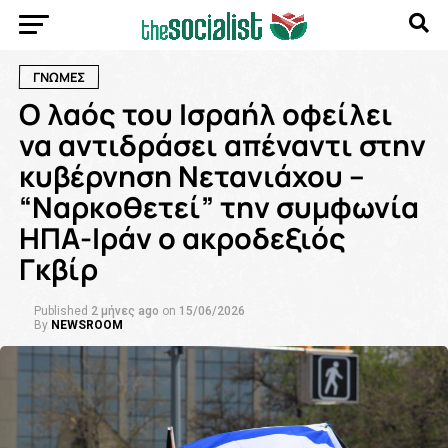
ΓΝΩΜΕΣ
Ο λαός του Ισραήλ οφείλει
να αντιδράσει απέναντι στην
κυβέρνηση Νετανιάχου –
“Ναρκοθετεί” την συμφωνία
ΗΠΑ-Ιράν ο ακροδεξιός
Γκβίρ
Published
2 μήνες ago
on
15/06/2026
By
NEWSROOM