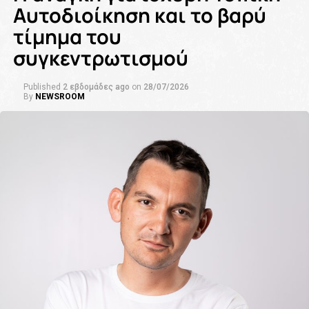
Αυτοδιοίκηση και το βαρύ
τίμημα του
συγκεντρωτισμού
Published
2 εβδομάδες ago
on
28/07/2026
By
NEWSROOM