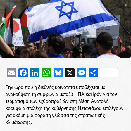
Email
Facebook
LinkedIn
WhatsApp
Bluesky
X
Messenge
Μοιρασ
Την ώρα που η διεθνής κοινότητα υποδέχεται με
ανακούφιση τη συμφωνία μεταξύ ΗΠΑ και Ιράν για τον
τερματισμό των εχθροπραξιών στη Μέση Ανατολή,
κορυφαία στελέχη της κυβέρνησης Νετανιάχου επιλέγουν
για ακόμη μία φορά τη γλώσσα της στρατιωτικής
κλιμάκωσης.