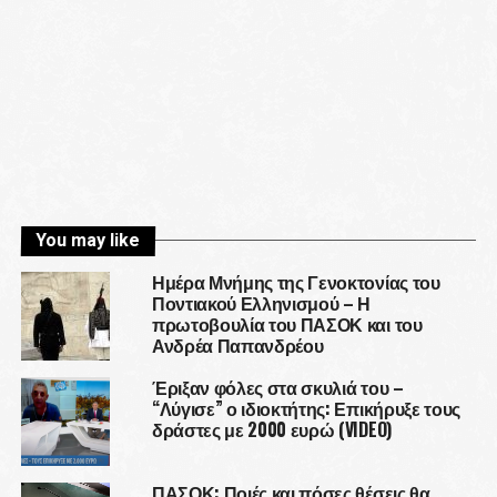
You may like
Ημέρα Μνήμης της Γενοκτονίας του
Ποντιακού Ελληνισμού – Η
πρωτοβουλία του ΠΑΣΟΚ και του
Ανδρέα Παπανδρέου
Έριξαν φόλες στα σκυλιά του –
“Λύγισε” ο ιδιοκτήτης: Επικήρυξε τους
δράστες με 2000 ευρώ (VIDEO)
ΠΑΣΟΚ: Ποιές και πόσες θέσεις θα