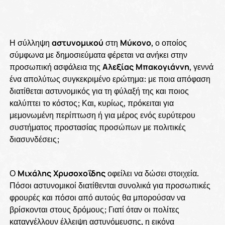
Η σύλληψη
αστυνομικού
στη
Μύκονο
, ο οποίος
σύμφωνα με δημοσιεύματα φέρεται να ανήκει στην
προσωπική ασφάλεια της
Αλεξίας
Μπακογιάννη
, γεννά
ένα απολύτως συγκεκριμένο ερώτημα: με ποια απόφαση
διατίθεται αστυνομικός για τη φύλαξή της και ποιος
καλύπτει το κόστος; Και, κυρίως, πρόκειται για
μεμονωμένη περίπτωση ή για μέρος ενός ευρύτερου
συστήματος προστασίας προσώπων με πολιτικές
διασυνδέσεις;
Ο
Μιχάλης
Χρυσοχοΐδης
οφείλει να δώσει στοιχεία.
Πόσοι αστυνομικοί διατίθενται συνολικά για προσωπικές
φρουρές και πόσοι από αυτούς θα μπορούσαν να
βρίσκονται στους δρόμους; Γιατί όταν οι πολίτες
καταγγέλλουν έλλειψη αστυνόμευσης, η εικόνα