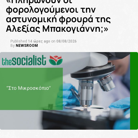
φορολογούμενοι την
αστυνομική φρουρά της
Αλεξίας Μπακογιάννη;»
Published
14 ώρες ago
on
08/08/2026
By
NEWSROOM