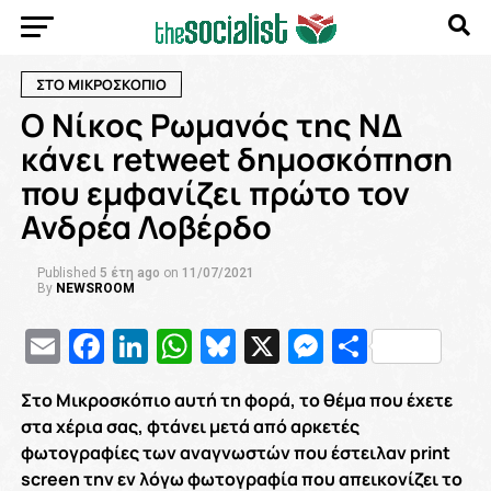
ΣΤΟ ΜΙΚΡΟΣΚΟΠΙΟ
Ο Νίκος Ρωμανός της ΝΔ
κάνει retweet δημοσκόπηση
που εμφανίζει πρώτο τον
Ανδρέα Λοβέρδο
Published
5 έτη ago
on
11/07/2021
By
NEWSROOM
Email
Facebook
LinkedIn
WhatsApp
Bluesky
X
Messenge
Μοιρασ
Στο Μικροσκόπιο αυτή τη φορά, το θέμα που έχετε
στα χέρια σας, φτάνει μετά από αρκετές
φωτογραφίες των αναγνωστών που έστειλαν print
screen την εν λόγω φωτογραφία που απεικονίζει το