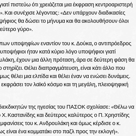
ιατί πιστεύω ότι χρειάζεται μια έκφραση κεντροαριστερή
». Και συνέχισε λέγοντας: «Δεν υπάρχουν διαδικασίες
οψήφιος θα δώσει το μήνυμα και θα ακολουθήσουν όλοι
δεύτερο γύρο».
πων υποψηφίων εναντίον του κ. Δούκα, ο αντιπρόεδρος
υποψήφιοι ήταν κατά κύριο λόγο υποψήφιοι γιατί
ουλάκη, έχουν μια άλλη πρόταση, άρα σε δεύτερη φάση θα
ο στηρίζει. Θέλει διαπραγμάτευση, είναι κάτι άλλο που
ως θέλει μια ελπίδα και θέλει έναν να ενώσει δυνάμεις.
εκφράσει τον λαϊκό κόσμο και τη μεγάλη, πλειοψηφική
 διεκδικητών της ηγεσίας του ΠΑΣΟΚ σχολίασε: «Θέλω να
 Χ. Καστανίδης και δεύτερος καλύτερος ο Π. Χρηστίδης
 εμφανίσεις του κ. Ανδρουλάκη και όμως κέρδισε ο κ.
ς είναι ένα κομματάκι στο παζλ προς την εκλογή».