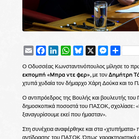
Email
Facebook
LinkedIn
WhatsApp
Bluesky
X
Messe
Μοι
Ο Οδυσσέας Κωνσταντινόπουλος μίλησε το πρωί
εκπομπή «Μπρα ντε φερ»
Δημήτρη Τ
, με τον
χτυπά χυδαία τον δήμαρχο Χάρη Δούκα και το Π
Ο αντιπρόεδρος της Βουλής και βουλευτής του
δημοσκοπικά ποσοστά του ΠΑΣΟΚ, σχολίασε: «Πρ
ξαναγυρίσουμε εκεί που ήμασταν».
Στη συνέχεια αναφέρθηκε και στα «χτυπήματα» π
αντίδρασης του ΠΑΣΟΚ. Όπως χαρακτηριστικά α