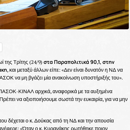
nger
ραστείτε
στα Παραπολιτικά 90,1, στην
 της Τρίτης (24/9)
άκη
, και μεταξύ άλλων είπε: «Δεν είναι δυνατόν η ΝΔ να
ΑΣΟΚ να μη βγάζει μία ανακοίνωση υποστήριξής του».
 ΠΑΣΟΚ-ΚΙΝΑΛ αρχικά, αναφορικά με τα αυξημένα
έπει να αξιοποιήσουμε σωστά την ευκαιρία, για να μην
ου δέχεται ο κ. Δούκας από τη ΝΔ και την απουσία
νέφερε: «Όταν ο κ. Κυρανάκης ρωτήθηκε ποιον