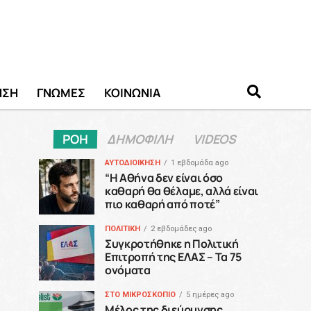
ΗΣΗ
ΓΝΩΜΕΣ
ΚΟΙΝΩΝΙΑ
ΡΟΗ
ΔΗΜΟΦΙΛΗ
VIDEOS
ΑΥΤΟΔΙΟΙΚΗΣΗ
1 εβδομάδα ago
“H Αθήνα δεν είναι όσο
καθαρή θα θέλαμε, αλλά είναι
πιο καθαρή από ποτέ”
ΠΟΛΙΤΙΚΗ
2 εβδομάδες ago
Συγκροτήθηκε η Πολιτική
Επιτροπή της ΕΛΑΣ – Τα 75
ονόματα
ΣΤΟ ΜΙΚΡΟΣΚΟΠΙΟ
5 ημέρες ago
Μέλος της διεύρυνσης