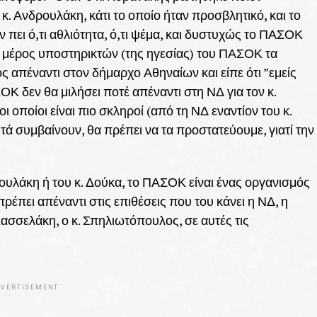
κ. Ανδρουλάκη, κάτι το οποίο ήταν προσβλητικό, και το
πει ό,τι αθλιότητα, ό,τι ψέμα, και δυστυχώς το ΠΑΣΟΚ
ό μέρος υποστηρικτών (της ηγεσίας) του ΠΑΣΟΚ τα
ος απέναντι στον δήμαρχο Αθηναίων και είπε ότι ”εμείς
Κ δεν θα μιλήσει ποτέ απέναντι στη ΝΔ για τον κ.
 οποίοι είναι πιο σκληροί (από τη ΝΔ εναντίον του κ.
ά συμβαίνουν, θα πρέπει να τα προστατεύουμε, γιατί την
ουλάκη ή του κ. Δούκα, το ΠΑΣΟΚ είναι ένας οργανισμός
ρέπει απέναντι στις επιθέσεις που του κάνει η ΝΔ, η
ασσελάκη, ο κ. Σπηλιωτόπουλος, σε αυτές τις
VERTISEMENT