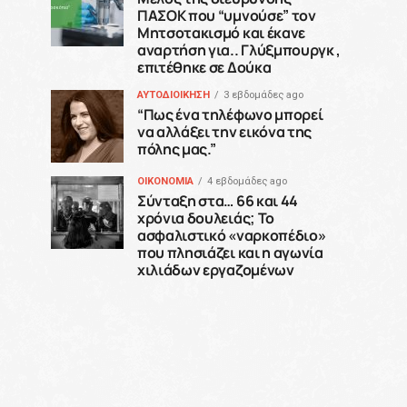
ΠΑΣΟΚ που “υμνούσε” τον
Μητσοτακισμό και έκανε
αναρτήση για.. Γλύξμπουργκ ,
επιτέθηκε σε Δούκα
ΑΥΤΟΔΙΟΙΚΗΣΗ
3 εβδομάδες ago
“Πως ένα τηλέφωνο μπορεί
να αλλάξει την εικόνα της
πόλης μας.”
ΟΙΚΟΝΟΜΙΑ
4 εβδομάδες ago
Σύνταξη στα… 66 και 44
χρόνια δουλειάς; Το
ασφαλιστικό «ναρκοπέδιο»
που πλησιάζει και η αγωνία
χιλιάδων εργαζομένων