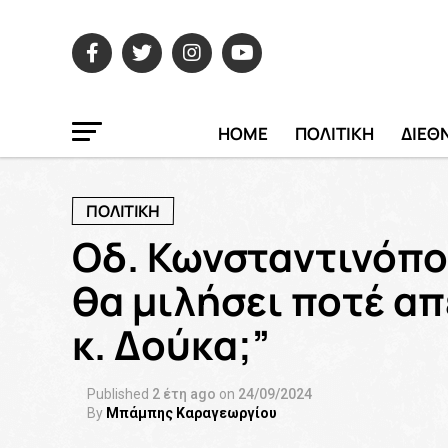
HOME
ΠΟΛΙΤΙΚΗ
ΔΙΕΘ
ΠΟΛΙΤΙΚΗ
Οδ. Κωνσταντινόπο
θα μιλήσει ποτέ απ
κ. Δούκα;”
Published
2 έτη ago
on
24/09/2024
By
Μπάμπης Καραγεωργίου