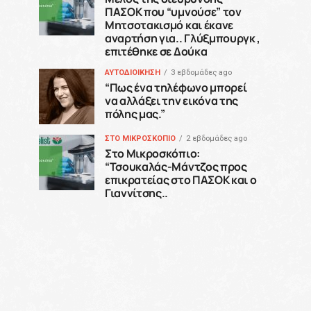
ΠΑΣΟΚ που “υμνούσε” τον
Μητσοτακισμό και έκανε
αναρτήση για.. Γλύξμπουργκ ,
επιτέθηκε σε Δούκα
ΑΥΤΟΔΙΟΙΚΗΣΗ
3 εβδομάδες ago
“Πως ένα τηλέφωνο μπορεί
να αλλάξει την εικόνα της
πόλης μας.”
ΣΤΟ ΜΙΚΡΟΣΚΟΠΙΟ
2 εβδομάδες ago
Στο Μικροσκόπιο:
“Τσουκαλάς-Μάντζος προς
επικρατείας στο ΠΑΣΟΚ και ο
Γιαννίτσης..