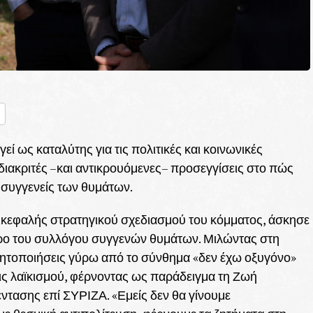
nger
ραστείτε
ί ως καταλύτης για τις πολιτικές και κοινωνικές
διακριτές –και αντικρουόμενες– προσεγγίσεις στο πώς
ς συγγενείς των θυμάτων.
ικεφαλής στρατηγικού σχεδιασμού του κόμματος, άσκησε
δρο του συλλόγου συγγενών θυμάτων. Μιλώντας στη
ινητοποιήσεις γύρω από το σύνθημα «δεν έχω οξυγόνο»
ς λαϊκισμού, φέρνοντας ως παράδειγμα τη Ζωή
ντασης επί ΣΥΡΙΖΑ. «Εμείς δεν θα γίνουμε