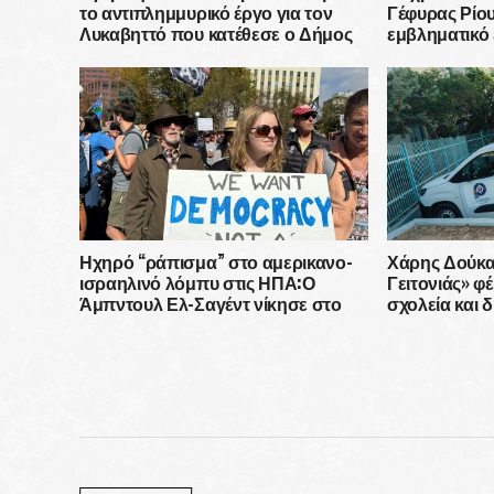
το αντιπλημμυρικό έργο για τον
Γέφυρας Ρίου
Λυκαβηττό που κατέθεσε ο Δήμος
εμβληματικό
Αθηναίων
αιώνα
Ηχηρό “ράπισμα” στο αμερικανο-
Χάρης Δούκας
ισραηλινό λόμπυ στις ΗΠΑ:Ο
Γειτονιάς» φ
Άμπντουλ Ελ-Σαγέντ νίκησε στο
σχολεία και δ
Μίσιγκαν έχοντας απέναντί του μια
εκστρατεία δεκάδων εκατομμυρίων
δολαρίων