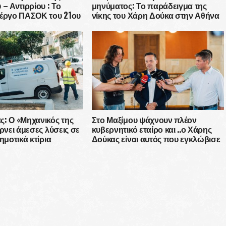
 – Αντιρρίου : Το
μηνύματος: Το παράδειγμα της
 έργο ΠΑΣΟΚ του 21ου
νίκης του Χάρη Δούκα στην Αθήνα
: Ο «Μηχανικός της
Στο Μαξίμου ψάχνουν πλέον
έρνει άμεσες λύσεις σε
κυβερνητικό εταίρο και ..ο Χάρης
ημοτικά κτίρια
Δούκας είναι αυτός που εγκλώβισε
τη ΝΔ