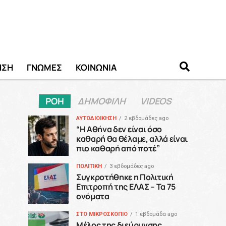
ΗΣΗ
ΓΝΩΜΕΣ
ΚΟΙΝΩΝΙΑ
ΡΟΗ
ΔΗΜΟΦΙΛΗ
VIDEOS
ΑΥΤΟΔΙΟΙΚΗΣΗ
2 εβδομάδες ago
“H Αθήνα δεν είναι όσο
καθαρή θα θέλαμε, αλλά είναι
πιο καθαρή από ποτέ”
ΠΟΛΙΤΙΚΗ
3 εβδομάδες ago
Συγκροτήθηκε η Πολιτική
Επιτροπή της ΕΛΑΣ – Τα 75
ονόματα
ΣΤΟ ΜΙΚΡΟΣΚΟΠΙΟ
1 εβδομάδα ago
Μέλος της διεύρυνσης