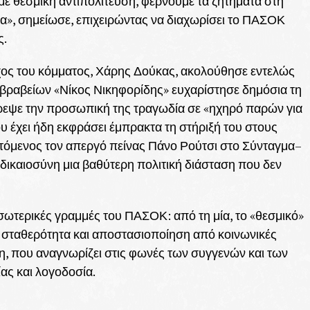
 θεσμική αντιπολίτευση, φέρνουμε τα ζητήματα στη
ία», σημείωσε, επιχειρώντας να διαχωρίσει το ΠΑΣΟΚ
ς.
χος του κόμματος, Χάρης Δούκας, ακολούθησε εντελώς
 βραβείων «Νίκος Νικηφορίδης» ευχαρίστησε δημόσια τη
τρεψε την προσωπική της τραγωδία σε «ηχηρό παρών για
ου έχει ήδη εκφράσει έμπρακτα τη στήριξή του στους
τόμενος τον απεργό πείνας Πάνο Ρούτσι στο Σύνταγμα–
ι δικαιοσύνη μια βαθύτερη πολιτική διάσταση που δεν
σωτερικές γραμμές του ΠΑΣΟΚ: από τη μία, το «θεσμικό»
ή σταθερότητα και αποστασιοποίηση από κοινωνικές
ση, που αναγνωρίζει στις φωνές των συγγενών και των
ας και λογοδοσία.