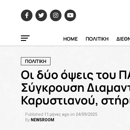
HOME
ΠΟΛΙΤΙΚΗ
ΔΙΕΘ
ΠΟΛΙΤΙΚΗ
Οι δύο όψεις του Π
Σύγκρουση Διαμαν
Καρυστιανού, στήρ
Published
11 μήνες ago
on
24/09/2025
By
NEWSROOM