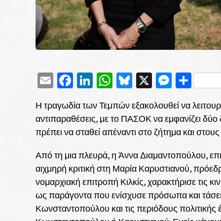
Email
Facebook
LinkedIn
WhatsApp
Bluesky
X
Messe
Μοι
Η τραγωδία των Τεμπών εξακολουθεί να λειτουργε
αντιπαραθέσεις, με το ΠΑΣΟΚ να εμφανίζει δύο 
πρέπει να σταθεί απέναντι στο ζήτημα και στου
Από τη μια πλευρά, η Άννα Διαμαντοπούλου, επ
αιχμηρή κριτική στη Μαρία Καρυστιανού, πρόε
νομαρχιακή επιτροπή Κιλκίς, χαρακτήρισε τις κ
ως παράγοντα που ενίσχυσε πρόσωπα και τάσει
Κωνσταντοπούλου και τις περιόδους πολιτικής έ