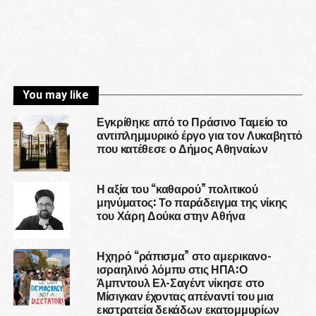
You may like
Εγκρίθηκε από το Πράσινο Ταμείο το
αντιπλημμυρικό έργο για τον Λυκαβηττό
που κατέθεσε ο Δήμος Αθηναίων
Η αξία του “καθαρού” πολιτικού
μηνύματος: Το παράδειγμα της νίκης
του Χάρη Δούκα στην Αθήνα
Ηχηρό “ράπισμα” στο αμερικανο-
ισραηλινό λόμπυ στις ΗΠΑ:Ο
Άμπντουλ Ελ-Σαγέντ νίκησε στο
Μίσιγκαν έχοντας απέναντί του μια
εκστρατεία δεκάδων εκατομμυρίων