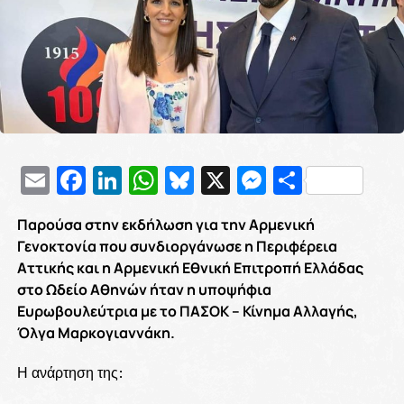
Email
Facebook
LinkedIn
WhatsApp
Bluesky
X
Messenge
Μοιρασ
Παρούσα στην εκδήλωση για την Αρμενική
Γενοκτονία που συνδιοργάνωσε η Περιφέρεια
Αττικής και η Αρμενική Εθνική Επιτροπή Ελλάδας
στο Ωδείο Αθηνών ήταν η υποψήφια
Ευρωβουλεύτρια με το ΠΑΣΟΚ – Κίνημα Αλλαγής,
Όλγα Μαρκογιαννάκη.
Η ανάρτηση της: