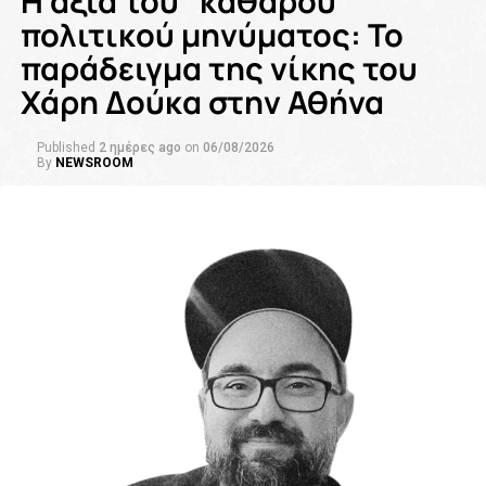
Η αξία του “καθαρού”
πολιτικού μηνύματος: Το
παράδειγμα της νίκης του
Χάρη Δούκα στην Αθήνα
Published
2 ημέρες ago
on
06/08/2026
By
NEWSROOM