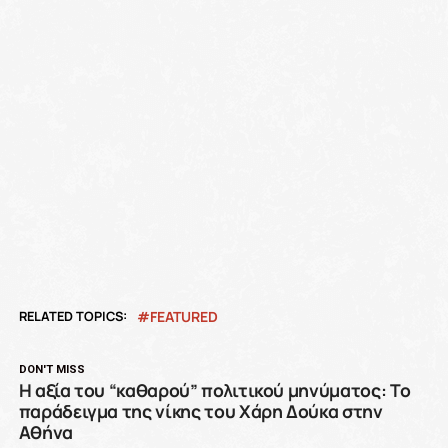
RELATED TOPICS:
FEATURED
DON'T MISS
Η αξία του “καθαρού” πολιτικού μηνύματος: Το
παράδειγμα της νίκης του Χάρη Δούκα στην
Αθήνα