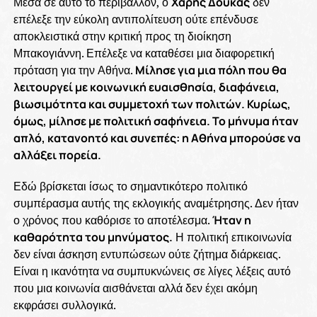
Μέσα σε αυτό το περιβάλλον, ο
Χάρης Δούκας
δεν
επέλεξε την εύκολη αντιπολίτευση ούτε επένδυσε
αποκλειστικά στην κριτική προς τη διοίκηση
Μπακογιάννη. Επέλεξε να καταθέσει μια διαφορετική
πρόταση για την Αθήνα.
Μίλησε για μια πόλη που θα
λειτουργεί με κοινωνική ευαισθησία, διαφάνεια,
βιωσιμότητα και συμμετοχή των πολιτών. Κυρίως,
όμως, μίλησε με πολιτική σαφήνεια. Το μήνυμα ήταν
απλό, κατανοητό και συνεπές: η Αθήνα μπορούσε να
αλλάξει πορεία.
Εδώ βρίσκεται ίσως το σημαντικότερο πολιτικό
συμπέρασμα αυτής της εκλογικής αναμέτρησης. Δεν ήταν
ο χρόνος που καθόρισε το αποτέλεσμα.
Ήταν η
καθαρότητα του μηνύματος.
Η πολιτική επικοινωνία
δεν είναι άσκηση εντυπώσεων ούτε ζήτημα διάρκειας.
Είναι η ικανότητα να συμπυκνώνεις σε λίγες λέξεις αυτό
που μια κοινωνία αισθάνεται αλλά δεν έχει ακόμη
εκφράσει συλλογικά.