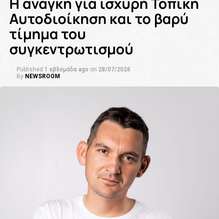
Η ανάγκη για ισχυρή Τοπική
Αυτοδιοίκηση και το βαρύ
τίμημα του
συγκεντρωτισμού
Published
1 εβδομάδα ago
on
28/07/2026
By
NEWSROOM