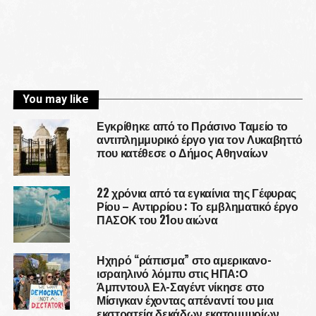
You may like
Εγκρίθηκε από το Πράσινο Ταμείο το
αντιπλημμυρικό έργο για τον Λυκαβηττό
που κατέθεσε ο Δήμος Αθηναίων
22 χρόνια από τα εγκαίνια της Γέφυρας
Ρίου – Αντιρρίου : Το εμβληματικό έργο
ΠΑΣΟΚ του 21ου αιώνα
Ηχηρό “ράπισμα” στο αμερικανο-
ισραηλινό λόμπυ στις ΗΠΑ:Ο
Άμπντουλ Ελ-Σαγέντ νίκησε στο
Μίσιγκαν έχοντας απέναντί του μια
εκστρατεία δεκάδων εκατομμυρίων