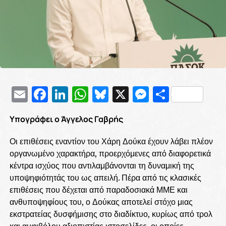
Email
Facebook
LinkedIn
WhatsApp
Bluesky
X
Messenge
Μοιρασ
Υπογράφει ο Άγγελος Γαβρής
Οι επιθέσεις εναντίον του Χάρη Δούκα έχουν λάβει πλέον
οργανωμένο χαρακτήρα, προερχόμενες από διαφορετικά
κέντρα ισχύος που αντιλαμβάνονται τη δυναμική της
υποψηφιότητάς του ως απειλή. Πέρα από τις κλασικές
επιθέσεις που δέχεται από παραδοσιακά ΜΜΕ και
ανθυποψηφίους του, ο Δούκας αποτελεί στόχο μιας
εκστρατείας δυσφήμισης στο διαδίκτυο, κυρίως από τρολ
και αμφιβόλου αξιοπιστίας ιστοσελίδες, οι οποίες