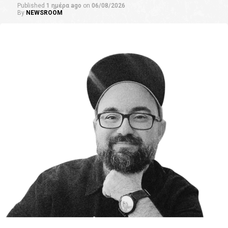
Published
1 ημέρα ago
on
06/08/2026
By
NEWSROOM