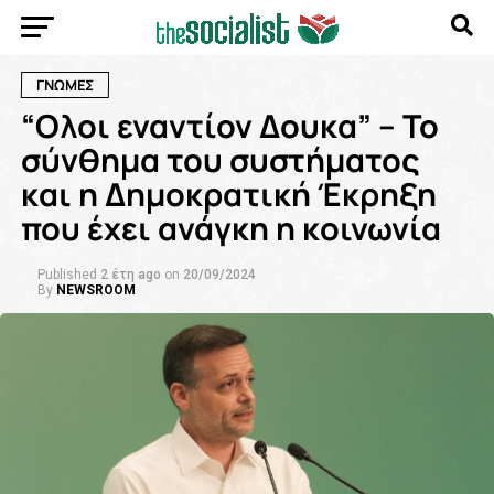
ΓΝΩΜΕΣ
“Ολοι εναντίον Δουκα” – Το
σύνθημα του συστήματος
και η Δημοκρατική Έκρηξη
που έχει ανάγκη η κοινωνία
Published
2 έτη ago
on
20/09/2024
By
NEWSROOM