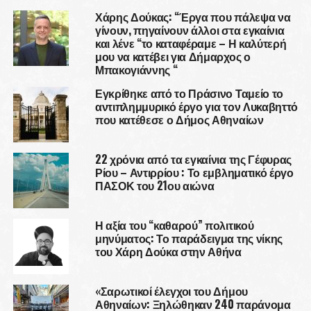
Χάρης Δούκας: “Έργα που πάλεψα να
γίνουν, πηγαίνουν άλλοι στα εγκαίνια
και λένε “το καταφέραμε – Η καλύτερή
μου να κατέβει για Δήμαρχος ο
Μπακογιάννης “
Εγκρίθηκε από το Πράσινο Ταμείο το
αντιπλημμυρικό έργο για τον Λυκαβηττό
που κατέθεσε ο Δήμος Αθηναίων
22 χρόνια από τα εγκαίνια της Γέφυρας
Ρίου – Αντιρρίου : Το εμβληματικό έργο
ΠΑΣΟΚ του 21ου αιώνα
Η αξία του “καθαρού” πολιτικού
μηνύματος: Το παράδειγμα της νίκης
του Χάρη Δούκα στην Αθήνα
«Σαρωτικοί έλεγχοι του Δήμου
Αθηναίων: Ξηλώθηκαν 240 παράνομα