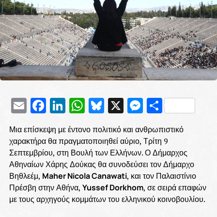
Email
Facebook
LinkedIn
WhatsApp
Bluesky
X
Messenge
Μοιρασ
Μια επίσκεψη με έντονο πολιτικό και ανθρωπιστικό
χαρακτήρα θα πραγματοποιηθεί αύριο, Τρίτη 9
Σεπτεμβρίου, στη Βουλή των Ελλήνων. Ο Δήμαρχος
Αθηναίων Χάρης Δούκας θα συνοδεύσει τον Δήμαρχο
Βηθλεέμ,
Maher Nicola Canawati
, και τον Παλαιστίνιο
Πρέσβη στην Αθήνα,
Yussef Dorkhom
, σε σειρά επαφών
με τους αρχηγούς κομμάτων του ελληνικού κοινοβουλίου.