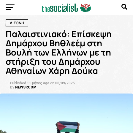
ΔΙΕΘΝΗ
Παλαιστινιακό: Επίσκεψη
Δημάρχου Βηθλεέμ στη
Βουλή των Ελλήνων με τη
στήριξη του Δημάρχου
Αθηναίων Χάρη Δούκα
Published
11 μήνες ago
on
08/09/2025
By
NEWSROOM