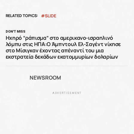
RELATED TOPICS:
SLIDE
DON'T MISS
Ηχηρό “ράπισμα” στο αμερικανο-ισραηλινό
λόμπυ στις ΗΠΑ:Ο Άμπντουλ Ελ-Σαγέντ νίκησε
στο Μίσιγκαν έχοντας απέναντί του μια
εκστρατεία δεκάδων εκατομμυρίων δολαρίων
NEWSROOM
ADVERTISEMENT