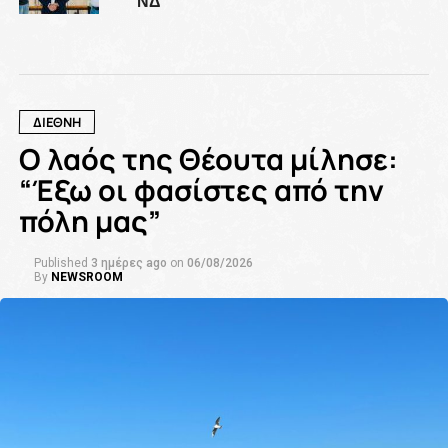
ΔΙΕΘΝΗ
Ο λαός της Θέουτα μίλησε:
“Έξω οι φασίστες από την
πόλη μας”
Published
3 ημέρες ago
on
06/08/2026
By
NEWSROOM