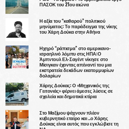
ΠΑΣΟΚ του 21ου αιώνα
Η αξία του “καθαρού” πολιτικού
μηνύματος: Το παράδειγμα της νίκης
του Χάρη Δούκα στην Αθήνα
Ηχηρό “ράπισμα” στο αμερικανο-
ισραηλινό λόμπυ στις ΗΠΑ:Ο
Άμπντουλ Ελ-Σαγέντ νίκησε στο
Μίσιγκαν έχοντας απέναντί του μια
εκστρατεία δεκάδων εκατομμυρίων
δολαρίων
Χάρης Δούκας: Ο «Μηχανικός της
Γειτονιάς» φέρνει άμεσες λύσεις σε
σχολεία και δημοτικά κτίρια
Στο Μαξίμου ψάχνουν πλέον
κυβερνητικό εταίρο και ..ο Χάρης
Δούκας είναι αυτός που εγκλώβισε τη
ΝΔ