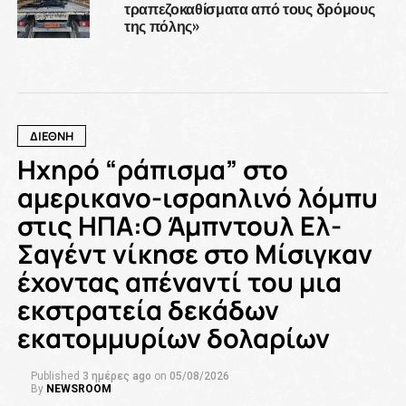
τραπεζοκαθίσματα από τους δρόμους
της πόλης»
ΔΙΕΘΝΗ
Ηχηρό “ράπισμα” στο
αμερικανο-ισραηλινό λόμπυ
στις ΗΠΑ:Ο Άμπντουλ Ελ-
Σαγέντ νίκησε στο Μίσιγκαν
έχοντας απέναντί του μια
εκστρατεία δεκάδων
εκατομμυρίων δολαρίων
Published
3 ημέρες ago
on
05/08/2026
By
NEWSROOM