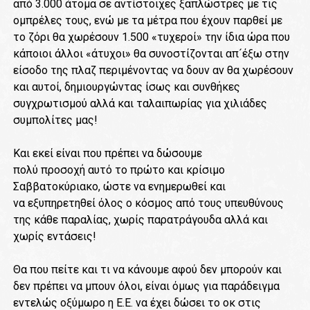
από 3.000 άτομα σε αντίστοιχες ξαπλώστρες με τις
ομπρέλες τους, ενώ με τα μέτρα που έχουν παρθεί με
το ζόρι θα χωρέσουν 1.500 «τυχεροί» την ίδια ώρα που
κάποιοι άλλοι «άτυχοι» θα συνοστίζονται απ´έξω στην
είσοδο της πλαζ περιμένοντας να δουν αν θα χωρέσουν
και αυτοί, δημιουργώντας ίσως και συνθήκες
συγχρωτισμού αλλά και ταλαιπωρίας για χιλιάδες
συμπολίτες μας!
Και εκεί είναι που πρέπει να δώσουμε
πολύ προσοχή αυτό το πρώτο και κρίσιμο
Σαββατοκύριακο, ώστε να ενημερωθεί και
να εξυπηρετηθεί όλος ο κόσμος από τους υπευθύνους
της κάθε παραλίας, χωρίς παρατράγουδα αλλά και
χωρίς εντάσεις!
Θα που πείτε και τι να κάνουμε αφού δεν μπορούν και
δεν πρέπει να μπουν όλοι, είναι όμως για παράδειγμα
εντελώς οξύμωρο η Ε.Ε. να έχει δώσει το οκ στις