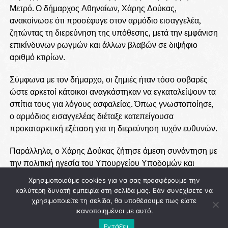
Μετρό. Ο δήμαρχος Αθηναίων, Χάρης Δούκας,
ανακοίνωσε ότι προσέφυγε στον αρμόδιο εισαγγελέα,
ζητώντας τη διερεύνηση της υπόθεσης, μετά την εμφάνιση
επικίνδυνων ρωγμών και άλλων βλαβών σε διψήφιο
αριθμό κτιρίων.
Σύμφωνα με τον δήμαρχο, οι ζημιές ήταν τόσο σοβαρές
ώστε αρκετοί κάτοικοι αναγκάστηκαν να εγκαταλείψουν τα
σπίτια τους για λόγους ασφαλείας. Όπως γνωστοποίησε,
ο αρμόδιος εισαγγελέας διέταξε κατεπείγουσα
προκαταρκτική εξέταση για τη διερεύνηση τυχόν ευθυνών.
Παράλληλα, ο Χάρης Δούκας ζήτησε άμεση συνάντηση με
την πολιτική ηγεσία του Υπουργείου Υποδομών και
Μεταφορών, καθώς και με τη διοίκηση της Ελληνικό
Χρησιμοποιούμε cookies για να σας προσφέρουμε την
Μετρό Α.Ε., προκειμένου να υπάρξουν σαφείς απαντήσεις
καλύτερη δυνατή εμπειρία στη σελίδα μας. Εάν συνεχίσετε να
για τα αίτια των προβλημάτων και τις ενέργειες που θα
χρησιμοποιείτε τη σελίδα, θα υποθέσουμε πως είστε
ακολουθήσουν.
ικανοποιημένοι με αυτό.
Εντάξει