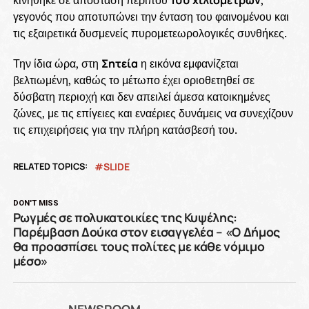
κινήθηκε σε απόσταση περίπου
100 χιλιομέτρων
,
γεγονός που αποτυπώνει την ένταση του φαινομένου και
τις εξαιρετικά δυσμενείς πυρομετεωρολογικές συνθήκες.
Την ίδια ώρα, στη
Σητεία
η εικόνα εμφανίζεται
βελτιωμένη, καθώς το μέτωπο έχει οριοθετηθεί σε
δύσβατη περιοχή και δεν απειλεί άμεσα κατοικημένες
ζώνες, με τις επίγειες και εναέριες δυνάμεις να συνεχίζουν
τις επιχειρήσεις για την πλήρη κατάσβεσή του.
RELATED TOPICS:
SLIDE
DON'T MISS
Ρωγμές σε πολυκατοικίες της Κυψέλης:
Παρέμβαση Δούκα στον εισαγγελέα – «Ο Δήμος
θα προασπίσει τους πολίτες με κάθε νόμιμο
μέσο»