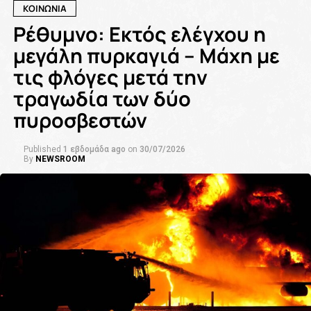
ΚΟΙΝΩΝΙΑ
Ρέθυμνο: Εκτός ελέγχου η
μεγάλη πυρκαγιά – Μάχη με
τις φλόγες μετά την
τραγωδία των δύο
πυροσβεστών
Published
1 εβδομάδα ago
on
30/07/2026
By
NEWSROOM