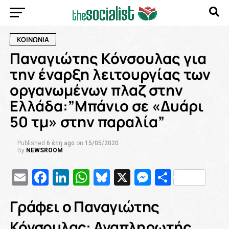
ΚΟΙΝΩΝΙΑ
Παναγιώτης Κόνσουλας για
την έναρξη λειτουργίας των
οργανωμένων πλαζ στην
Ελλάδα:”Μπάνιο σε «Δυάρι
50 τμ» στην παραλία”
Published
6 έτη ago
on
15/05/2020
By
NEWSROOM
Email
Facebook
LinkedIn
WhatsApp
Bluesky
X
Messenge
Μοιρασ
Γράφει ο Παναγιώτης
Κόνσουλας: Αναπληρωτής