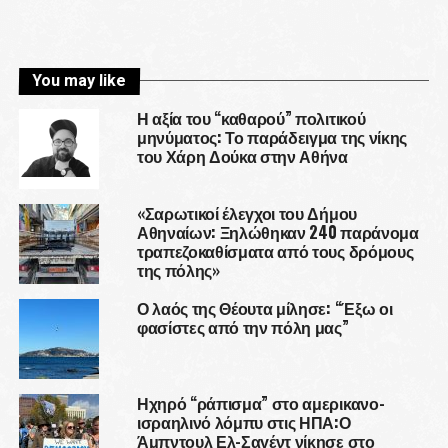
You may like
Η αξία του “καθαρού” πολιτικού
μηνύματος: Το παράδειγμα της νίκης
του Χάρη Δούκα στην Αθήνα
«Σαρωτικοί έλεγχοι του Δήμου
Αθηναίων: Ξηλώθηκαν 240 παράνομα
τραπεζοκαθίσματα από τους δρόμους
της πόλης»
Ο λαός της Θέουτα μίλησε: “Έξω οι
φασίστες από την πόλη μας”
Ηχηρό “ράπισμα” στο αμερικανο-
ισραηλινό λόμπυ στις ΗΠΑ:Ο
Άμπντουλ Ελ-Σαγέντ νίκησε στο