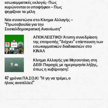
εσωκομματικές εκλογές- Πως
κυρώνονται οι υποψήφιοι – Πως
ψηφίζουν τα μέλη
Νέα συνιστώσα στο Κίνημα Αλλαγής –
“Πρωτοβουλία για την
Σοσιαλδημοκρατική Ανανέωση”
ΑΠΟΚΛΕΙΣΤΙΚΟ: Άτυπη συνεδρίαση
της επιτροπής “δείχνει” επίσπευση των
εσωκομματικών διαδικασιών στο
ΚΙΝΑΛ
Κίνημα Αλλαγής για Μητσοτάκη στη
ΔΕΘ: Παροχές με ημερομηνία λήξης,
όπως η κυβέρνηση!
47 χρόνια ΠΑ.ΣΟ.Κ: “Η γη να τρέμει, ο
ήλιος ανατέλλει!”