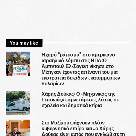
You may like
Ηχηρό “ράπισμα” στο αμερικανο-
ισραηλινό λόμπυ στις ΗΠΑ:Ο
Άμπντουλ Ελ-Σαγέντ νίκησε στο
Μίσιγκαν έχοντας απέναντί του μια
εκστρατεία δεκάδων εκατομμυρίων
δολαρίων
Χάρης Δούκας: Ο «Μηχανικός της
Γειτονιάς» φέρνει άμεσες λύσεις σε
σχολεία και δημοτικά κτίρια
Στο Μαξίμου ψάχνουν πλέον
κυβερνητικό εταίρο και ..ο Χάρης
Δούκας είναι αυτός που εγκλώβισε τη