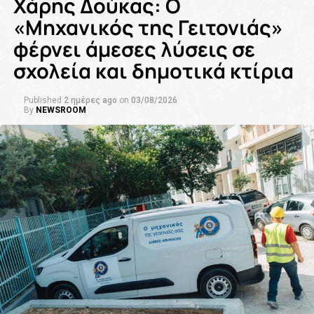
Χάρης Δούκας: Ο
«Μηχανικός της Γειτονιάς»
φέρνει άμεσες λύσεις σε
σχολεία και δημοτικά κτίρια
Published
2 ημέρες ago
on
03/08/2026
By
NEWSROOM