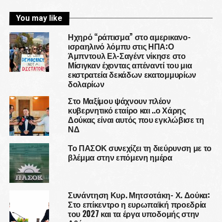
You may like
Ηχηρό “ράπισμα” στο αμερικανο-
ισραηλινό λόμπυ στις ΗΠΑ:Ο
Άμπντουλ Ελ-Σαγέντ νίκησε στο
Μίσιγκαν έχοντας απέναντί του μια
εκστρατεία δεκάδων εκατομμυρίων
δολαρίων
Στο Μαξίμου ψάχνουν πλέον
κυβερνητικό εταίρο και ..ο Χάρης
Δούκας είναι αυτός που εγκλώβισε τη
ΝΔ
Το ΠΑΣΟΚ συνεχίζει τη διεύρυνση με το
βλέμμα στην επόμενη ημέρα
Συνάντηση Κυρ. Μητσοτάκη- Χ. Δούκα:
Στο επίκεντρο η ευρωπαϊκή προεδρία
του 2027 και τα έργα υποδομής στην