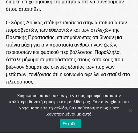
διαρκή επιχειρησιακή ετοιμότητα ώστε να συνδράμουν
όπου απαιτηθεί.
Ο Χάρης Δούκας στάθηκε ιδιαίτερα στην αυτοθυσία των
πυροσβεστών, των εθελοντών και των στελεχών της
Πολιτικής Προστασίας, επισημαίνοντας ότι δίνουν μια
τιτάνια μάχη για την προστασία ανθρώπινων ζωών,
περιουσιών και φυσικού περιβάλλοντος. Παράλληλα,
έστειλε μήνυμα συμπαράστασης στους κατοίκους που
βιώνουν δραματικές στιγμές εξαιτίας των πύρινων
μετώπων, τονίζοντας ότι η κοινωνία οφείλει να σταθεί στο
πλευρό τους.
Ιδιαίτερη βαρύτητα δίνει, επίσης, στην ανάγκη ενίσχυσης
Χρησιμοποιούμε cookies για να σας προσφέρουμε την
καλύτερη δυνατή εμπειρία στη σελίδα μας. Εάν συνεχίσετε να
της πρόληψης και της ετοιμότητας απέναντι στην
χρησιμοποιείτε τη σελίδα, θα υποθέσουμε πως είστε
κλιματική κρίση, σημειώνοντας πως τα νέα δεδομένα που
ικανοποιημένοι με αυτό.
διαμορφώνονται απαιτούν διαφορετικό σχεδιασμό,
Εντάξει
μεγαλύτερη ανθεκτικότητα και έμπρακτη αλληλεγγύη.