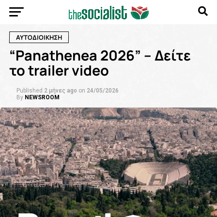
ΑΥΤΟΔΙΟΙΚΗΣΗ
“Panathenea 2026” – Δείτε
το trailer video
Published
2 μήνες ago
on
24/05/2026
By
NEWSROOM