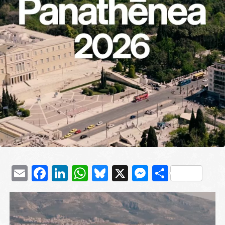
Email
Facebook
LinkedIn
WhatsApp
Bluesky
X
Messenge
Μοιρασ