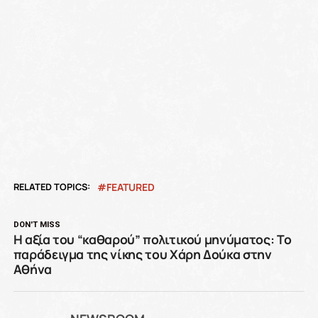
RELATED TOPICS:
FEATURED
DON'T MISS
Η αξία του “καθαρού” πολιτικού μηνύματος: Το
παράδειγμα της νίκης του Χάρη Δούκα στην
Αθήνα