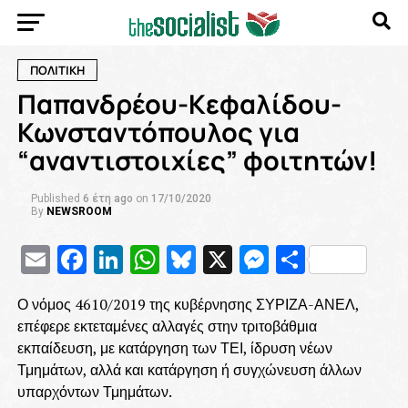
ΠΟΛΙΤΙΚΗ
Παπανδρέου-Κεφαλίδου-
Κωνσταντόπουλος για
“αναντιστοιχίες” φοιτητών!
Published
6 έτη ago
on
17/10/2020
By
NEWSROOM
Email
Facebook
LinkedIn
WhatsApp
Bluesky
X
Messenge
Μοιρασ
Ο νόμος 4610/2019 της κυβέρνησης ΣΥΡΙΖΑ-ΑΝΕΛ,
επέφερε εκτεταμένες αλλαγές στην τριτοβάθμια
εκπαίδευση, με κατάργηση των ΤΕΙ, ίδρυση νέων
Τμημάτων, αλλά και κατάργηση ή συγχώνευση άλλων
υπαρχόντων Τμημάτων.