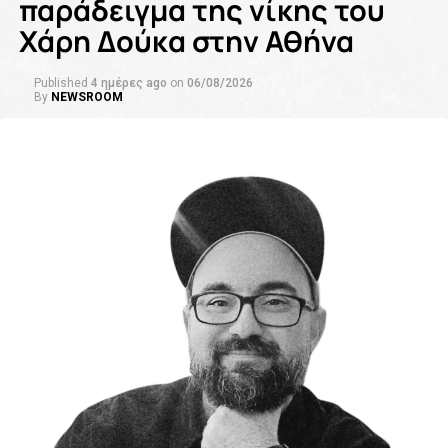
παράδειγμα της νίκης του
Χάρη Δούκα στην Αθήνα
Published
4 ημέρες ago
on
06/08/2026
By
NEWSROOM