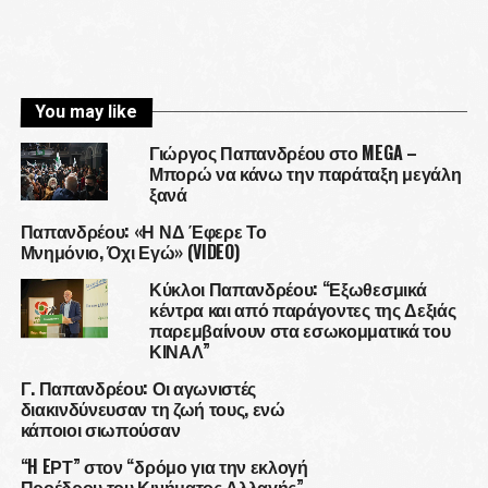
You may like
Γιώργος Παπανδρέου στο MEGA –
Μπορώ να κάνω την παράταξη μεγάλη
ξανά
Παπανδρέου: «Η ΝΔ Έφερε Το
Μνημόνιο, Όχι Εγώ» (VIDEO)
Κύκλοι Παπανδρέου: “Εξωθεσμικά
κέντρα και από παράγοντες της Δεξιάς
παρεμβαίνουν στα εσωκομματικά του
ΚΙΝΑΛ”
Γ. Παπανδρέου: Οι αγωνιστές
διακινδύνευσαν τη ζωή τους, ενώ
κάποιοι σιωπούσαν
“H EΡΤ” στον “δρόμο για την εκλογή
Προέδρου του Κινήματος Αλλαγής” –