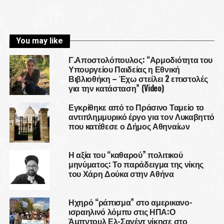
You may like
Γ.Αποστολόπουλος: “Αρμοδιότητα του
Υπουργείου Παιδείας η Εθνική
Βιβλιοθήκη – Έχω στείλει 2 επιστολές
για την κατάσταση” (Video)
Εγκρίθηκε από το Πράσινο Ταμείο το
αντιπλημμυρικό έργο για τον Λυκαβηττό
που κατέθεσε ο Δήμος Αθηναίων
Η αξία του “καθαρού” πολιτικού
μηνύματος: Το παράδειγμα της νίκης
του Χάρη Δούκα στην Αθήνα
Ηχηρό “ράπισμα” στο αμερικανο-
ισραηλινό λόμπυ στις ΗΠΑ:Ο
Άμπντουλ Ελ-Σαγέντ νίκησε στο