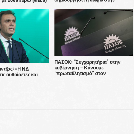
Ελλάδα; Λέτε ψέματα στην
κοινωνία!
ΠΑΣΟΚ: “Συγχαρητήρια” στην
κυβέρνηση – Κάνουμε
ντζος: «Η ΝΔ
“πρωταθλητισμό” στον
ις αυθαίρετες και
πληθωρισμό στην Ευρώπη
ς πρακτικές της»