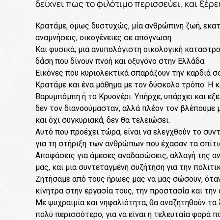
δείχνει πως το φιλότιμο περισσεύει, και ξέρει
Κρατάμε, όμως δυστυχώς, μία ανθρώπινη ζωή, εκατο
αναμνήσεις, οικογένειες σε απόγνωση.
Και φυσικά, μια ανυπολόγιστη οικολογική καταστρ
δάση που δίνουν πνοή και οξυγόνο στην Ελλάδα.
Εικόνες που κυριολεκτικά σπαράζουν την καρδιά σο
Κρατάμε και ένα μάθημα με τον δύσκολο τρόπο. Η κ
Βαρυμπόμπη ή το Κρυονέρι. Υπήρχε, υπάρχει και εξ
δεν τον διανοούμασταν, αλλά πλέον τον βλέπουμε μ
και όχι συγκυριακά, δεν θα τελειώσει.
Αυτό που προέχει τώρα, είναι να ελεγχθούν το συ
για τη στήριξη των ανθρώπων που έχασαν τα σπίτια
Αποφάσεις για άμεσες αναδασώσεις, αλλαγή της αν
μας, και μια συντεταγμένη συζήτηση για την πολιτι
Ζητήσαμε από τους ήρωες μας να μας σώσουν, όταν 
κίνητρα στην εργασία τους, την προστασία και την
Με ψυχραιμία και νηφαλιότητα, θα αναζητηθούν τα λ
πολύ περισσότερο, για να είναι η τελευταία φορά π