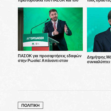
Ανδρέα Παπανδρέου
ΠΑΣΟΚ για προσαρτήσεις εδαφών
Δημήτρης Μά
στην Ρωσία: Απέναντι στον
συγκαλύπτει τ
αναθεωρητισμό του Πούτιν και του
απολυταρχικέ
θαυμαστή του, Ερντογάν
ΠΟΛΙΤΙΚΗ