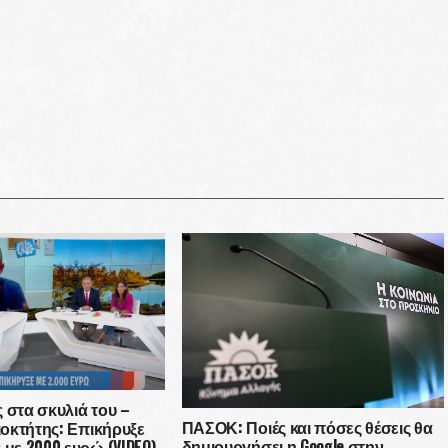
 στα σκυλιά του –
ΠΑΣΟΚ: Ποιές και πόσες θέσεις θα
διοκτήτης: Επικήρυξε
δημιουργήσει η Google στην
 με 2000 ευρώ (VIDEO)