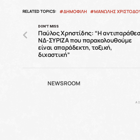
RELATED TOPICS:
ΔΗΜΟΦΙΛΗ
ΜΑΝΩΛΗΣ ΧΡΙΣΤΟΔΟ
DON'T MISS
Παύλος Χρηστίδης: “Η αντιπαράθε
ΝΔ-ΣΥΡΙΖΑ που παρακολουθούμε
είναι απαράδεκτη, τοξική,
διχαστική”
NEWSROOM
AD