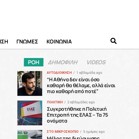
ΗΣΗ
ΓΝΩΜΕΣ
ΚΟΙΝΩΝΙΑ
ΡΟΗ
ΔΗΜΟΦΙΛΗ
VIDEOS
ΑΥΤΟΔΙΟΙΚΗΣΗ
1 εβδομάδα ago
“H Αθήνα δεν είναι όσο
καθαρή θα θέλαμε, αλλά είναι
πιο καθαρή από ποτέ”
ΠΟΛΙΤΙΚΗ
2 εβδομάδες ago
Συγκροτήθηκε η Πολιτική
Επιτροπή της ΕΛΑΣ – Τα 75
ονόματα
ΣΤΟ ΜΙΚΡΟΣΚΟΠΙΟ
5 ημέρες ago
Μέλος της διεύρυνσης