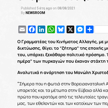
Published
5 έτη ago
on
08/08/2021
By
NEWSROOM
Email
Facebook
LinkedIn
WhatsApp
Bluesky
X
Messe
Μοι
Ο Γραμματέας του Κινήματος Αλλαγής, με 
δικτύωσης, θίγει το “ζήτημα” της εποχής μ
του, υπάρχει ξεκάθαρο πολιτικό πρόσημο. 
ημέρα” των πυρκαγιών που έκαναν στάχτη τ
Αναλυτικά η ανάρτηση του Μανώλη Χριστο
Σήμερα που η φωτιά στην Βορειοανατολική Α
“
υπαρκτός και τα μέτωπα στην Εύβοια αλλά κα
πρώτο που κρατάμε από τις τελευταίες τραγ
μας, των εθελοντών και των κατοίκων των πε