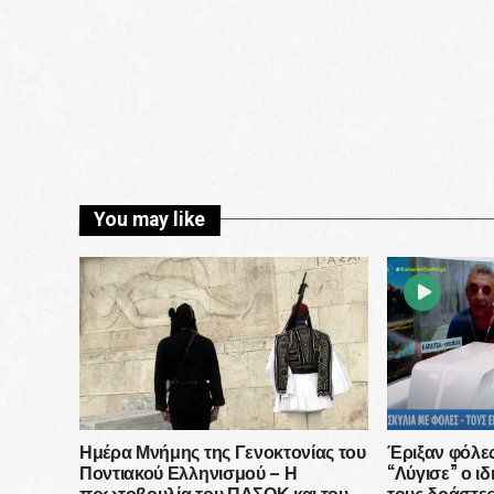
You may like
Ημέρα Μνήμης της Γενοκτονίας του
Έριξαν φόλες
Ποντιακού Ελληνισμού – Η
“Λύγισε” ο ι
πρωτοβουλία του ΠΑΣΟΚ και του
τους δράστες