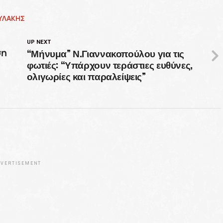
ΥΛΑΚΗΣ
UP NEXT
“Μήνυμα” Ν.Γιαννακοπούλου για τις
ση
φωτιές: “Υπάρχουν τεράστιες ευθύνες,
ολιγωρίες και παραλείψεις”
VERTISEMENT