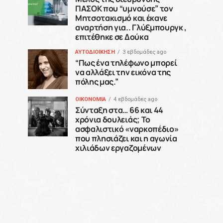
ΠΑΣΟΚ που “υμνούσε” τον
Μητσοτακισμό και έκανε
αναρτήση για.. Γλύξμπουργκ ,
επιτέθηκε σε Δούκα
ΑΥΤΟΔΙΟΙΚΗΣΗ
3 εβδομάδες ago
“Πως ένα τηλέφωνο μπορεί
να αλλάξει την εικόνα της
πόλης μας.”
ΟΙΚΟΝΟΜΙΑ
4 εβδομάδες ago
Σύνταξη στα… 66 και 44
χρόνια δουλειάς; Το
ασφαλιστικό «ναρκοπέδιο»
που πλησιάζει και η αγωνία
χιλιάδων εργαζομένων