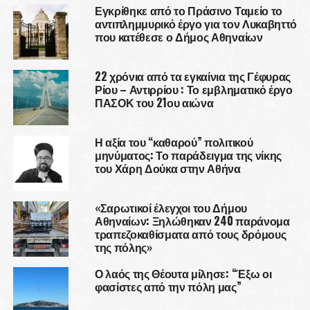
Εγκρίθηκε από το Πράσινο Ταμείο το
αντιπλημμυρικό έργο για τον Λυκαβηττό
που κατέθεσε ο Δήμος Αθηναίων
22 χρόνια από τα εγκαίνια της Γέφυρας
Ρίου – Αντιρρίου : Το εμβληματικό έργο
ΠΑΣΟΚ του 21ου αιώνα
Η αξία του “καθαρού” πολιτικού
μηνύματος: Το παράδειγμα της νίκης
του Χάρη Δούκα στην Αθήνα
«Σαρωτικοί έλεγχοι του Δήμου
Αθηναίων: Ξηλώθηκαν 240 παράνομα
τραπεζοκαθίσματα από τους δρόμους
της πόλης»
Ο λαός της Θέουτα μίλησε: “Έξω οι
φασίστες από την πόλη μας”