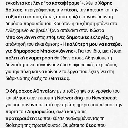
εγκαίνια και λένε “το καταφέραμε”
», λέει ο
Χάρης
Δούκας
, περιγράφοντας την
πίεση
, την
κριτική
και την
τοξικότητα
που, όπως υποστηρίζει, συνοδεύουν τη
δημόσια παρουσία του. Και όταν η συζήτηση φτάνει στο
ενδεχόμενο να βρεθεί ξανά απέναντι στον
Κώστα
Μπακογιάννη
στις επόμενες
δημοτικές εκλογές
, η
απάντησή του είναι άμεση: «
Η καλύτερή μου να κατέβει
για δήμαρχος ο Μπακογιάννης
». Για τον ίδιο, μια τέτοια
πολιτική αναμέτρηση
θα έδινε στους Αθηναίους τη
δυνατότητα να συγκρίνουν δύο διαφορετικές περιόδους
για την πόλη και να κρίνουν το
έργο
που έχει γίνει στη
διάρκεια της δικής του
θητείας
.
Ο
δήμαρχος Αθηναίων
με υποδέχτηκε στο γραφείο του
και μίλησε στην εκπομπή
Networking
του
Newsbeast
για όσα συνάντησε από την πρώτη ημέρα που πέρασε την
πόρτα του
Δημαρχείου
, αλλά και για τις
προτεραιότητες
που έθεσε αναλαμβάνοντας τη
διοίκηση της πρωτεύουσας. Θυμάται το
δέος
που