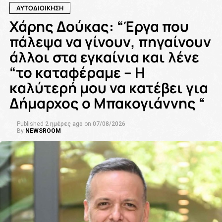
ΑΥΤΟΔΙΟΙΚΗΣΗ
Χάρης Δούκας: “Έργα που
πάλεψα να γίνουν, πηγαίνουν
άλλοι στα εγκαίνια και λένε
“το καταφέραμε – Η
καλύτερή μου να κατέβει για
Δήμαρχος ο Μπακογιάννης “
Published
2 ημέρες ago
on
07/08/2026
By
NEWSROOM