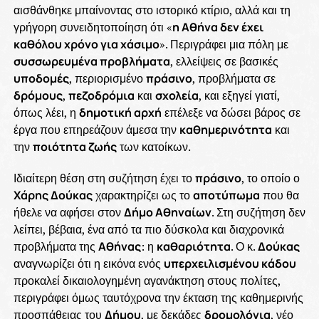
αισθάνθηκε μπαίνοντας στο ιστορικό κτίριο, αλλά και τη
γρήγορη συνειδητοποίηση ότι «
η Αθήνα δεν έχει
καθόλου χρόνο για χάσιμο
». Περιγράφει μια πόλη με
συσσωρευμένα προβλήματα
, ελλείψεις σε βασικές
υποδομές
, περιορισμένο
πράσινο
, προβλήματα σε
δρόμους
,
πεζοδρόμια
και
σχολεία
, και εξηγεί γιατί,
όπως λέει, η
δημοτική αρχή
επέλεξε να δώσει βάρος σε
έργα που επηρεάζουν άμεσα την
καθημερινότητα
και
την
ποιότητα ζωής
των κατοίκων.
Ιδιαίτερη θέση στη συζήτηση έχει το
πράσινο
, το οποίο ο
Χάρης Δούκας
χαρακτηρίζει ως το
αποτύπωμα
που θα
ήθελε να αφήσει στον
Δήμο Αθηναίων
. Στη συζήτηση δεν
λείπει, βέβαια, ένα από τα πιο δύσκολα και διαχρονικά
προβλήματα της
Αθήνας
: η
καθαριότητα
. Ο κ.
Δούκας
αναγνωρίζει ότι η εικόνα ενός
υπερχειλισμένου κάδου
προκαλεί δικαιολογημένη αγανάκτηση στους πολίτες,
περιγράφει όμως ταυτόχρονα την έκταση της καθημερινής
προσπάθειας του
Δήμου
, με δεκάδες
δρομολόγια
, νέο