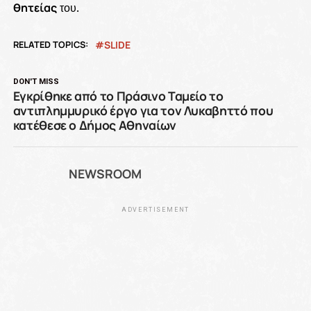
θητείας
του.
RELATED TOPICS:
SLIDE
DON'T MISS
Εγκρίθηκε από το Πράσινο Ταμείο το
αντιπλημμυρικό έργο για τον Λυκαβηττό που
κατέθεσε ο Δήμος Αθηναίων
NEWSROOM
ADVERTISEMENT