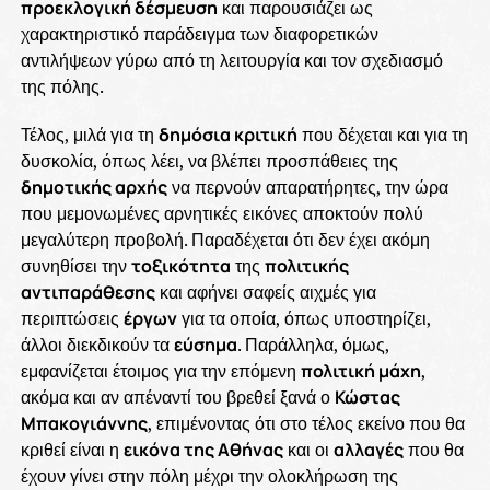
προεκλογική δέσμευση
και παρουσιάζει ως
χαρακτηριστικό παράδειγμα των διαφορετικών
αντιλήψεων γύρω από τη λειτουργία και τον σχεδιασμό
της πόλης.
Τέλος, μιλά για τη
δημόσια κριτική
που δέχεται και για τη
δυσκολία, όπως λέει, να βλέπει προσπάθειες της
δημοτικής αρχής
να περνούν απαρατήρητες, την ώρα
που μεμονωμένες αρνητικές εικόνες αποκτούν πολύ
μεγαλύτερη προβολή. Παραδέχεται ότι δεν έχει ακόμη
συνηθίσει την
τοξικότητα
της
πολιτικής
αντιπαράθεσης
και αφήνει σαφείς αιχμές για
περιπτώσεις
έργων
για τα οποία, όπως υποστηρίζει,
άλλοι διεκδικούν τα
εύσημα
. Παράλληλα, όμως,
εμφανίζεται έτοιμος για την επόμενη
πολιτική μάχη
,
ακόμα και αν απέναντί του βρεθεί ξανά ο
Κώστας
Μπακογιάννης
, επιμένοντας ότι στο τέλος εκείνο που θα
κριθεί είναι η
εικόνα της Αθήνας
και οι
αλλαγές
που θα
έχουν γίνει στην πόλη μέχρι την ολοκλήρωση της