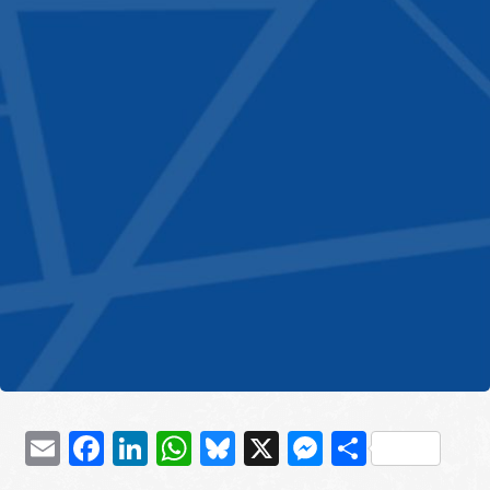
Email
Facebook
LinkedIn
WhatsApp
Bluesky
X
Messenge
Μοιρασ