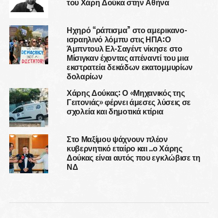
του Χάρη Δούκα στην Αθήνα
Ηχηρό “ράπισμα” στο αμερικανο-
ισραηλινό λόμπυ στις ΗΠΑ:Ο
Άμπντουλ Ελ-Σαγέντ νίκησε στο
Μίσιγκαν έχοντας απέναντί του μια
εκστρατεία δεκάδων εκατομμυρίων
δολαρίων
Χάρης Δούκας: Ο «Μηχανικός της
Γειτονιάς» φέρνει άμεσες λύσεις σε
σχολεία και δημοτικά κτίρια
Στο Μαξίμου ψάχνουν πλέον
κυβερνητικό εταίρο και ..ο Χάρης
Δούκας είναι αυτός που εγκλώβισε τη
ΝΔ