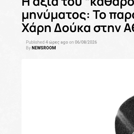
Η αξία του “καθαρο
μηνύματος: Το παρ
Χάρη Δούκα στην 
Published
4 ώρες ago
on
06/08/2026
By
NEWSROOM