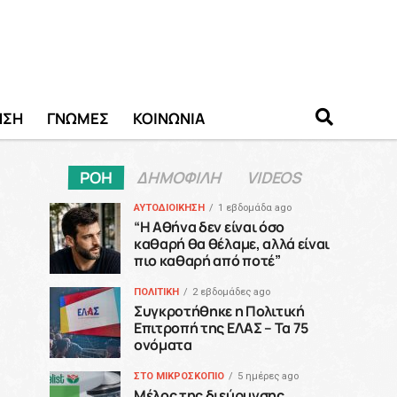
ΗΣΗ
ΓΝΩΜΕΣ
ΚΟΙΝΩΝΙΑ
ΡΟΗ
ΔΗΜΟΦΙΛΗ
VIDEOS
ΑΥΤΟΔΙΟΙΚΗΣΗ
1 εβδομάδα ago
“H Αθήνα δεν είναι όσο
καθαρή θα θέλαμε, αλλά είναι
πιο καθαρή από ποτέ”
ΠΟΛΙΤΙΚΗ
2 εβδομάδες ago
Συγκροτήθηκε η Πολιτική
Επιτροπή της ΕΛΑΣ – Τα 75
ονόματα
ΣΤΟ ΜΙΚΡΟΣΚΟΠΙΟ
5 ημέρες ago
Μέλος της διεύρυνσης