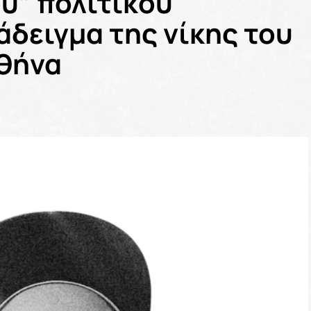
ύ” πολιτικού
άδειγμα της νίκης του
Αθήνα