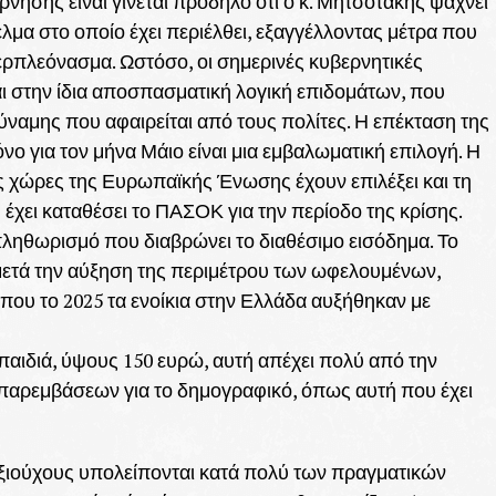
ησης είναι γίνεται πρόδηλο ότι ο κ. Μητσοτάκης ψάχνει
λμα στο οποίο έχει περιέλθει, εξαγγέλλοντας μέτρα που
ρπλεόνασμα. Ωστόσο, οι σημερινές κυβερνητικές
αι στην ίδια αποσπασματική λογική επιδομάτων, που
ναμης που αφαιρείται από τους πολίτες. Η επέκταση της
όνο για τον μήνα Μάιο είναι μια εμβαλωματική επιλογή. Η
ς χώρες της Ευρωπαϊκής Ένωσης έχουν επιλέξει και τη
χει καταθέσει το ΠΑΣΟΚ για την περίοδο της κρίσης.
πληθωρισμό που διαβρώνει το διαθέσιμο εισόδημα. Το
 μετά την αύξηση της περιμέτρου των ωφελουμένων,
 που το 2025 τα ενοίκια στην Ελλάδα αυξήθηκαν με
 παιδιά, ύψους 150 ευρώ, αυτή απέχει πολύ από την
 παρεμβάσεων για το δημογραφικό, όπως αυτή που έχει
ταξιούχους υπολείπονται κατά πολύ των πραγματικών