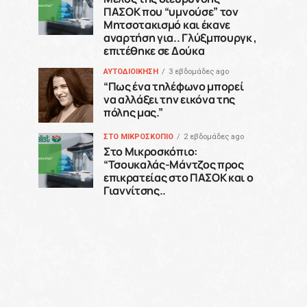
ΠΑΣΟΚ που “υμνούσε” τον
Μητσοτακισμό και έκανε
αναρτήση για.. Γλύξμπουργκ ,
επιτέθηκε σε Δούκα
ΑΥΤΟΔΙΟΙΚΗΣΗ
3 εβδομάδες ago
“Πως ένα τηλέφωνο μπορεί
να αλλάξει την εικόνα της
πόλης μας.”
ΣΤΟ ΜΙΚΡΟΣΚΟΠΙΟ
2 εβδομάδες ago
Στο Μικροσκόπιο:
“Τσουκαλάς-Μάντζος προς
επικρατείας στο ΠΑΣΟΚ και ο
Γιαννίτσης..