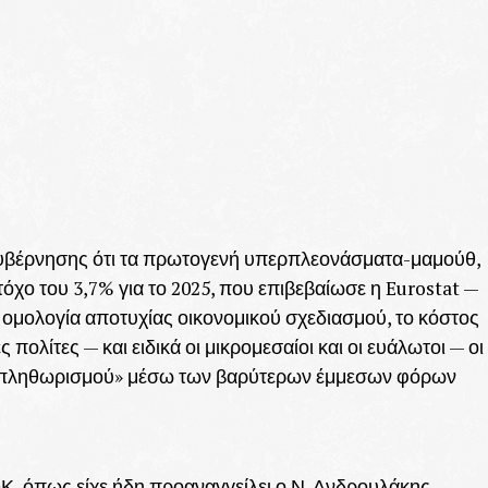
ς κυβέρνησης ότι τα πρωτογενή υπερπλεονάσματα-μαμούθ,
χο του 3,7% για το 2025, που επιβεβαίωσε η Eurostat —
 ομολογία αποτυχίας οικονομικού σχεδιασμού, το κόστος
ολίτες — και ειδικά οι μικρομεσαίοι και οι ευάλωτοι — οι
ρο πληθωρισμού» μέσω των βαρύτερων έμμεσων φόρων
Κ, όπως είχε ήδη προαναγγείλει ο Ν. Ανδρουλάκης