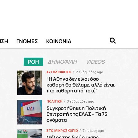
ΗΣΗ
ΓΝΩΜΕΣ
ΚΟΙΝΩΝΙΑ
ΡΟΗ
ΔΗΜΟΦΙΛΗ
VIDEOS
ΑΥΤΟΔΙΟΙΚΗΣΗ
2 εβδομάδες ago
“H Αθήνα δεν είναι όσο
καθαρή θα θέλαμε, αλλά είναι
πιο καθαρή από ποτέ”
ΠΟΛΙΤΙΚΗ
3 εβδομάδες ago
Συγκροτήθηκε η Πολιτική
Επιτροπή της ΕΛΑΣ – Τα 75
ονόματα
ΣΤΟ ΜΙΚΡΟΣΚΟΠΙΟ
7 ημέρες ago
Μέλος της διεύρυνσης