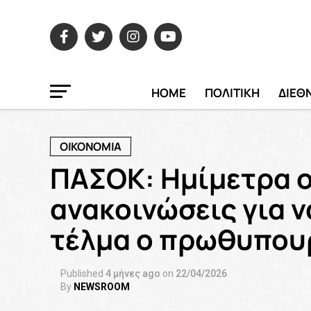
HOME
ΠΟΛΙΤΙΚΗ
ΔΙΕΘ
ΟΙΚΟΝΟΜΙΑ
ΠΑΣΟΚ: Ημίμετρα ο
ανακοινώσεις για ν
τέλμα ο πρωθυπου
Published
4 μήνες ago
on
22/04/2026
By
NEWSROOM