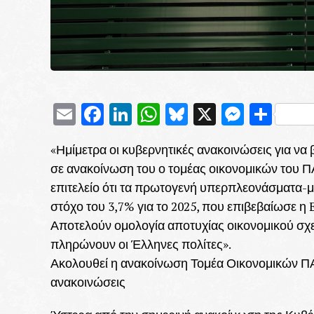
Email
Facebook
LinkedIn
WhatsApp
Bluesky
X
Messe
Μοι
«Ημίμετρα οι κυβερνητικές ανακοινώσεις για να
σε ανακοίνωση του ο τομέας οικονομικών του Π
επιτελείο ότι τα πρωτογενή υπερπλεονάσματα-
στόχο του 3,7% για το 2025, που επιβεβαίωσε η 
Αποτελούν ομολογία αποτυχίας οικονομικού σχε
πληρώνουν οι Έλληνες πολίτες».
Ακολουθεί η ανακοίνωση Τομέα Οικονομικών ΠΑ
ανακοινώσεις