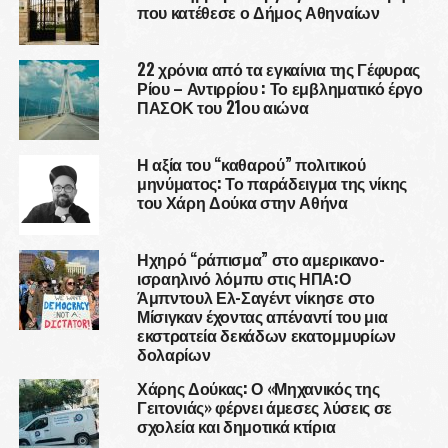
που κατέθεσε ο Δήμος Αθηναίων
22 χρόνια από τα εγκαίνια της Γέφυρας
Ρίου – Αντιρρίου : Το εμβληματικό έργο
ΠΑΣΟΚ του 21ου αιώνα
Η αξία του “καθαρού” πολιτικού
μηνύματος: Το παράδειγμα της νίκης
του Χάρη Δούκα στην Αθήνα
Ηχηρό “ράπισμα” στο αμερικανο-
ισραηλινό λόμπυ στις ΗΠΑ:Ο
Άμπντουλ Ελ-Σαγέντ νίκησε στο
Μίσιγκαν έχοντας απέναντί του μια
εκστρατεία δεκάδων εκατομμυρίων
δολαρίων
Χάρης Δούκας: Ο «Μηχανικός της
Γειτονιάς» φέρνει άμεσες λύσεις σε
σχολεία και δημοτικά κτίρια