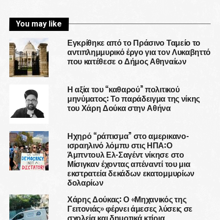
You may like
Εγκρίθηκε από το Πράσινο Ταμείο το
αντιπλημμυρικό έργο για τον Λυκαβηττό
που κατέθεσε ο Δήμος Αθηναίων
Η αξία του “καθαρού” πολιτικού
μηνύματος: Το παράδειγμα της νίκης
του Χάρη Δούκα στην Αθήνα
Ηχηρό “ράπισμα” στο αμερικανο-
ισραηλινό λόμπυ στις ΗΠΑ:Ο
Άμπντουλ Ελ-Σαγέντ νίκησε στο
Μίσιγκαν έχοντας απέναντί του μια
εκστρατεία δεκάδων εκατομμυρίων
δολαρίων
Χάρης Δούκας: Ο «Μηχανικός της
Γειτονιάς» φέρνει άμεσες λύσεις σε
σχολεία και δημοτικά κτίρια