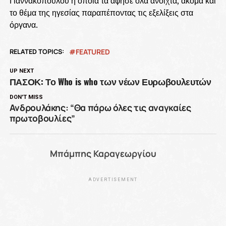
Γιαννακοπούλου η οποία τα άφησε όλα ανοιχτά, ακόμα και
το θέμα της ηγεσίας παραπέποντας τις εξελίξεις στα
όργανα.
RELATED TOPICS:
FEATURED
UP NEXT
ΠΑΣΟΚ: Το Who is who των νέων Ευρωβουλευτών
DON'T MISS
Ανδρουλάκης: “Θα πάρω όλες τις αναγκαίες
πρωτοβουλίες”
Μπάμπης Καραγεωργίου
ADVERTISEMENT