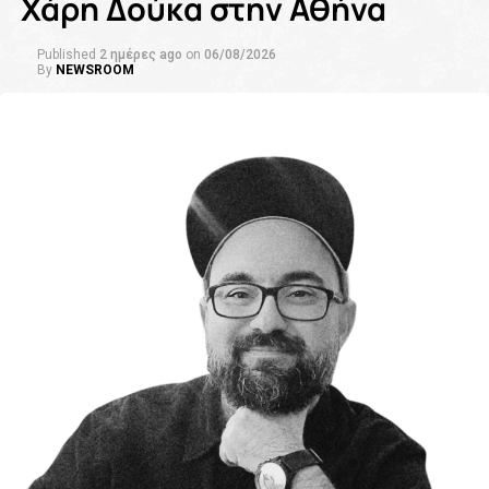
Χάρη Δούκα στην Αθήνα
Published
2 ημέρες ago
on
06/08/2026
By
NEWSROOM